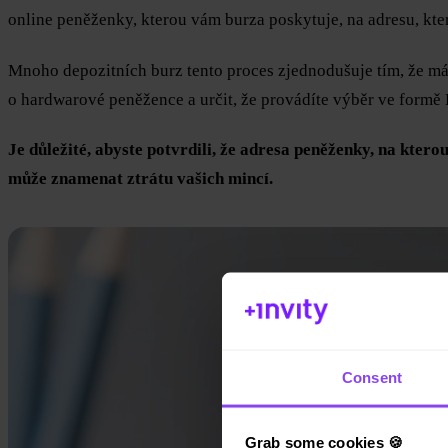
online peněženky, kterou vám burza poskytuje, na adresu, kt
Mnoho depozitních burz tento proces zjednodušuje tím, že má
o hardwarové peněžence a určit, že provádíte výběr ve formě
Je důležité, abyste potvrdili, že adresa peněženky, na kte
může znamenat ztrátu vašich mincí.
Consent
Grab some cookies 🍪