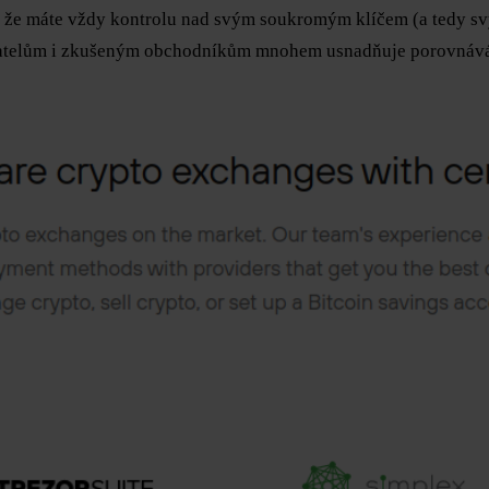
ná, že máte vždy kontrolu nad svým soukromým klíčem (a tedy s
ivatelům i zkušeným obchodníkům mnohem usnadňuje porovnává