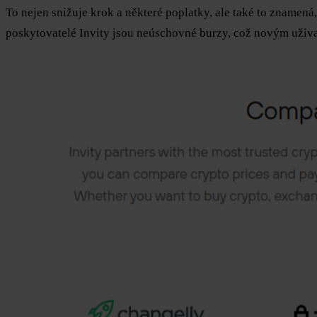
To nejen snižuje krok a některé poplatky, ale také to zname
poskytovatelé Invity jsou neúschovné burzy, což novým už