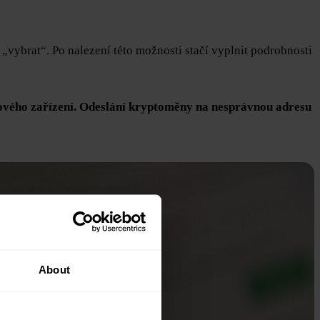
vybrat“. Po nalezení této možnosti stačí vyplnit podrobnosti
arového zařízení. Odeslání kryptoměny na nesprávnou adresu
About