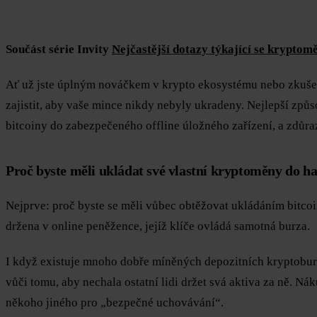
Součást série Invity
Nejčastější dotazy týkající se kryptom
Ať už jste úplným nováčkem v krypto ekosystému nebo zkušen
zajistit, aby vaše mince nikdy nebyly ukradeny. Nejlepší způs
bitcoiny do zabezpečeného offline úložného zařízení, a zdůraz
Proč byste měli ukládat své vlastní kryptoměny do 
Nejprve: proč byste se měli vůbec obtěžovat ukládáním bitc
držena v online peněžence, jejíž klíče ovládá samotná burza.
I když existuje mnoho dobře míněných depozitních kryptoburz,
vůči tomu, aby nechala ostatní lidi držet svá aktiva za ně. 
někoho jiného pro „bezpečné uchovávání“.