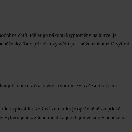
odobně chtít udělat po nákupu kryptoměny na burze, je
 peněženky. Tato příručka vysvětlí, jak můžete okamžitě vybrat
koupíte mince z úschovné kryptoburzy, vaše aktiva jsou
letí způsobila, že širší komunita je oprávněně skeptická
obný výběru peněz z bankomatu a jejich ponechání v peněžence