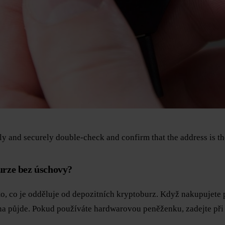
ly and securely double-check and confirm that the address is th
urze bez úschovy?
to, co je odděluje od depozitních kryptoburz. Když nakupujete
na půjde. Pokud používáte hardwarovou peněženku, zadejte př