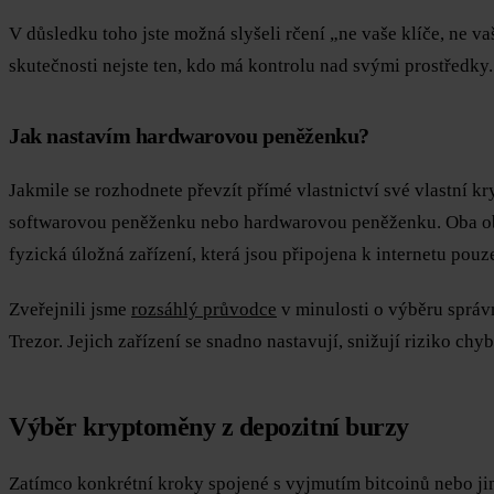
V důsledku toho jste možná slyšeli rčení „ne vaše klíče, ne v
skutečnosti nejste ten, kdo má kontrolu nad svými prostředky.
Jak nastavím hardwarovou peněženku?
Jakmile se rozhodnete převzít přímé vlastnictví své vlastní k
softwarovou peněženku nebo hardwarovou peněženku. Oba obs
fyzická úložná zařízení, která jsou připojena k internetu pouz
Zveřejnili jsme
rozsáhlý průvodce
v minulosti o výběru správ
Trezor. Jejich zařízení se snadno nastavují, snižují riziko ch
Výběr kryptoměny z depozitní burzy
Zatímco konkrétní kroky spojené s vyjmutím bitcoinů nebo ji