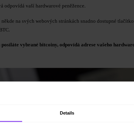
erá odpovídá vaší hardwarové peněžence.
 někde na svých webových stránkách snadno dostupné tlačítko „
 BTC.
rou posíláte vybrané bitcoiny, odpovídá adrese vašeho hardw
Details