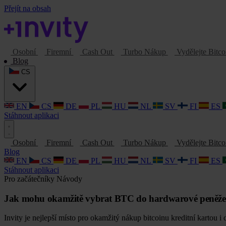
Přejít na obsah
Osobní
Firemní
Cash Out
Turbo Nákup
Vydělejte Bitc
Blog
CS
EN
CS
DE
PL
HU
NL
SV
FI
ES
Stáhnout aplikaci
Osobní
Firemní
Cash Out
Turbo Nákup
Vydělejte Bitc
Blog
EN
CS
DE
PL
HU
NL
SV
FI
ES
Stáhnout aplikaci
Pro začátečníky
Návody
Jak mohu okamžitě vybrat BTC do hardwarové peněž
Invity je nejlepší místo pro okamžitý nákup bitcoinu kreditní kartou 