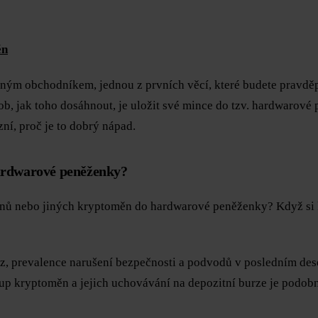
ěn
ým obchodníkem, jednou z prvních věcí, které budete pravděp
ob, jak toho dosáhnout, je uložit své mince do tzv. hardwarové
ní, proč je to dobrý nápad.
hardwarové peněženky?
oinů nebo jiných kryptoměn do hardwarové peněženky? Když si 
 prevalence narušení bezpečnosti a podvodů v posledním deseti
Nákup kryptoměn a jejich uchovávání na depozitní burze je pod