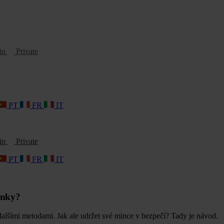
oin
Private
PT
FR
IT
oin
Private
PT
FR
IT
enky?
i dalšími metodami. Jak ale udržet své mince v bezpečí? Tady je návod.