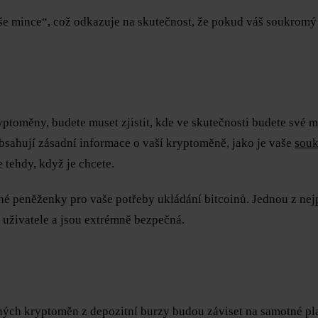
aše mince“, což odkazuje na skutečnost, že pokud váš soukromý 
ryptoměny, budete muset zjistit, kde ve skutečnosti budete své 
ahují zásadní informace o vaší kryptoměně, jako je vaše
souk
e tehdy, když je chcete.
né peněženky pro vaše potřeby ukládání bitcoinů. Jednou z ne
yb uživatele a jsou extrémně bezpečná.
ných kryptoměn z depozitní burzy budou záviset na samotné pla