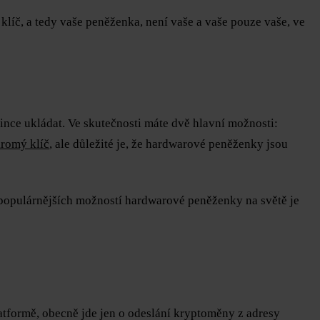
klíč, a tedy vaše peněženka, není vaše a vaše pouze vaše, ve
mince ukládat. Ve skutečnosti máte dvě hlavní možnosti:
romý klíč
, ale důležité je, že hardwarové peněženky jsou
jpopulárnějších možností hardwarové peněženky na světě je
tformě, obecně jde jen o odeslání kryptoměny z adresy