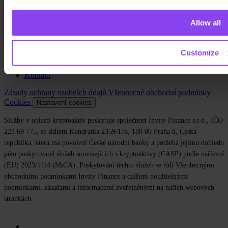
Společnost
O nás
Allow all
Právní informace
Blog
Média
Customize
Affiliate
Kariéra
Kontakt
Zásady ochrany osobních údajů
Všeobecné obchodní podmínky
Cookies
Nastavení cookies
Služby v oblasti kryptoaktiv poskytuje společnost Invity Finance s.r.o., IČO
223 69 775, se sídlem Kundratka 2359/17a, 180 00 Praha 8, Česká
republika, která má povolení České národní banky a podléhá jejímu dohledu
jako poskytovatel služeb souvisejících s kryptoaktivy (CASP) podle nařízení
(EU) 2023/1114 (MiCA). Poskytování těchto služeb se řídí Všeobecnými
obchodními podmínkami Invity Finance a dalšími použitelnými
podmínkami, zásadami a informacemi zveřejněnými na našich webových
stránkách.