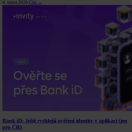
4. srpna 2026
Číst →
Bank iD: Ještě rychlejší ověření identity v aplikaci (jen
pro ČR)