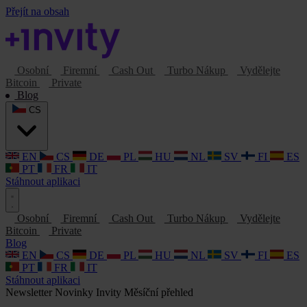
Přejít na obsah
Osobní
Firemní
Cash Out
Turbo Nákup
Vydělejte
Bitcoin
Private
Blog
CS
EN
CS
DE
PL
HU
NL
SV
FI
ES
PT
FR
IT
Stáhnout aplikaci
Osobní
Firemní
Cash Out
Turbo Nákup
Vydělejte
Bitcoin
Private
Blog
EN
CS
DE
PL
HU
NL
SV
FI
ES
PT
FR
IT
Stáhnout aplikaci
Newsletter
Novinky Invity
Měsíční přehled