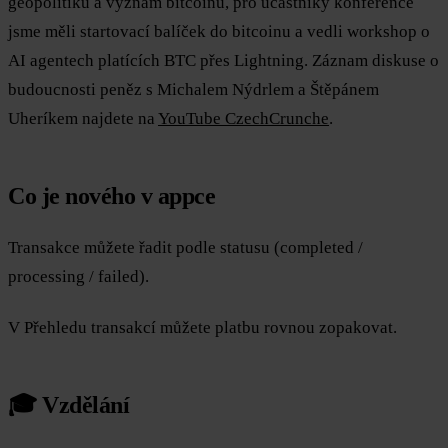
geopolitiku a význam bitcoinu, pro účastníky konference
jsme měli startovací balíček do bitcoinu a vedli workshop o
AI agentech platících BTC přes Lightning. Záznam diskuse o
budoucnosti peněz s Michalem Nýdrlem a Štěpánem
Uheríkem najdete na
YouTube CzechCrunche
.
Co je nového v appce
Transakce můžete řadit podle statusu (completed /
processing / failed).
V Přehledu transakcí můžete platbu rovnou zopakovat.
🎓 Vzdělání