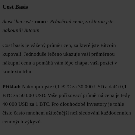
Cost Basis
/kɒst ˈbeɪ.sɪs/
·
noun
·
Průměrná cena, za kterou jste
nakoupili Bitcoin
Cost basis je vážený průměr cen, za které jste Bitcoin
kupovali. Jednoduše řečeno ukazuje vaši průměrnou
nákupní cenu a pomáhá vám lépe chápat vaši pozici v
kontextu trhu.
Příklad:
Nakoupili jste 0,1 BTC za 30 000 USD a další 0,1
BTC za 50 000 USD. Vaše pořizovací průměrná cena je tedy
40 000 USD za 1 BTC. Pro dlouhodobé investory je tohle
číslo často mnohem užitečnější než sledování každodenních
cenových výkyvů.