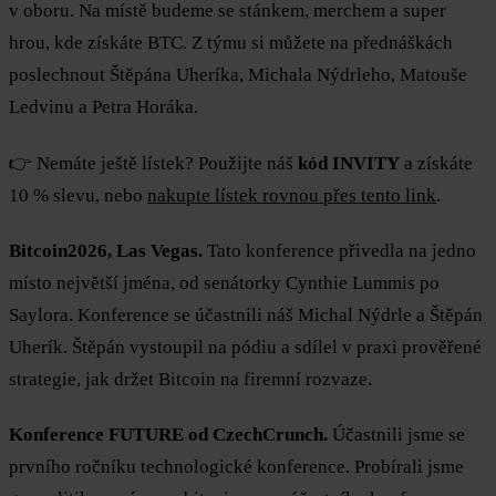
v oboru. Na místě budeme se stánkem, merchem a super
hrou, kde získáte BTC. Z týmu si můžete na přednáškách
poslechnout Štěpána Uheríka, Michala Nýdrleho, Matouše
Ledvinu a Petra Horáka.
👉 Nemáte ještě lístek? Použijte náš
kód INVITY
a získáte
10 % slevu, nebo
nakupte lístek rovnou přes tento link
.
Bitcoin2026, Las Vegas.
Tato konference přivedla na jedno
místo největší jména, od senátorky Cynthie Lummis po
Saylora. Konference se účastnili náš Michal Nýdrle a Štěpán
Uherík. Štěpán vystoupil na pódiu a sdílel v praxi prověřené
strategie, jak držet Bitcoin na firemní rozvaze.
Konference FUTURE od CzechCrunch.
Účastnili jsme se
prvního ročníku technologické konference. Probírali jsme