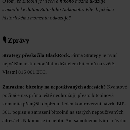
O tom, že Bitcoin je všech a nikoho možná ukazuje
symbolické datum Satoshiho Nakamota. Víte, k jakému
historickému momentu odkazuje?
🎙️ Zprávy
Strategy přeskočila BlackRock.
Firma Strategy je nyní
největším institucionálním držitelem bitcoinů na světě.
Vlastní 815 061 BTC.
Zmrazíme bitcoiny na nepoužívaných adresách?
Kvantové
počítače nás přímo ještě neohrožují, přesto bitcoinová
komunita přemýšlí dopředu. Jeden kontroverzní návrh, BIP-
361, popisuje zmrazení bitcoinů na starých nepoužívaných
adresách. Nikomu se to nelíbí. Ani samotnému tvůrci návrhu.