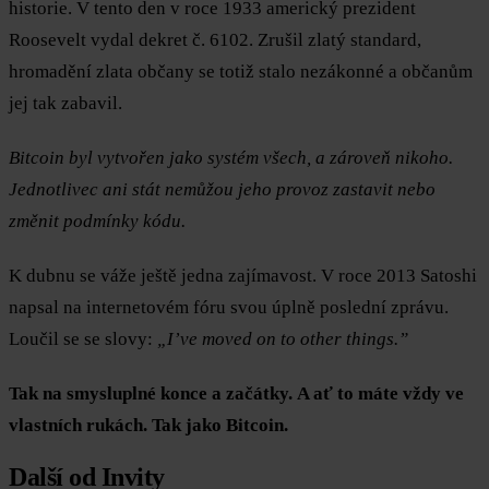
historie. V tento den v roce 1933 americký prezident
Roosevelt vydal dekret č. 6102. Zrušil zlatý standard,
hromadění zlata občany se totiž stalo nezákonné a občanům
jej tak zabavil.
Bitcoin byl vytvořen jako systém všech, a zároveň nikoho.
Jednotlivec ani stát nemůžou jeho provoz zastavit nebo
změnit podmínky kódu.
K dubnu se váže ještě jedna zajímavost. V roce 2013 Satoshi
napsal na internetovém fóru svou úplně poslední zprávu.
Loučil se se slovy:
„I’ve moved on to other things.”
Tak na smysluplné konce a začátky.
A ať to máte vždy ve
vlastních rukách.
Tak jako Bitcoin.
Další od Invity