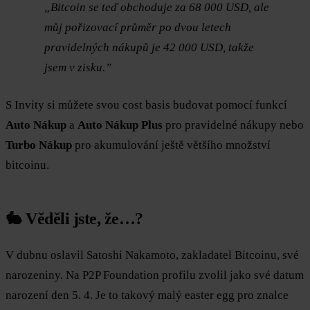
„Bitcoin se teď obchoduje za 68 000 USD, ale
můj pořizovací průměr po dvou letech
pravidelných nákupů je 42 000 USD, takže
jsem v zisku.”
S Invity si můžete svou cost basis budovat pomocí funkcí
Auto Nákup
a
Auto Nákup Plus
pro pravidelné nákupy nebo
Turbo Nákup
pro akumulování ještě většího množství
bitcoinu.
🐇 Věděli jste, že…?
V dubnu oslavil Satoshi Nakamoto, zakladatel Bitcoinu, své
narozeniny. Na P2P Foundation profilu zvolil jako své datum
narození den 5. 4. Je to takový malý easter egg pro znalce