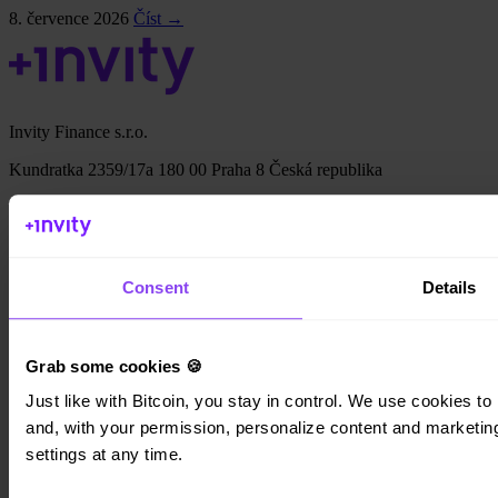
8. července 2026
Číst →
Invity Finance s.r.o.
Kundratka 2359/17a 180 00 Praha 8 Česká republika
IČO: 223 69 775
Consent
Details
Invity
Osobní účet
Grab some cookies 🍪
Firemní účty
Cash Out
Just like with Bitcoin, you stay in control. We use cookies to 
Turbo Nákup
and, with your permission, personalize content and marketing.
Vydělejte Bitcoin
settings at any time.
Private