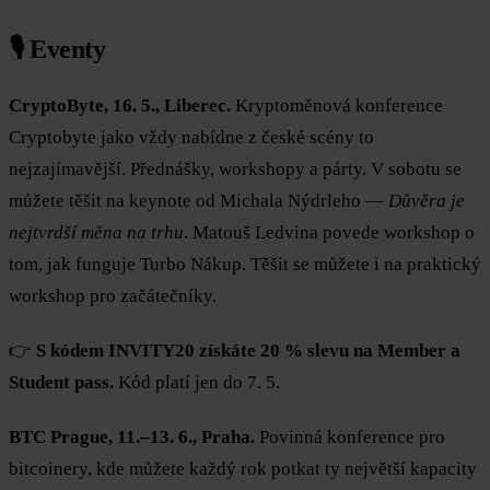
🎙️ Eventy
CryptoByte, 16. 5., Liberec.
Kryptoměnová konference
Cryptobyte jako vždy nabídne z české scény to
nejzajímavější. Přednášky, workshopy a párty. V sobotu se
můžete těšit na keynote od Michala Nýdrleho —
Důvěra je
nejtvrdší měna na trhu
. Matouš Ledvina povede workshop o
tom, jak funguje Turbo Nákup. Těšit se můžete i na praktický
workshop pro začátečníky.
👉
S kódem INVITY20 získáte 20 % slevu na Member a
Student pass.
Kód platí jen do 7. 5.
BTC Prague, 11.–13. 6., Praha.
Povinná konference pro
bitcoinery, kde můžete každý rok potkat ty největší kapacity