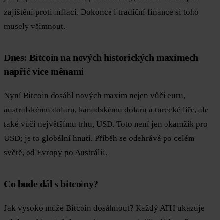
zajištění proti inflaci. Dokonce i tradiční finance si toho
musely všimnout.
Dnes: Bitcoin na nových historických maximech
napříč více měnami
Nyní Bitcoin dosáhl nových maxim nejen vůči euru,
australskému dolaru, kanadskému dolaru a turecké liře, ale
také vůči největšímu trhu, USD. Toto není jen okamžik pro
USD; je to globální hnutí. Příběh se odehrává po celém
světě, od Evropy po Austrálii.
Co bude dál s bitcoiny?
Jak vysoko může Bitcoin dosáhnout? Každý ATH ukazuje