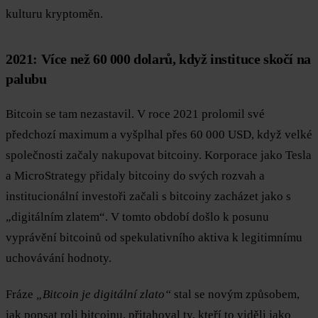
kulturu kryptoměn.
2021: Více než 60 000 dolarů, když instituce skočí na
palubu
Bitcoin se tam nezastavil. V roce 2021 prolomil své
předchozí maximum a vyšplhal přes 60 000 USD, když velké
společnosti začaly nakupovat bitcoiny. Korporace jako Tesla
a MicroStrategy přidaly bitcoiny do svých rozvah a
institucionální investoři začali s bitcoiny zacházet jako s
„digitálním zlatem“. V tomto období došlo k posunu
vyprávění bitcoinů od spekulativního aktiva k legitimnímu
uchovávání hodnoty.
Fráze
„Bitcoin je digitální zlato“
stal se novým způsobem,
jak popsat roli bitcoinu, přitahoval ty, kteří to viděli jako