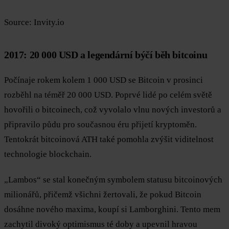
Source: Invity.io
2017: 20 000 USD a legendární býčí běh bitcoinu
Počínaje rokem kolem 1 000 USD se Bitcoin v prosinci
rozběhl na téměř 20 000 USD. Poprvé lidé po celém světě
hovořili o bitcoinech, což vyvolalo vlnu nových investorů a
připravilo půdu pro současnou éru přijetí kryptoměn.
Tentokrát bitcoinová ATH také pomohla zvýšit viditelnost
technologie blockchain.
„Lambos“ se stal konečným symbolem statusu bitcoinových
milionářů, přičemž všichni žertovali, že pokud Bitcoin
dosáhne nového maxima, koupí si Lamborghini. Tento mem
zachytil divoký optimismus té doby a upevnil hravou