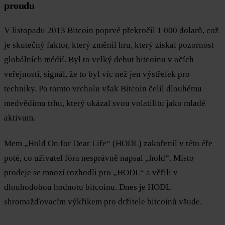
proudu
V listopadu 2013 Bitcoin poprvé překročil 1 000 dolarů, což
je skutečný faktor, který změnil hru, který získal pozornost
globálních médií. Byl to velký debut bitcoinu v očích
veřejnosti, signál, že to byl víc než jen výstřelek pro
techniky. Po tomto vrcholu však Bitcoin čelil dlouhému
medvědímu trhu, který ukázal svou volatilitu jako mladé
aktivum.
Mem „Hold On for Dear Life“ (HODL) zakořenil v této éře
poté, co uživatel fóra nesprávně napsal „hold“. Místo
prodeje se mnozí rozhodli pro „HODL“ a věřili v
dlouhodobou hodnotu bitcoinu. Dnes je HODL
shromažďovacím výkřikem pro držitele bitcoinů všude.