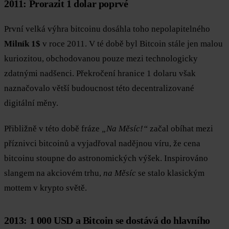
2011: Prorazit 1 dolar poprvé
První velká výhra bitcoinu dosáhla toho nepolapitelného
Milník 1$
v roce 2011. V té době byl Bitcoin stále jen malou
kuriozitou, obchodovanou pouze mezi technologicky
zdatnými nadšenci. Překročení hranice 1 dolaru však
naznačovalo větší budoucnost této decentralizované
digitální měny.
Přibližně v této době fráze
„Na Měsíc!“
začal obíhat mezi
příznivci bitcoinů a vyjadřoval nadějnou víru, že cena
bitcoinu stoupne do astronomických výšek. Inspirováno
slangem na akciovém trhu,
na Měsíc
se stalo klasickým
mottem v krypto světě.
2013: 1 000 USD a Bitcoin se dostává do hlavního