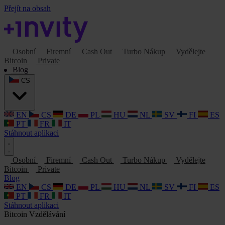
Přejít na obsah
Osobní
Firemní
Cash Out
Turbo Nákup
Vydělejte
Bitcoin
Private
Blog
CS
EN
CS
DE
PL
HU
NL
SV
FI
ES
PT
FR
IT
Stáhnout aplikaci
Osobní
Firemní
Cash Out
Turbo Nákup
Vydělejte
Bitcoin
Private
Blog
EN
CS
DE
PL
HU
NL
SV
FI
ES
PT
FR
IT
Stáhnout aplikaci
Bitcoin
Vzdělávání