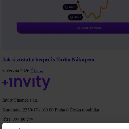
Jak si zůstat v bezpečí s Turbo Nákupem
6. června 2026
Číst →
Invity Finance s.r.o.
Kundratka 2359/17a 180 00 Praha 8 Česká republika
IČO: 223 69 775