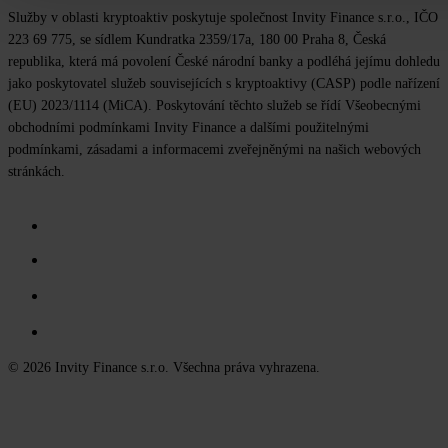
Služby v oblasti kryptoaktiv poskytuje společnost Invity Finance s.r.o., IČO
223 69 775, se sídlem Kundratka 2359/17a, 180 00 Praha 8, Česká
republika, která má povolení České národní banky a podléhá jejímu dohledu
jako poskytovatel služeb souvisejících s kryptoaktivy (CASP) podle nařízení
(EU) 2023/1114 (MiCA). Poskytování těchto služeb se řídí Všeobecnými
obchodními podmínkami Invity Finance a dalšími použitelnými
podmínkami, zásadami a informacemi zveřejněnými na našich webových
stránkách.
© 2026 Invity Finance s.r.o. Všechna práva vyhrazena.