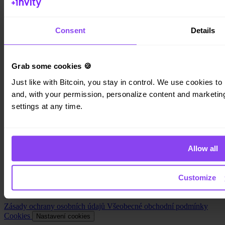
Consent
Details
Invity
Osobní účet
Firemní účty
Grab some cookies 🍪
Cash Out
Turbo Nákup
Just like with Bitcoin, you stay in control. We use cookies to 
Vydělejte Bitcoin
and, with your permission, personalize content and marketing.
Private
settings at any time.
Společnost
O nás
Právní informace
Allow all
Blog
Média
Affiliate
Customize
Kariéra
Kontakt
Zásady ochrany osobních údajů
Všeobecné obchodní podmínky
Cookies
Nastavení cookies