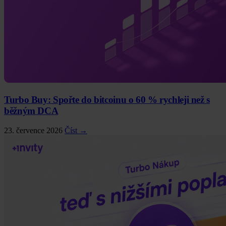
Turbo Buy: Spořte do bitcoinu o 60 % rychleji než s
běžným DCA
23. července 2026
Číst →