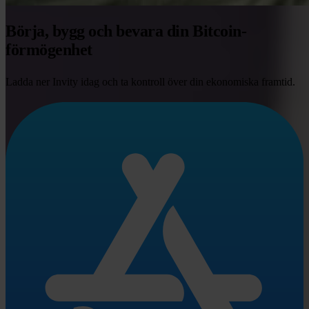
Börja, bygg och bevara din Bitcoin-
förmögenhet
Ladda ner Invity idag och ta kontroll över din ekonomiska framtid.