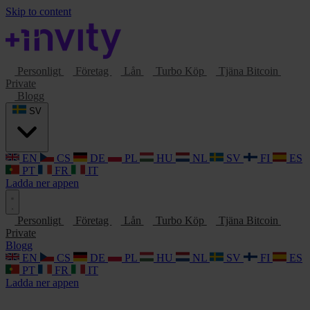
Skip to content
Personligt
Företag
Lån
Turbo Köp
Tjäna Bitcoin
Private
Blogg
SV
EN
CS
DE
PL
HU
NL
SV
FI
ES
PT
FR
IT
Ladda ner appen
Personligt
Företag
Lån
Turbo Köp
Tjäna Bitcoin
Private
Blogg
EN
CS
DE
PL
HU
NL
SV
FI
ES
PT
FR
IT
Ladda ner appen