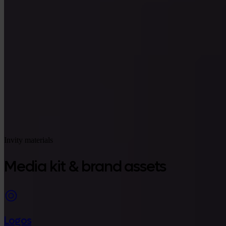
Google Play
Invity materials
Media kit & brand assets
Logos