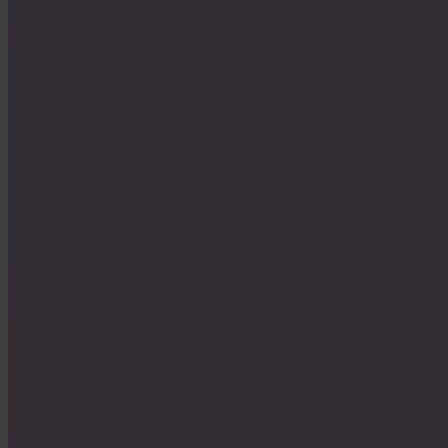
Ja. Invity Finance s.r.o. verkar under EU:s finansiella licensiering
med full MiCA-efterlevnad. Din aktivitet skyddas av samma regler
som varje reglerad finansiell tjänst inom Europeiska unionen.
Hur skiljer sig Invity från en börs?