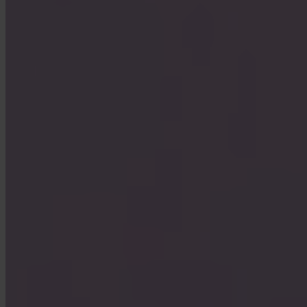
Vilka avgifter tar Invity?