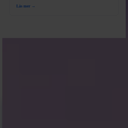
Läs mer →
LÄR DIG MED INVITY
Höj din Bitcoin-kunskap
Material för förstagångsköpare och långvariga stackers. Ingen hype,
inga prisrop — bara ramverk och klart tänkande.
INVITY NEWSLETTER
Direkt från Invity
Vårt regelbundna meddelande — vad som händer i Bitcoin, finans och