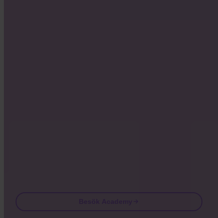
INVITY ACADEMY
Bli smartare på Bitcoin
Korta lektioner, quiz och praktiska ramverk direkt i appen.
Genom att besöka Academy godkänner du att ta emot
marknadsförings- och produkt-e-post från oss. Avregistrera när som
helst. Se vår
Integritetspolicy
.
Email
Besök Academy