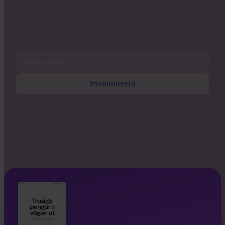
hos Invity.
Genom att prenumerera godkänner du att ta emot marknadsförings- och
produkt-e-post från oss. Avregistrera när som helst. Se vår
Integritetspolicy
.
Email
Prenumerera