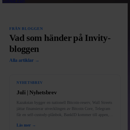
Google Play
FRÅN BLOGGEN
Vad som händer på Invity-
bloggen
Alla artiklar →
NYHETSBREV
Juli | Nyhetsbrev
Kazakstan bygger en nationell Bitcoin-reserv, Wall Streets
jättar finansierar utvecklingen av Bitcoin Core, Telegram
får en self-custody-plånbok, BankID kommer till appen,
och guld förbjudet i USA.
Läs mer →