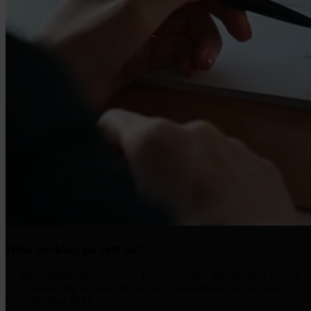
Dina nycklar, på rätt sätt
Vi tillhör samma koncern som Trezor. Vi säljer dig inte bara Bitcoin
— vi hjälper dig att själv förvara den, på hårdvara som har varit
betrodd sedan 2014.