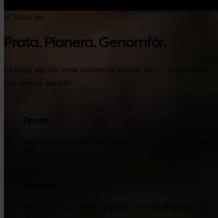
så funkar det
Prata. Planera. Genomför.
En tydlig väg från första samtalet till löpande stöd — inga portaler,
inga menyer, ingen kö.
1
Prata
En direkt konversation om vad du behöver och vart du är på
väg.
2
Planera
En lösning byggd kring din position, över de produkter som
passar.