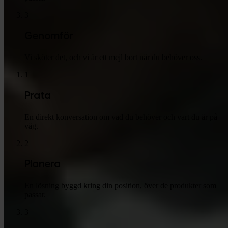
3
Genomför
Vi sköter det, och vi är ett mejl bort när du behöver oss.
1
Prata
En direkt konversation om vad du behöver och vart du är på
väg.
2
Planera
En lösning byggd kring din position, över de produkter som
passar.
3