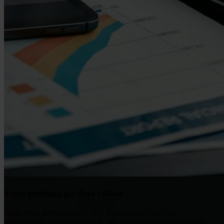
Varje produkt, på dina villkor
Turbo Buy, återkommande köp, Företagslån, Cash Out —
strukturerade kring din position, inte standardgränser från hyllan.