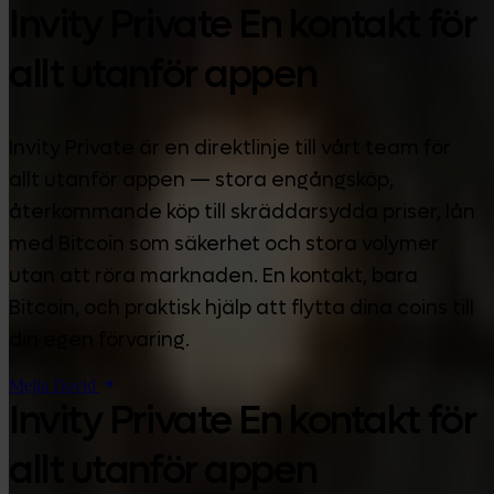
Invity Private En kontakt för
allt utanför appen
Invity Private är en direktlinje till vårt team för
allt utanför appen — stora engångsköp,
återkommande köp till skräddarsydda priser, lån
med Bitcoin som säkerhet och stora volymer
utan att röra marknaden. En kontakt, bara
Bitcoin, och praktisk hjälp att flytta dina coins till
din egen förvaring.
Mejla David
Invity Private En kontakt för
allt utanför appen