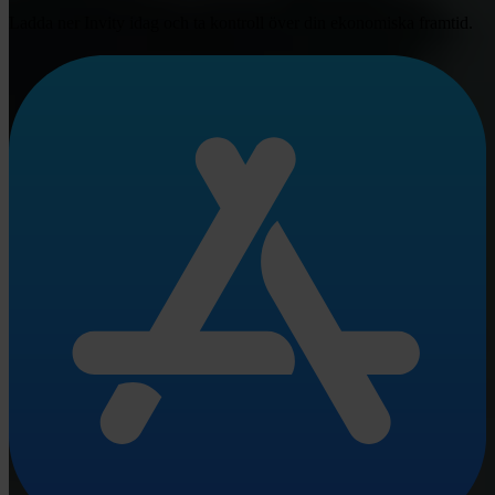
Ladda ner Invity idag och ta kontroll över din ekonomiska framtid.