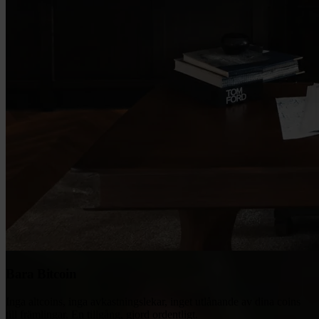
Bara Bitcoin
Inga altcoins, inga avkastningslekar, inget utlånande av dina coins
till främlingar. En tillgång, gjord ordentligt.