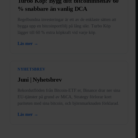
Turbo Köp: Bygg ditt bitcoininnehav 60
% snabbare än vanlig DCA
Regelbundna investeringar är ett av de enklaste sätten att
bygga upp en bitcoinportfölj på lång sikt. Turbo Köp
lägger till 60 % extra köpkraft vid varje köp.
Läs mer →
NYHETSBREV
Juni | Nyhetsbrev
Rekordutflöden från Bitcoin-ETF:er, Binance drar ner sina
EU-tjänster på grund av MiCA, Strategy förlorar kort
pariteten med sina bitcoin, och björnmarknaden förklarad.
Läs mer →