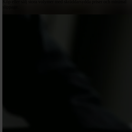
Köp eller sälj stora volymer med skräddarsydda priser och minimal
slippage.