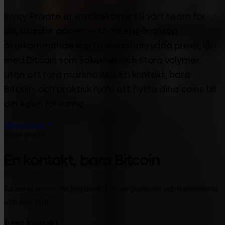
Invity Private är en direktlinje till vårt team för
allt utanför appen — stora engångsköp,
återkommande köp till skräddarsydda priser, lån
med Bitcoin som säkerhet och stora volymer
utan att röra marknaden. En kontakt, bara
Bitcoin, och praktisk hjälp att flytta dina coins till
din egen förvaring.
Mejla David
invity private
En kontakt, bara Bitcoin
En direkt service för betydande Bitcoin-positioner och människorna
som äger dem.
Egen kontakt