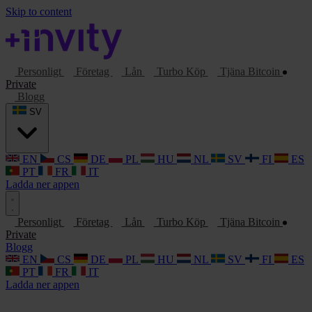
Skip to content
Personligt
Företag
Lån
Turbo Köp
Tjäna Bitcoin
Private
Blogg
SV
EN
CS
DE
PL
HU
NL
SV
FI
ES
PT
FR
IT
Ladda ner appen
Personligt
Företag
Lån
Turbo Köp
Tjäna Bitcoin
Private
Blogg
EN
CS
DE
PL
HU
NL
SV
FI
ES
PT
FR
IT
Ladda ner appen