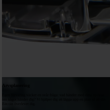
Arvsplanering
Egen förvaring väcker en svår fråga: vad händer med dina nycklar
om något händer dig? Vi hjälper dig att lägga upp en plan så att din
Bitcoin överlever dig.