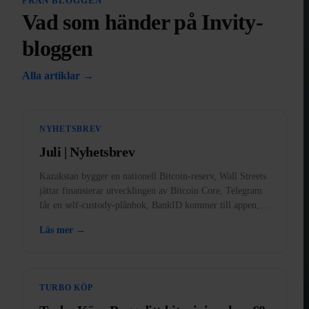
FRÅN BLOGGEN
Vad som händer på Invity-
bloggen
Alla artiklar →
NYHETSBREV
Juli | Nyhetsbrev
Kazakstan bygger en nationell Bitcoin-reserv, Wall Streets
jättar finansierar utvecklingen av Bitcoin Core, Telegram
får en self-custody-plånbok, BankID kommer till appen,
och guld förbjudet i USA.
Läs mer →
TURBO KÖP