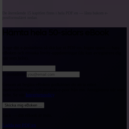
De återstående 15 kapitlen finns i hela PDF:en — låsta bakom e-
postformuläret nedan.
Hämta hela 50-sidors eBook
Ange din e-postadress så skickar vi PDF:en. Ingen spam — bara
eBoken och enstaka Invity-uppdateringar (du kan avregistrera dig
när som helst).
E-postadress
Genom att begära eBoken godkänner du att ta emot
marknadsförings- och produkt-e-post från oss. Avregistrera när som
helst. Se vår
Integritetspolicy
.
Skicka mig eBoken
…
Tack — din eBook är redo.
Ladda ner PDF:en