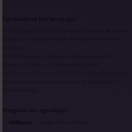
Egenskaperna hos bra pengar
För att pengar ska fylla sina funktioner väl måste de ha vissa
fysiska och logiska egenskaper. Penninghistoriker brukar
nämna sex.
Guld höll sin plats i tävlingen mellan penningmedier i
femtusen år, eftersom det kombinerade alla sex
egenskaperna över genomsnittet. Det var tillräckligt sällsynt,
delbart genom smältning, verifierbart genom densitet och
hållbart för evigt.
Pengarnas sex egenskaper
Hållbarhet
— pengar får inte förfalla.