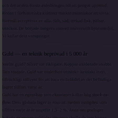
och det är den första anledningen till att pengar uppstod.
Redan i förhistoriska kulturer märkte människor att vissa
föremål accepteras av alla. Salt, säd, torkad fisk, pälsar,
snäckor. De började fungera som ett universellt bytesmedel.
Vi kallar dem varupengar.
Guld — en teknik beprövad i 5 000 år
Varför guld? Silver var rikligare. Koppar oxiderade snabbt.
Järn rostade. Guld var underbart utmärkt: kemiskt inert,
tillräckligt sällsynt för att bara en bråkdel av det befintliga
lagret tillförs varje år.
Guld har en egenskap som ekonomer kallar hög
stock-to-
flow
. Dess globala lager är enormt, medan mängden som
tillförs varje år är ungefär 1,5–2 %. Även om geologer
hittade en enorm guldåder imorgon skulle de inte kunna