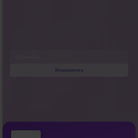
INVITY NEWSLETTER
Direkt från Invity
Vårt regelbundna meddelande — vad som händer i Bitcoin, finans och
hos Invity.
Genom att prenumerera godkänner du att ta emot marknadsförings- och
produkt-e-post från oss. Avregistrera när som helst. Se vår
Integritetspolicy
.
Email
Prenumerera