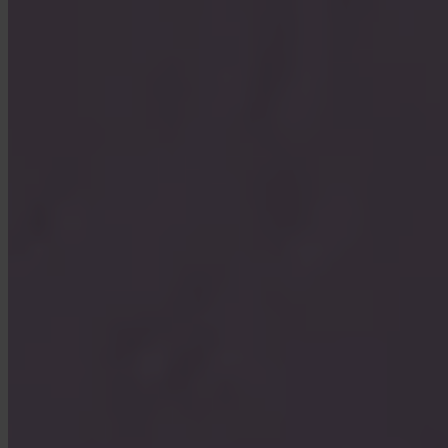
Ja. Invity Finance s.r.o. verkar under EU:s finansiella licensiering
med full MiCA-efterlevnad. Din aktivitet skyddas av samma regler
som varje reglerad finansiell tjänst inom Europeiska unionen.
Hur skiljer sig Invity från en börs?