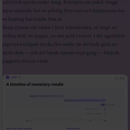
talet) och spreds under Song. Principen var enkel: tunga
mynt stannade hos en pålitlig förvarare och köpmannen bar
en kupong han kunde lösa in.
Detta system var robust i flera århundraden, så länge ett
villkor höll: ett papper, en uns guld i valvet. I det ögonblick
utgivaren började trycka fler sedlar än det hade guld att
täcka dem — och det hände nästan varje gång — började
papperet förlora värde.