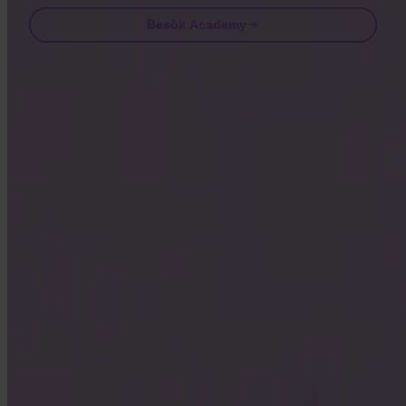
Besök Academy
Vanliga frågor
FAQ
Är Invity licensierad och reglerad?