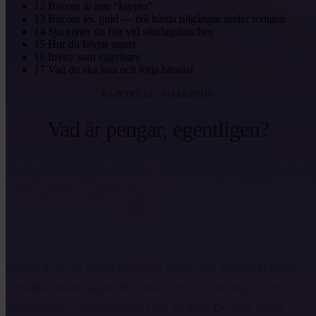
12
Bitcoin är inte “krypto”
13
Bitcoin vs. guld — två hårda tillgångar under röntgen
14
Sju myter du hör vid söndagslunchen
15
Hur du börjar smart
16
Invity som vägvisare
17
Vad du ska läsa och följa härnäst
KAPITEL 01 · SMAKPROV
Vad är pengar, egentligen?
Innan vi börjar kritisera dagens pengar måste vi besvara
vad vi förväntar oss av pengar från första början. Svaret är
förvånansvärt gammalt — och förvånansvärt användbart
idag.
Pengar är en av mänsklighetens äldsta och samtidigt minst
förstådda teknologier. De finns överallt omkring oss, men
ändå tänker vi förvånansvärt lite på dem. De allra flesta