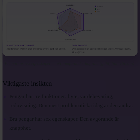
Pengarnas sex egenskaper — ett jämförande diagram (guld, fiat, Bitcoin).
Viktigaste insikten
Pengar har tre funktioner: byte, värdebevaring,
redovisning. Den mest problematiska idag är den andra.
Bra pengar har sex egenskaper. Den avgörande är
knapphet.