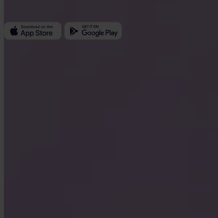
Företags-ID: 223 69 775
Invity
Personligt
Företag
Lån
Turbo Köp
Tjäna Bitcoin
Private
Company
Om oss
Juridiskt
Blogg
Media
Affiliate
Karriär
Kontakt