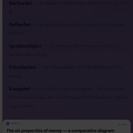
Bärbarhet
— du måste enkelt kunna flytta dem från A till
B.
Delbarhet
— de måste kunna delas i mindre och större
enheter.
Igenkännlighet
— en motpart måste kunna verifiera
äkthet och mängd.
Utbytbarhet
— en enhet måste vara likvärdig med en
annan.
Knapphet
— och detta är den viktigaste. Om vem som
helst kunde skapa hur mycket som helst skulle de inte ha
något värde.