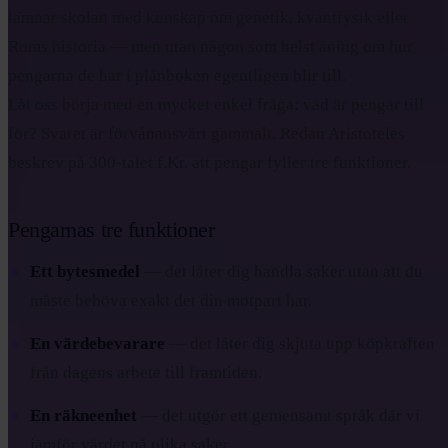
lämnar skolan med kunskap om genetik, kvantfysik eller
Roms historia — men utan någon som helst aning om hur
pengarna de har i plånboken egentligen blir till.
Låt oss börja med en mycket enkel fråga: vad är pengar till
för? Svaret är förvånansvärt gammalt. Redan Aristoteles
beskrev på 300-talet f.Kr. att pengar fyller tre funktioner.
Pengarnas tre funktioner
Ett bytesmedel
— det låter dig handla saker utan att du
måste behöva exakt det din motpart har.
En värdebevarare
— det låter dig skjuta upp köpkraften
från dagens arbete till framtiden.
En räkneenhet
— det utgör ett gemensamt språk där vi
jämför värdet på olika saker.