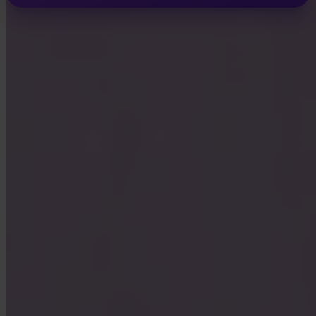
INVITY ACADEMY
Bli smartare på Bitcoin
Korta lektioner, quiz och praktiska ramverk direkt i appen.
Genom att besöka Academy godkänner du att ta emot
marknadsförings- och produkt-e-post från oss. Avregistrera när som
helst. Se vår
Integritetspolicy
.
Email