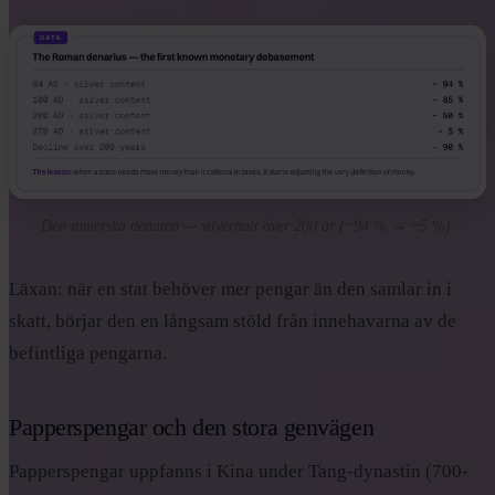
Den romerska denaren — silverhalt över 200 år (~94 % → ~5 %).
Läxan: när en stat behöver mer pengar än den samlar in i
skatt, börjar den en långsam stöld från innehavarna av de
befintliga pengarna.
Papperspengar och den stora genvägen
Papperspengar uppfanns i Kina under Tang-dynastin (700-