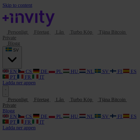
Skip to content
Personligt
Företag
Lån
Turbo Köp
Tjäna Bitcoin
Private
Blogg
SV
EN
CS
DE
PL
HU
NL
SV
FI
ES
PT
FR
IT
Ladda ner appen
Personligt
Företag
Lån
Turbo Köp
Tjäna Bitcoin
Private
Blogg
EN
CS
DE
PL
HU
NL
SV
FI
ES
PT
FR
IT
Ladda ner appen