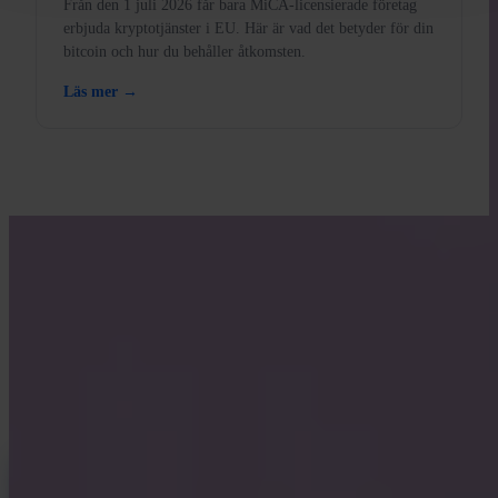
Från den 1 juli 2026 får bara MiCA-licensierade företag
erbjuda kryptotjänster i EU. Här är vad det betyder för din
bitcoin och hur du behåller åtkomsten.
Läs mer →
LÄR DIG MED INVITY
Höj din Bitcoin-kunskap
Material för förstagångsköpare och långvariga stackers. Ingen hype,
inga prisrop — bara ramverk och klart tänkande.