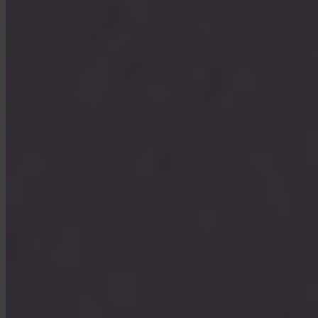
Vilka avgifter tar Invity?