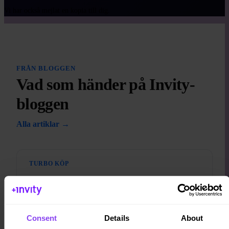
Vi har också mejlat en kopia till dig.
FRÅN BLOGGEN
Vad som händer på Invity-
bloggen
Alla artiklar →
TURBO KÖP
Turbo Köp: Bygg ditt bitcoininnehav 60
% snabbare än vanlig DCA
Regelbundna investeringar är ett av de enklaste sätten att
Consent
Details
About
bygga upp en bitcoinportfölj på lång sikt. Turbo Köp