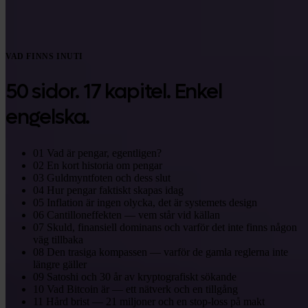
VAD FINNS INUTI
50 sidor. 17 kapitel. Enkel
engelska.
01
Vad är pengar, egentligen?
02
En kort historia om pengar
03
Guldmyntfoten och dess slut
04
Hur pengar faktiskt skapas idag
05
Inflation är ingen olycka, det är systemets design
06
Cantilloneffekten — vem står vid källan
07
Skuld, finansiell dominans och varför det inte finns någon
väg tillbaka
08
Den trasiga kompassen — varför de gamla reglerna inte
längre gäller
09
Satoshi och 30 år av kryptografiskt sökande
10
Vad Bitcoin är — ett nätverk och en tillgång
11
Hård brist — 21 miljoner och en stop-loss på makt