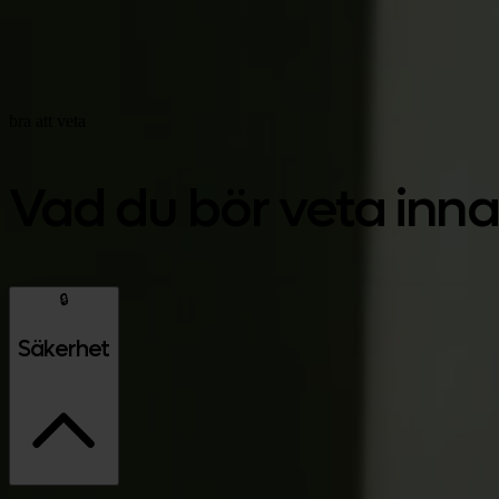
bra att veta
Vad du bör veta inna
🔒
Säkerhet