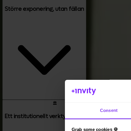
Större exponering, utan fällan
App Store
🏛️
Consent
Ett institutionellt verktyg, gjort rättvist
Grab some cookies 🍪