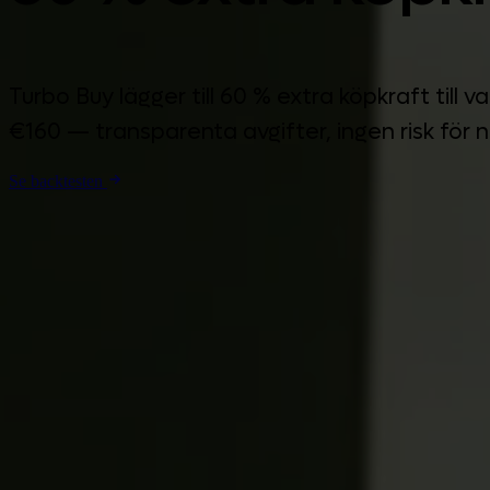
Turbo Buy lägger till 60 % extra köpkraft t
€160 — transparenta avgifter, ingen risk för neg
Se backtesten