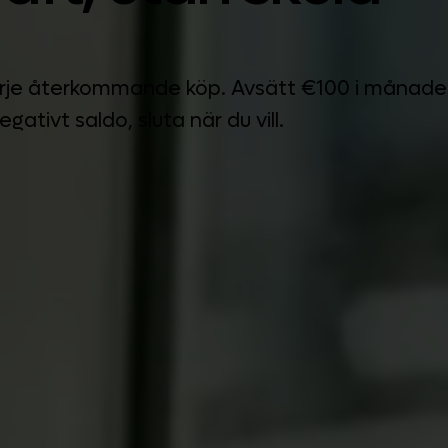
ill varje återkommande köp. Avsätt €100 i mån
ativt saldo, sluta när du vill.