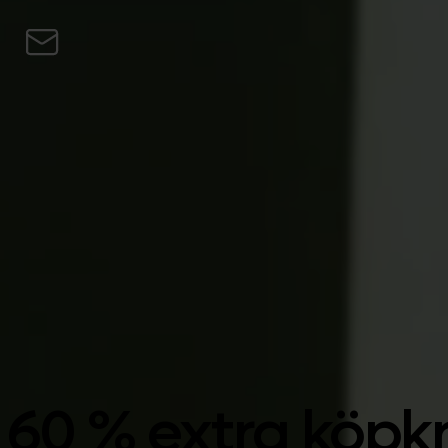
Skip to content
Personligt
Företag
Lån
Turbo Köp
Tjäna Bitcoin
Priv
Blogg
SV
EN
CS
DE
PL
HU
NL
SV
FI
ES
Ladda ner appen
Personligt
Företag
Lån
Turbo Köp
Tjäna Bitcoin
Priv
Blogg
EN
CS
DE
PL
HU
NL
SV
FI
ES
Ladda ner appen
60 % extra köpkr