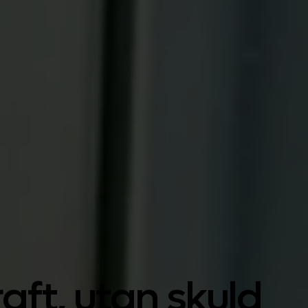
ate
PT
FR
IT
ate
PT
FR
IT
aft, utan skuld