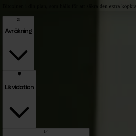
Bitcoinen i din plan, som hålls för att säkra den extra köpkra
⚖️
Avräkning
🛡️
Likvidation
📈