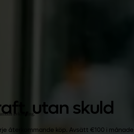
aft, utan skuld
ramtida avkastning.
ill varje återkommande köp. Avsätt €100 i mån