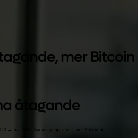
gande, mer Bitcoin i 
mma åtagande
020 → maj 2026. Samma pengar in — mer Bitcoin ut.