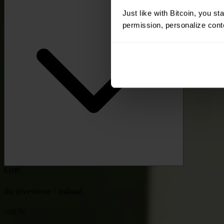
Just like with Bitcoin, you st
permission, personalize conte
€100
du investerar / månad
+60 %