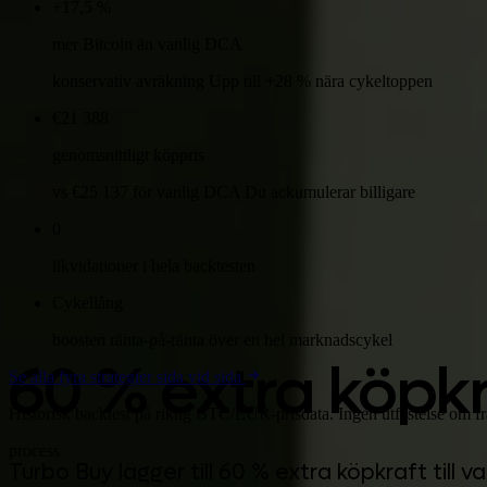
+17,5 %
mer Bitcoin än vanlig DCA
konservativ avräkning Upp till +28 % nära cykeltoppen
€21 388
genomsnittligt köppris
vs €25 137 för vanlig DCA Du ackumulerar billigare
0
likvidationer i hela backtesten
Cykellång
boosten ränta-på-ränta över en hel marknadscykel
Google Play
60 % extra köpkr
Se alla fyra strategier sida vid sida
Historisk backtest på riktig BTC/EUR-prisdata. Ingen utfästelse om f
process
Turbo Buy lägger till 60 % extra köpkraft t