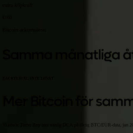
extra köpkraft
€160
Bitcoin ackumulerat
Samma månatliga åta
BACKTESTAT, INTE LOVAT
Mer Bitcoin för sa
Vi körde Turbo Buy mot vanlig DCA på riktig BTC/EUR-data, jan 2