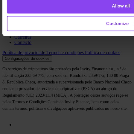
Allow all
Sobre nós
Legal
Blog
Customize
Imprensa
Affiliate
Carreiras
Contacto
Política de privacidade
Termos e condições
Política de cookies
Configurações de cookies
Os serviços de criptoativos são prestados pela Invity Finance s.r.o., n.º de
identificação 223 69 775, com sede em Kundratka 2359/17a, 180 00 Praga
8, República Checa, autorizada e supervisionada pelo Banco Nacional Checo
enquanto prestador de serviços de criptoativos (PSCA) ao abrigo do
Regulamento (UE) 2023/1114 (MiCA). A prestação destes serviços rege-se
pelos Termos e Condições Gerais da Invity Finance, bem como pelos
demais termos, políticas e divulgações aplicáveis publicados no nosso site.