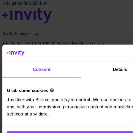
6 de junho de 2026
Ler →
Invity Finance s.r.o.
Kundratka 2359/17a 180 00 Praga 8 República Checa
ID da empresa: 223 69 775
Consent
Details
Invity
Grab some cookies 🍪
Pessoal
Empresas
Just like with Bitcoin, you stay in control. We use cookies to 
Empréstimos
and, with your permission, personalize content and marketing.
Turbo Compra
settings at any time.
Ganhe Bitcoin
Private
Company