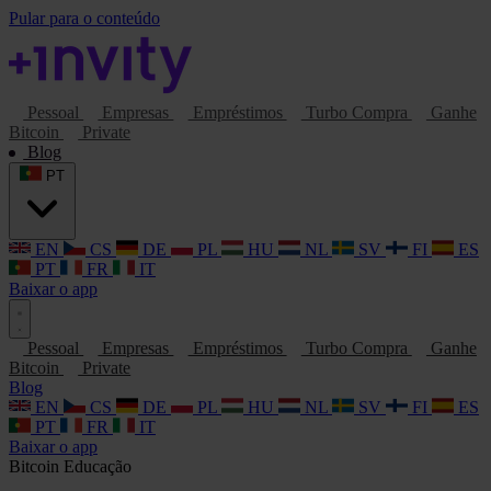
Pular para o conteúdo
Pessoal
Empresas
Empréstimos
Turbo Compra
Ganhe
Bitcoin
Private
Blog
PT
EN
CS
DE
PL
HU
NL
SV
FI
ES
PT
FR
IT
Baixar o app
Pessoal
Empresas
Empréstimos
Turbo Compra
Ganhe
Bitcoin
Private
Blog
EN
CS
DE
PL
HU
NL
SV
FI
ES
PT
FR
IT
Baixar o app
Bitcoin
Educação