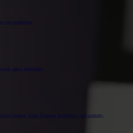
o e no marketing.
ra web, app e impressão.
Auto Compra, Turbo Compra, portefólio e self-custody.