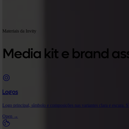
Materiais da Invity
Media kit e brand as
Logos
Logo principal, símbolo e composições nas variantes clara e escura.
Open
→