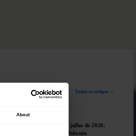
Todos os artigos →
About
MICA
A MiCA e o prazo de 1 de julho de 2026:
o que significa para o seu bitcoin