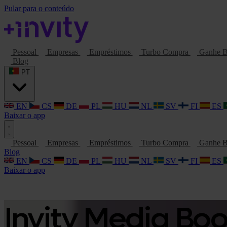
Pular para o conteúdo
Pessoal
Empresas
Empréstimos
Turbo Compra
Ganhe B
Blog
PT
EN
CS
DE
PL
HU
NL
SV
FI
ES
Baixar o app
Pessoal
Empresas
Empréstimos
Turbo Compra
Ganhe B
Blog
EN
CS
DE
PL
HU
NL
SV
FI
ES
Baixar o app
Invity Media Bo