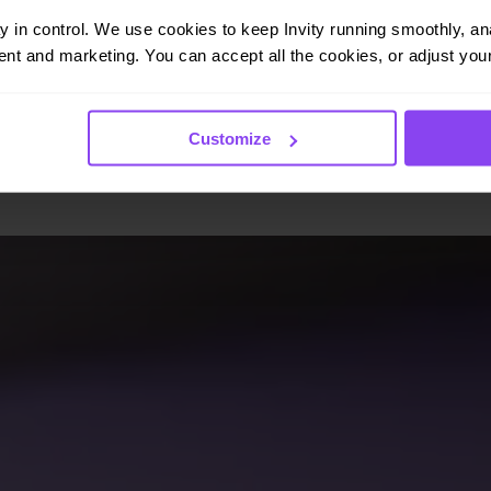
serviços na UE por causa da MiCA, Strategy perde
ay in control. We use cookies to keep Invity running smoothly, anal
brevemente a paridade com os seus bitcoins, e o mercado
nt and marketing. You can accept all the cookies, or adjust your
em baixa explicado.
Ler mais →
Customize
hecimento sobre Bitc
s. Sem hype, sem previsões de preço — apenas frameworks e pensament