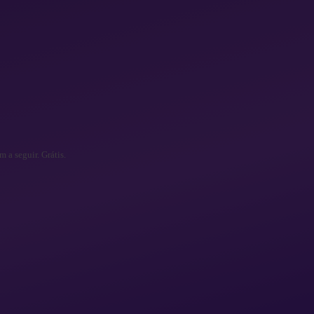
 a seguir. Grátis.
ok
 precisam para escrever sobre a Invity — logos