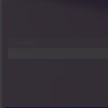
INVITY NEWSLETTER
Direto da Invity
A nossa mensagem regular — o que se passa em Bitcoin, finanças e na Invity.
Ao subscrever, concorda em receber e-mails de marketing e produto da nossa
Email