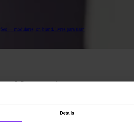
ações — modulares, on-brand, livres para usar.
no blog Invity
Details
NEWSLETTER
Junho | Newsletter
Saídas recorde dos ETFs de Bitcoin, Binance reduz