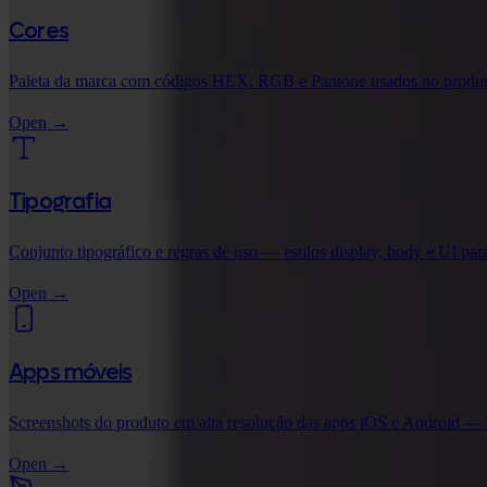
Cores
Paleta da marca com códigos HEX, RGB e Pantone usados no produt
Open
→
Tipografia
Conjunto tipográfico e regras de uso — estilos display, body e UI pa
Open
→
Apps móveis
Screenshots do produto em alta resolução das apps iOS e Android — 
Open
→