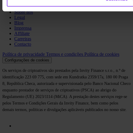
Company
Sobre nós
Legal
Blog
Imprensa
Affiliate
Carreiras
Contacto
Política de privacidade
Termos e condições
Política de cookies
Configurações de cookies
Os serviços de criptoativos são prestados pela Invity Finance s.r.o., n.º de
identificação 223 69 775, com sede em Kundratka 2359/17a, 180 00 Praga
8, República Checa, autorizada e supervisionada pelo Banco Nacional Checo
enquanto prestador de serviços de criptoativos (PSCA) ao abrigo do
Regulamento (UE) 2023/1114 (MiCA). A prestação destes serviços rege-se
pelos Termos e Condições Gerais da Invity Finance, bem como pelos
demais termos, políticas e divulgações aplicáveis publicados no nosso site.