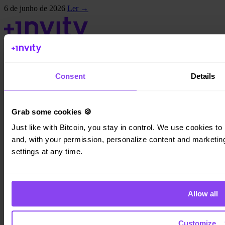
6 de junho de 2026
Ler →
Invity Finance s.r.o.
Consent
Details
Kundratka 2359/17a 180 00 Praga 8 República Checa
ID da empresa: 223 69 775
Grab some cookies 🍪
Just like with Bitcoin, you stay in control. We use cookies to 
and, with your permission, personalize content and marketing.
Invity
settings at any time.
Pessoal
Empresas
Empréstimos
Turbo Compra
Allow all
Ganhe Bitcoin
Private
Customize