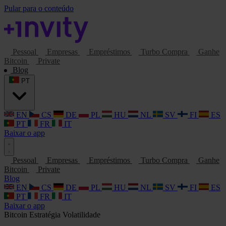
Pular para o conteúdo
Pessoal
Empresas
Empréstimos
Turbo Compra
Ganhe
Bitcoin
Private
Blog
PT
EN
CS
DE
PL
HU
NL
SV
FI
ES
PT
FR
IT
Baixar o app
Pessoal
Empresas
Empréstimos
Turbo Compra
Ganhe
Bitcoin
Private
Blog
EN
CS
DE
PL
HU
NL
SV
FI
ES
PT
FR
IT
Baixar o app
Bitcoin
Estratégia
Volatilidade