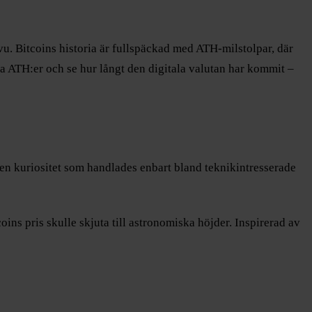
. Bitcoins historia är fullspäckad med ATH-milstolpar, där
ka ATH:er och se hur långt den digitala valutan har kommit –
ten kuriositet som handlades enbart bland teknikintresserade
ins pris skulle skjuta till astronomiska höjder. Inspirerad av