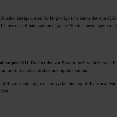
knaden återigen. Men för långvariga fans känns det som déjà vu
. Låt oss resa tillbaka genom några av Bitcoins mest legendaris
ilstolpen
2011. På den tiden var Bitcoin fortfarande bara en li
framtid för den decentraliserade digitala valutan.
nd Bitcoins anhängare och uttryckte den hoppfulla tron att Bitco
rlden.