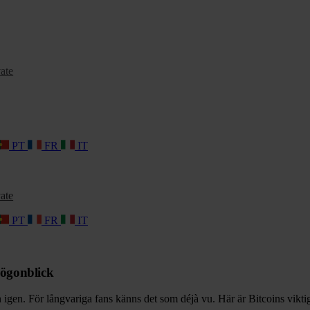
ate
PT
FR
IT
ate
PT
FR
IT
dögonblick
gen. För långvariga fans känns det som déjà vu. Här är Bitcoins vikti