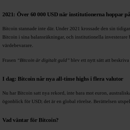
2021: Över 60 000 USD när institutionerna hoppar p
Bitcoin stannade inte där. Under 2021 krossade den sin tidiga
Bitcoin i sina balansräkningar, och institutionella investerare
värdebevarare.
Frasen
“Bitcoin är digitalt guld”
blev ett nytt sätt att beskriv
I dag: Bitcoin når nya all-time highs i flera valutor
Nu har Bitcoin satt nya rekord, inte bara mot euron, australis
ögonblick för USD; det är en global rörelse. Berättelsen utspela
Vad väntar för Bitcoin?