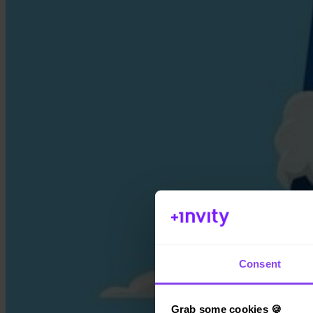
Consent
Grab some cookies 🍪