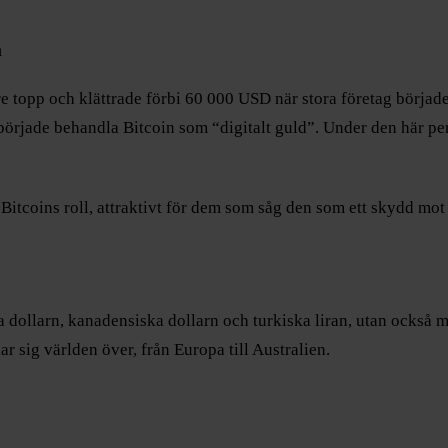
å
re topp och klättrade förbi 60 000 USD när stora företag börjad
 började behandla Bitcoin som “digitalt guld”. Under den här peri
a Bitcoins roll, attraktivt för dem som såg den som ett skydd mot
ka dollarn, kanadensiska dollarn och turkiska liran, utan också 
r sig världen över, från Europa till Australien.