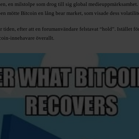
, en milstolpe som drog till sig global medieuppmärksamhet. De
pen mötte Bitcoin en lång bear market, som visade dess volatilit
den, efter att en forumanvändare felstavat “hold”. Istället för
tcoin-innehavare överallt.