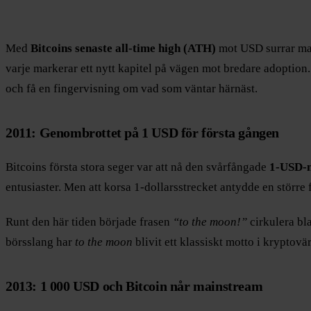
Med
Bitcoins senaste all-time high (ATH)
mot USD surrar mar
varje markerar ett nytt kapitel på vägen mot bredare adoption
och få en fingervisning om vad som väntar härnäst.
2011: Genombrottet på 1 USD för första gången
Bitcoins första stora seger var att nå den svårfångade
1-USD-m
entusiaster. Men att korsa 1-dollarsstrecket antydde en större 
Runt den här tiden började frasen
“to the moon!”
cirkulera bla
börsslang har
to the moon
blivit ett klassiskt motto i kryptovä
2013: 1 000 USD och Bitcoin når mainstream