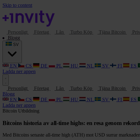
Skip to content
Personligt
Företag
Lån
Turbo Köp
Tjäna Bitcoin
Priv
Blogg
SV
EN
CS
DE
PL
HU
NL
SV
FI
ES
Ladda ner appen
Personligt
Företag
Lån
Turbo Köp
Tjäna Bitcoin
Priv
Blogg
EN
CS
DE
PL
HU
NL
SV
FI
ES
Ladda ner appen
Bitcoin
Utbildning
Bitcoins historia av all-time highs: en resa genom rekor
Med Bitcoins senaste all-time high (ATH) mot USD surrar marknaden i