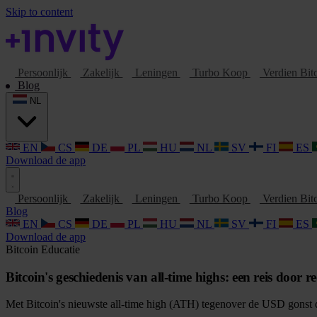
Skip to content
Persoonlijk
Zakelijk
Leningen
Turbo Koop
Verdien Bit
Blog
NL
EN
CS
DE
PL
HU
NL
SV
FI
ES
Download de app
Persoonlijk
Zakelijk
Leningen
Turbo Koop
Verdien Bit
Blog
EN
CS
DE
PL
HU
NL
SV
FI
ES
Download de app
Bitcoin
Educatie
Bitcoin's geschiedenis van all-time highs: een reis doo
Met Bitcoin's nieuwste all-time high (ATH) tegenover de USD gonst de