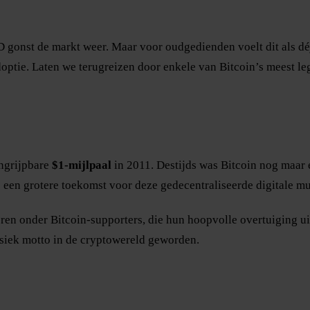
gonst de markt weer. Maar voor oudgedienden voelt dit als déjà
ptie. Laten we terugreizen door enkele van Bitcoin’s meest leg
ongrijpbare
$1-mijlpaal
in 2011. Destijds was Bitcoin nog maar e
 een grotere toekomst voor deze gedecentraliseerde digitale mu
eren onder Bitcoin-supporters, die hun hoopvolle overtuiging ui
siek motto in de cryptowereld geworden.