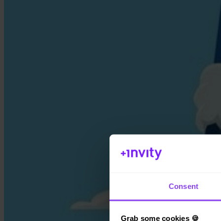
Consent
Grab some cookies 🍪