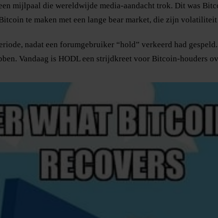
een mijlpaal die wereldwijde media-aandacht trok. Dit was Bitco
itcoin te maken met een lange bear market, die zijn volatilitei
iode, nadat een forumgebruiker “hold” verkeerd had gespeld. 
bben. Vandaag is HODL een strijdkreet voor Bitcoin-houders ov