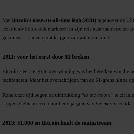
Met
Bitcoin’s nieuwste all-time high (ATH)
tegenover de USD 
een nieuw hoofdstuk markeren in zijn reis naar mainstream-ado
gekomen — en een hint krijgen van wat erna komt.
2011: voor het eerst door $1 breken
Bitcoin’s eerste grote overwinning was het bereiken van die 
techfanaten. Maar het overschrijden van de $1-grens hintte op
Rond deze tijd begon de uitdrukking
“to the moon!”
te circul
stijgen. Geïnspireerd door beursjargon is
to the moon
een klas
2013: $1.000 en Bitcoin haalt de mainstream