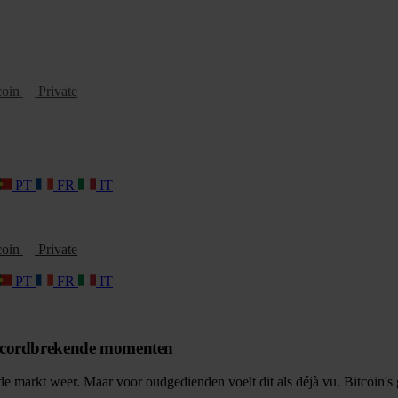
coin
Private
PT
FR
IT
coin
Private
PT
FR
IT
r recordbrekende momenten
 markt weer. Maar voor oudgedienden voelt dit als déjà vu. Bitcoin's 