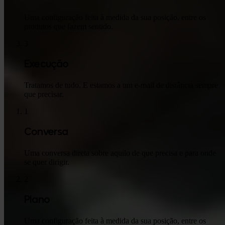
Uma configuração feita à medida da sua posição, entre os
produtos que fazem sentido.
3
Execução
Tratamos de tudo. E estamos a um e-mail de distância sempre
que precisar.
1
Conversa
Uma conversa direta sobre aquilo de que precisa e para onde
se quer dirigir.
2
Plano
Uma configuração feita à medida da sua posição, entre os