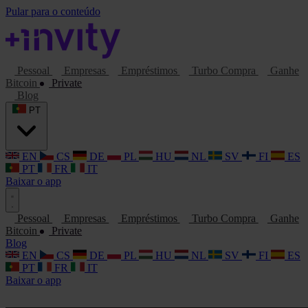
Pular para o conteúdo
Pessoal
Empresas
Empréstimos
Turbo Compra
Ganhe
Bitcoin
Private
Blog
PT
EN
CS
DE
PL
HU
NL
SV
FI
ES
PT
FR
IT
Baixar o app
Pessoal
Empresas
Empréstimos
Turbo Compra
Ganhe
Bitcoin
Private
Blog
EN
CS
DE
PL
HU
NL
SV
FI
ES
PT
FR
IT
Baixar o app