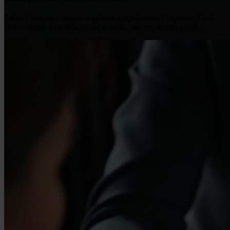
Turbo Compra, compras regulares, empréstimos Corporate, Cash
Out — feitos à medida da sua posição, não em limites padrão.