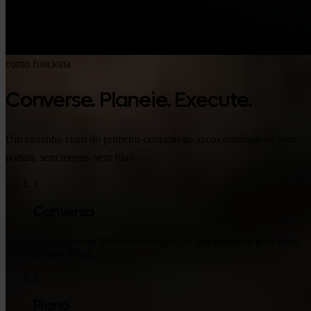
como funciona
Converse. Planeie. Execute.
Um caminho claro do primeiro contacto ao apoio contínuo — sem
portais, sem menus, sem filas.
1
Conversa
Uma conversa direta sobre aquilo de que precisa e para onde
se quer dirigir.
2
Plano