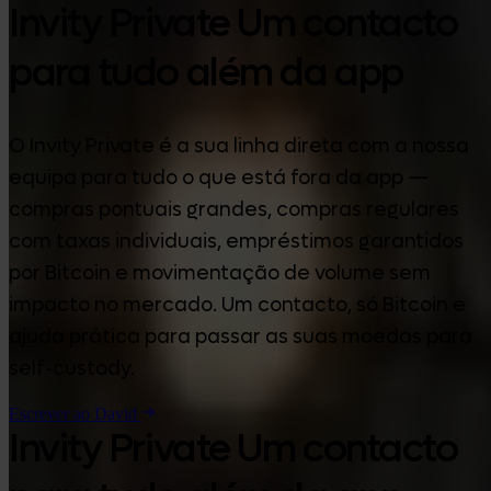
Invity Private Um contacto
para tudo além da app
O Invity Private é a sua linha direta com a nossa
equipa para tudo o que está fora da app —
compras pontuais grandes, compras regulares
com taxas individuais, empréstimos garantidos
por Bitcoin e movimentação de volume sem
impacto no mercado. Um contacto, só Bitcoin e
ajuda prática para passar as suas moedas para
self-custody.
Escrever ao David
Invity Private Um contacto