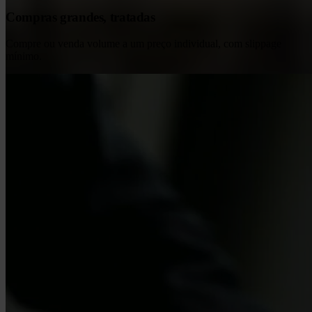
Compras grandes, tratadas
Compre ou venda volume a um preço individual, com slippage
mínimo.