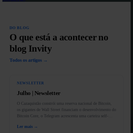
DO BLOG
O que está a acontecer no
blog Invity
Todos os artigos →
NEWSLETTER
Julho | Newsletter
O Cazaquistão constrói uma reserva nacional de Bitcoin,
os gigantes de Wall Street financiam o desenvolvimento do
Bitcoin Core, o Telegram acrescenta uma carteira self-
custody, chega o BankID à aplicação e o ouro proibido nos
Ler mais →
EUA.