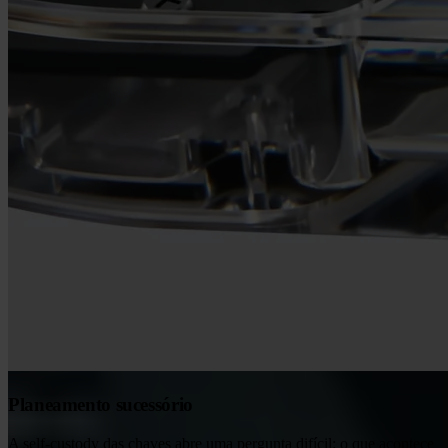
Planeamento sucessório
A self-custody das chaves abre uma pergunta difícil: o que acontece