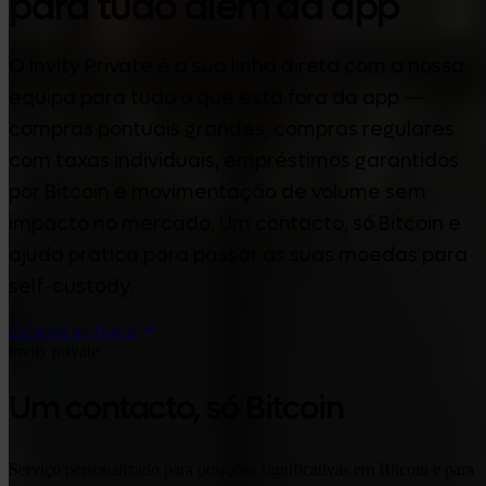
para tudo além da app
O Invity Private é a sua linha direta com a nossa
equipa para tudo o que está fora da app —
compras pontuais grandes, compras regulares
com taxas individuais, empréstimos garantidos
por Bitcoin e movimentação de volume sem
impacto no mercado. Um contacto, só Bitcoin e
ajuda prática para passar as suas moedas para
self-custody.
Escrever ao David
invity private
Um contacto, só Bitcoin
Serviço personalizado para posições significativas em Bitcoin e para