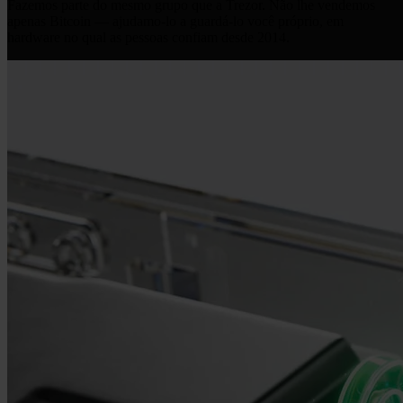
Fazemos parte do mesmo grupo que a Trezor. Não lhe vendemos
apenas Bitcoin — ajudamo-lo a guardá-lo você próprio, em
hardware no qual as pessoas confiam desde 2014.