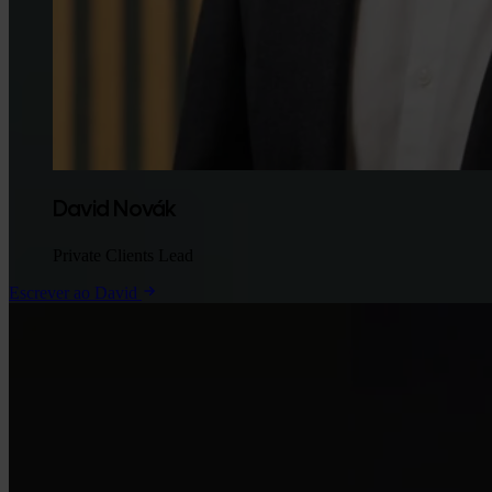
David Novák
Private Clients Lead
Escrever ao David