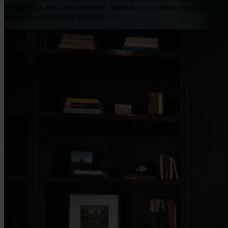
às chaves se algo lhe acontecer? Ajudamo-lo a montar um plano
para que o seu Bitcoin lhe sobreviva.