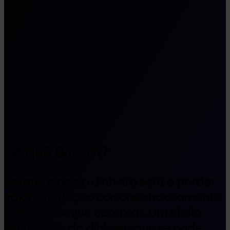
Porquê Bitcoin?
Porque o nosso dinheiro está a perder
valor. A inflação corrói silenciosamente
o que consegue comprar. Um efeito
secundário do dinheiro que se pode