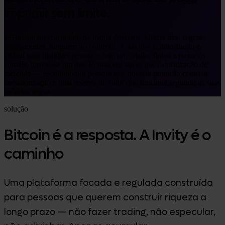
imprimir sem limite.
O Bitcoin foi construído de forma diferente. Oferta fixa, regras
transparentes, ninguém no controlo. A sua blockchain aberta é
visível para qualquer pessoa, e sem um criador único a puxar os
cordéis, tornou-se um dos 10 maiores ativos por capitalização de
mercado — escolhido por pessoas que querem proteção contra a
desvalorização e uma reserva de valor que funciona segundo as suas
próprias regras.
solução
Bitcoin é a resposta. A Invity é o
caminho
Uma plataforma focada e regulada construída
para pessoas que querem construir riqueza a
longo prazo — não fazer trading, não especular,