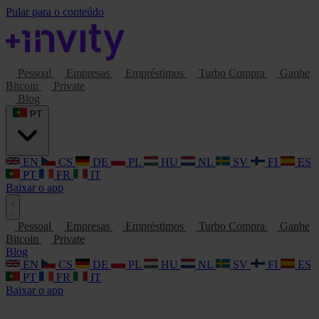
Pular para o conteúdo
Pessoal
Empresas
Empréstimos
Turbo Compra
Ganhe
Bitcoin
Private
Blog
PT
EN
CS
DE
PL
HU
NL
SV
FI
ES
PT
FR
IT
Baixar o app
Pessoal
Empresas
Empréstimos
Turbo Compra
Ganhe
Bitcoin
Private
Blog
EN
CS
DE
PL
HU
NL
SV
FI
ES
PT
FR
IT
Baixar o app