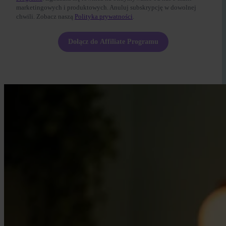
marketingowych i produktowych. Anuluj subskrypcję w dowolnej
chwili. Zobacz naszą
Polityka prywatności
.
Dołącz do Affiliate Programu