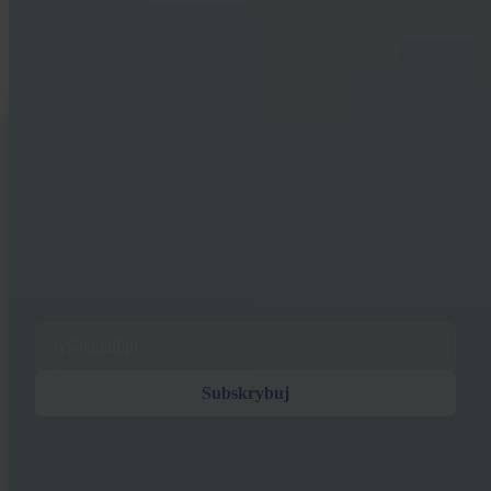
Materiały dla początkujących i długoletnich stackerów. Bez hype'u,
bez prognoz cen — tylko ramy i jasne myślenie.
INVITY NEWSLETTER
Prosto od Invity
Nasza regularna wiadomość — co się dzieje w Bitcoinie, finansach i w
Invity.
Subskrybując zgadzasz się na otrzymywanie od nas e-maili
marketingowych i produktowych. Anuluj subskrypcję w dowolnej
chwili. Zobacz naszą
Polityka prywatności
.
Email
Subskrybuj