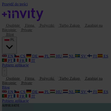
Przejdź do treści
Osobiste
Firma
Pożyczki
Turbo Zakup
Zarabiaj na
Bitcoinie
Private
Blog
PL
EN
CS
DE
PL
HU
NL
SV
FI
ES
PT
FR
IT
Pobierz aplikację
Osobiste
Firma
Pożyczki
Turbo Zakup
Zarabiaj na
Bitcoinie
Private
Blog
EN
CS
DE
PL
HU
NL
SV
FI
ES
PT
FR
IT
Pobierz aplikację
AFFILIATE