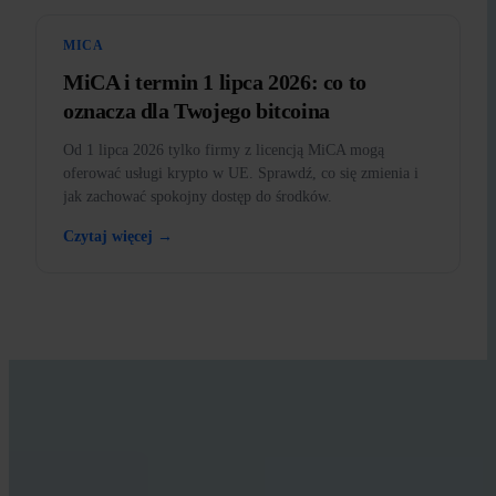
MICA
MiCA i termin 1 lipca 2026: co to
oznacza dla Twojego bitcoina
Od 1 lipca 2026 tylko firmy z licencją MiCA mogą
oferować usługi krypto w UE. Sprawdź, co się zmienia i
jak zachować spokojny dostęp do środków.
Czytaj więcej →
UCZ SIĘ Z INVITY
Podnieś swoją wiedzę o Bitcoinie