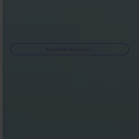
Odwiedzając Academy zgadzasz się na otrzymywanie od nas e-maili
marketingowych i produktowych. Anuluj subskrypcję w dowolnej
chwili. Zobacz naszą
Polityka prywatności
.
Email
Przejdź do Academy
Najczęściej zadawane pytania
FAQ
Czy Invity ma licencję i jest regulowane?