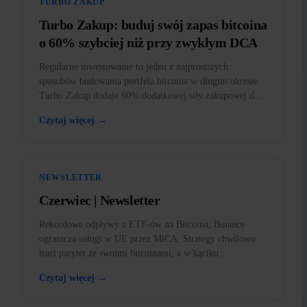
TURBO ZAKUP
Turbo Zakup: buduj swój zapas bitcoina
o 60% szybciej niż przy zwykłym DCA
Regularne inwestowanie to jeden z najprostszych
sposobów budowania portfela bitcoina w długim okresie.
Turbo Zakup dodaje 60% dodatkowej siły zakupowej do
każdego zakupu.
Czytaj więcej →
NEWSLETTER
Czerwiec | Newsletter
Rekordowe odpływy z ETF-ów na Bitcoina, Binance
ogranicza usługi w UE przez MiCA, Strategy chwilowo
traci parytet ze swoimi bitcoinami, a w kąciku
edukacyjnym rynek niedźwiedzia.
Czytaj więcej →