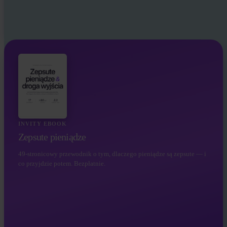
INVITY EBOOK
Zepsute pieniądze
49-stronicowy przewodnik o tym, dlaczego pieniądze są zepsute — i
co przyjdzie potem. Bezpłatnie.