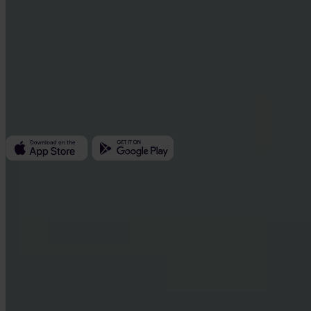
Invity Finance s.r.o.
Kundratka 2359/17a 180 00 Praga 8 Czechy
ID firmy: 223 69 775
Invity
Osobiste
Firmowe
Pożyczki
Turbo Zakup
Zarabiaj Bitcoin
Private
Company