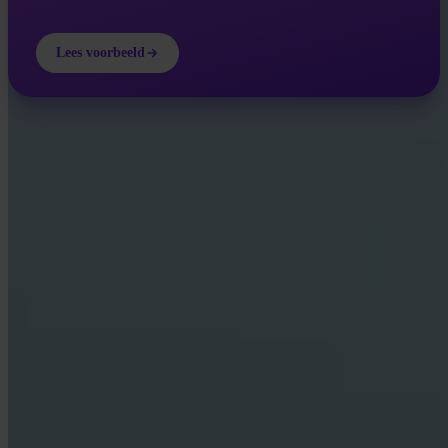
Lees voorbeeld
INVITY ACADEMY
Word slimmer over Bitcoin
Korte lessen, quizzen en praktische frameworks direct in de app.
Door Academy te bezoeken ga je akkoord met het ontvangen van
marketing- en product-e-mails van ons. Op elk moment afmelden. Zie
ons
Privacybeleid
.