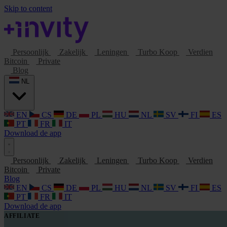
Skip to content
Persoonlijk
Zakelijk
Leningen
Turbo Koop
Verdien
Bitcoin
Private
Blog
NL
EN
CS
DE
PL
HU
NL
SV
FI
ES
PT
FR
IT
Download de app
Persoonlijk
Zakelijk
Leningen
Turbo Koop
Verdien
Bitcoin
Private
Blog
EN
CS
DE
PL
HU
NL
SV
FI
ES
PT
FR
IT
Download de app
AFFILIATE