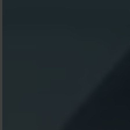
Welke fees rekent Invity?