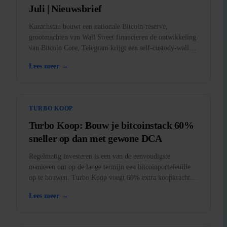
Juli | Nieuwsbrief
Kazachstan bouwt een nationale Bitcoin-reserve,
grootmachten van Wall Street financieren de ontwikkeling
van Bitcoin Core, Telegram krijgt een self-custody-wallet,
BankID komt in de app, en goud verboden in de VS.
Lees meer →
TURBO KOOP
Turbo Koop: Bouw je bitcoinstack 60%
sneller op dan met gewone DCA
Regelmatig investeren is een van de eenvoudigste
manieren om op de lange termijn een bitcoinportefeuille
op te bouwen. Turbo Koop voegt 60% extra koopkracht
toe aan elke aankoop.
Lees meer →