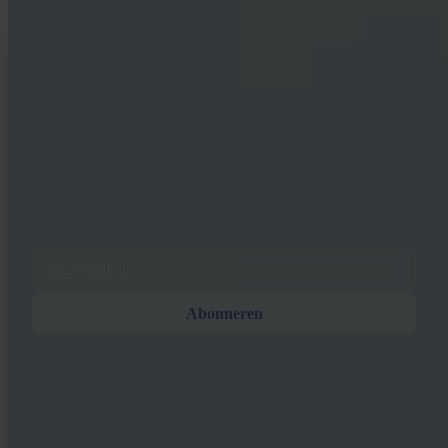
INVITY NEWSLETTER
Rechtstreeks van Invity
Onze regelmatige update — wat er speelt in Bitcoin, financiën en bij
Invity.
Door je te abonneren ga je akkoord met het ontvangen van marketing-
en product-e-mails van ons. Op elk moment afmelden. Zie ons
Privacybeleid
.
Email
Abonneren