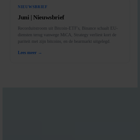
NIEUWSBRIEF
Juni | Nieuwsbrief
Recorduitstroom uit Bitcoin-ETF's, Binance schaalt EU-
diensten terug vanwege MiCA, Strategy verliest kort de
pariteit met zijn bitcoins, en de bearmarkt uitgelegd.
Lees meer →
LEER MET INVITY
Vergroot je Bitcoin-kennis
Materiaal voor zowel eerste kopers als ervaren stackers. Geen hype,
geen koersvoorspellingen — kaders en helder denken.