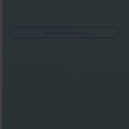
Email
Bezoek Academy
Veelgestelde vragen
FAQ
Is Invity gelicentieerd en gereguleerd?