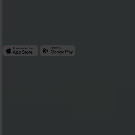
Invity Finance s.r.o.
Kundratka 2359/17a 180 00 Praag 8 Tsjechië
Bedrijfs-ID: 223 69 775
Invity
Persoonlijk
Zakelijk
Leningen
Turbo Koop
Verdien Bitcoin
Private
Company
Over ons
Juridisch