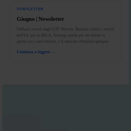
NEWSLETTER
Giugno | Newsletter
Deflussi record dagli ETF Bitcoin, Binance riduce i servizi
nell'UE per la MiCA, Strategy perde per un attimo la
parità con i suoi bitcoin, e il mercato ribassista spiegato.
Continua a leggere →
IMPARA CON INVITY
Migliora la tua conoscenza di
Bitcoin