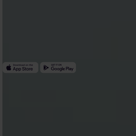
Invity Finance s.r.o.
Kundratka 2359/17a 180 00 Praga 8 Repubblica Ceca
ID azienda: 223 69 775
Invity
Personale
Aziende
Prestiti
Turbo Acquisto
Guadagna Bitcoin
Private
Company