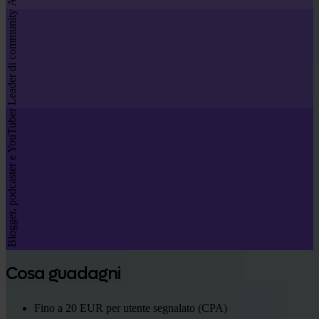
Leader di community
Blogger, podcaster e YouTuber
Cosa guadagni
Fino a 20 EUR per utente segnalato (CPA)