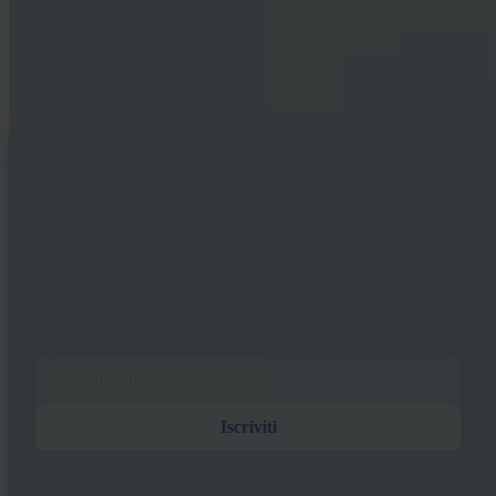
Risorse sia per chi compra per la prima volta sia per chi accumula da
tempo. Niente hype, niente previsioni di prezzo — solo modelli e
ragionamento chiaro.
INVITY NEWSLETTER
Direttamente da Invity
Il nostro messaggio regolare — cosa succede in Bitcoin, finanza e in
Invity.
Iscrivendoti accetti di ricevere le nostre e-mail di marketing e di
prodotto. Cancella iscrizione in qualsiasi momento. Consulta la nostra
Informativa sulla privacy
.
Email
Iscriviti