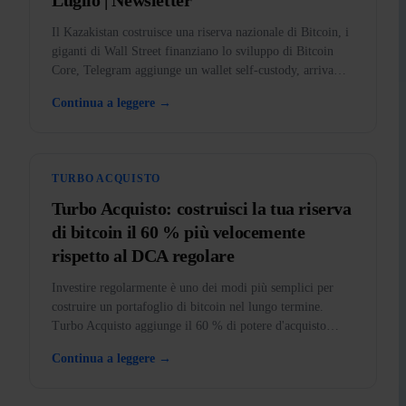
Luglio | Newsletter
Il Kazakistan costruisce una riserva nazionale di Bitcoin, i
giganti di Wall Street finanziano lo sviluppo di Bitcoin
Core, Telegram aggiunge un wallet self-custody, arriva
BankID nell'app e l'oro messo fuori legge negli USA.
Continua a leggere →
TURBO ACQUISTO
Turbo Acquisto: costruisci la tua riserva
di bitcoin il 60 % più velocemente
rispetto al DCA regolare
Investire regolarmente è uno dei modi più semplici per
costruire un portafoglio di bitcoin nel lungo termine.
Turbo Acquisto aggiunge il 60 % di potere d'acquisto
extra a ogni acquisto.
Continua a leggere →