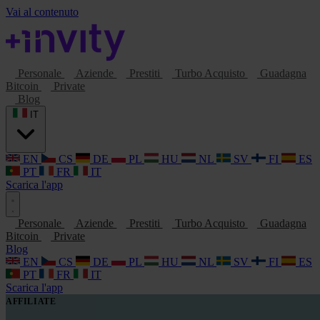
Vai al contenuto
Personale
Aziende
Prestiti
Turbo Acquisto
Guadagna
Bitcoin
Private
Blog
IT
EN
CS
DE
PL
HU
NL
SV
FI
ES
PT
FR
IT
Scarica l'app
Personale
Aziende
Prestiti
Turbo Acquisto
Guadagna
Bitcoin
Private
Blog
EN
CS
DE
PL
HU
NL
SV
FI
ES
PT
FR
IT
Scarica l'app
AFFILIATE