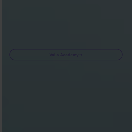
Visitando Academy accetti di ricevere le nostre e-mail di marketing e
di prodotto. Cancella iscrizione in qualsiasi momento. Consulta la
nostra
Informativa sulla privacy
.
Email
Vai a Academy
Domande frequenti
FAQ
Invity è autorizzato e regolamentato?