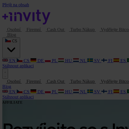
Přejít na obsah
Osobní
Firemní
Cash Out
Turbo Nákup
Vydělejte Bitc
Blog
CS
EN
CS
DE
PL
HU
NL
SV
FI
ES
Stáhnout aplikaci
Osobní
Firemní
Cash Out
Turbo Nákup
Vydělejte Bitc
Blog
EN
CS
DE
PL
HU
NL
SV
FI
ES
Stáhnout aplikaci
AFFILIATE