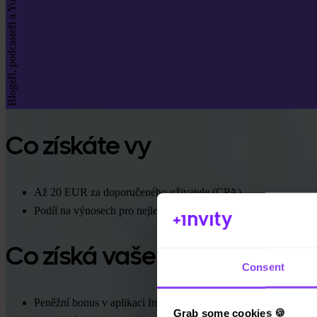
Blogeři, podcasteři a YouTubeři
Co získáte vy
Až 20 EUR za doporučeného uživatele (CPA)
Podíl na výnosech pro nejlepší partnery
Co získá vaše publikum
Consent
Peněžní bonus v aplikaci Invity po první transakci
Grab some cookies 🍪