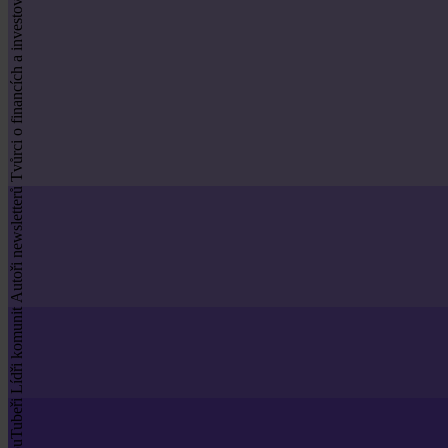
Tvůrci o financích a investování
Autoři newsletterů
Lídři komunit