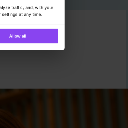
yze traffic, and, with your 
 settings at any time.
Allow all
hlasíte se
sady