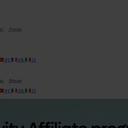
oin
Private
PT
FR
IT
oin
Private
PT
FR
IT