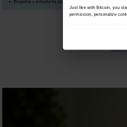
Bezpečná a jednoduchá platforma s povolením České národní
Just like with Bitcoin, you st
permission, personalize conte
Jméno ne
Odesláním
zasíláním
ochrany o