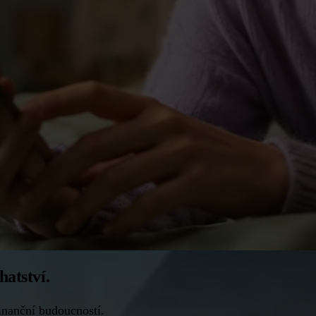
hatství.
finanční budoucností.