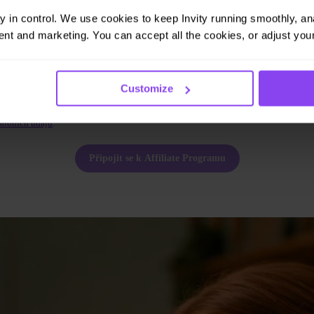
 banky podle MiCA
ay in control. We use cookies to keep Invity running smoothly, anal
nt and marketing. You can accept all the cookies, or adjust your
bo název firmy
E-mailová adresa
Customize
 formuláře potvrzujete svůj souhlas s
podmínkami Affiliate Programu
. Zároveň sou
 marketingových a produktových e-mailů. Odhlásit se můžete kdykoli. Viz naše
Zá
sobních údajů
.
Připojit se k Affiliate Programu