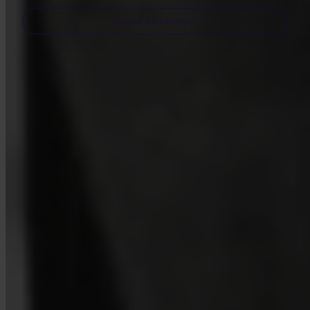
Visitar Academy
Preguntas frecuentes
FAQ
¿Está Invity autorizado y regulado?