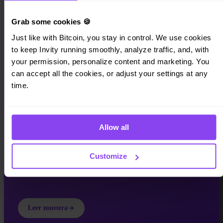
Grab some cookies 🍪
Just like with Bitcoin, you stay in control. We use cookies 
to keep Invity running smoothly, analyze traffic, and, with 
INVITY EBOOK
your permission, personalize content and marketing. You 
Dinero roto
can accept all the cookies, or adjust your settings at any 
time.
Una guía de 52 páginas sobre por qué el dinero está roto — y qué
viene después. Gratis.
Allow all
Customize
Leer muestra