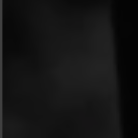
Contacto
Política de privacidad
Términos y condiciones
Política de cookies
Configuración de cookies
Los servicios sobre criptoactivos son prestados por Invity Finance s.r.o.,
número de identificación 223 69 775, con domicilio social en Kundratka
2359/17a, 180 00 Praga 8, República Checa, autorizada y supervisada por el
Banco Nacional Checo como proveedor de servicios de criptoactivos
(CASP) en virtud del Reglamento (UE) 2023/1114 (MiCA). La prestación
de estos servicios se rige por los Términos y Condiciones Generales de
Invity Finance y por los demás términos, políticas e información aplicables
publicados en nuestro sitio web.
© 2026 Invity Finance s.r.o. Todos los derechos reservados.