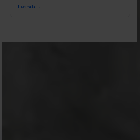
Leer más →
APRENDE CON INVITY
Mejora tu conocimiento sobre
Bitcoin
Recursos para compradores primerizos y stackers de larga
trayectoria. Sin hype, sin predicciones de precio — solo marcos de
referencia y pensamiento claro.