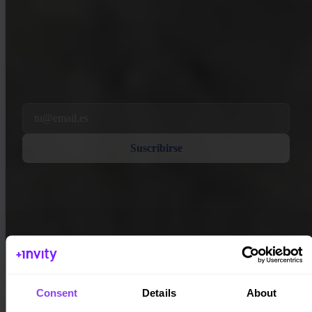
INVITY NEWSLETTER
Directo de Invity
Nuestro mensaje regular — qué pasa en Bitcoin, finanzas y en Invity.
Al suscribirte, aceptas recibir correos electrónicos de marketing y
producto de nuestra parte. Cancela cuando quieras. Consulta nuestra
Política de privacidad
.
Email
Suscribirse
Consent
Details
About