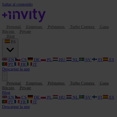
Saltar al contenido
Personal
Empresas
Préstamos
Turbo Compra
Gana
Bitcoin
Private
Blog
ES
EN
CS
DE
PL
HU
NL
SV
FI
ES
PT
FR
IT
Descargar la app
Personal
Empresas
Préstamos
Turbo Compra
Gana
Bitcoin
Private
Blog
EN
CS
DE
PL
HU
NL
SV
FI
ES
PT
FR
IT
Descargar la app