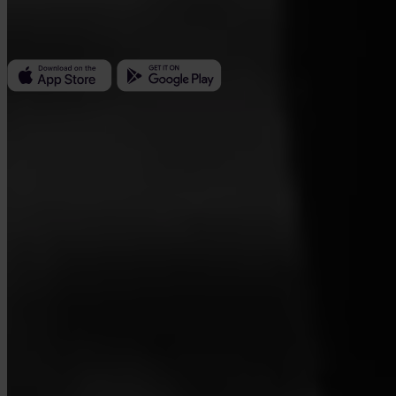
Kundratka 2359/17a 180 00 Praga 8 República Checa
ID de empresa: 223 69 775
Invity
Personal
Empresas
Préstamos
Turbo Compra
Gana Bitcoin
Private
Company
Sobre nosotros
Legal
Blog
Prensa
Affiliate
Carreras