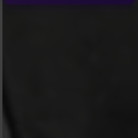
INVITY ACADEMY
Aprende más sobre Bitcoin
Lecciones breves, cuestionarios y marcos prácticos dentro de la
app.
Al visitar Academy, aceptas recibir correos electrónicos de marketing y
producto de nuestra parte. Cancela cuando quieras. Consulta nuestra
Política de privacidad
.
Email