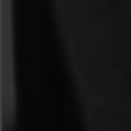
Sí. Invity Finance s.r.o. opera bajo licencia financiera de la UE con
pleno cumplimiento de MiCA. Tu actividad está protegida por las
mismas normas que cualquier servicio financiero regulado en la
Unión Europea.
¿En qué se diferencia Invity de un exchange?