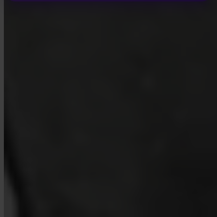
INVITY ACADEMY
Aprenda mais sobre Bitcoin
Lições curtas, quizzes e frameworks práticos dentro do app.
Ao visitar a Academy, concorda em receber e-mails de marketing e
produto da nossa parte. Cancele a qualquer momento. Consulte a nossa
Política de privacidade
.
Email