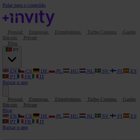
Pular para o conteúdo
Pessoal
Empresas
Empréstimos
Turbo Compra
Ganhe
Bitcoin
Private
Blog
PT
EN
CS
DE
PL
HU
NL
SV
FI
ES
PT
FR
IT
Baixar o app
Pessoal
Empresas
Empréstimos
Turbo Compra
Ganhe
Bitcoin
Private
Blog
EN
CS
DE
PL
HU
NL
SV
FI
ES
PT
FR
IT
Baixar o app