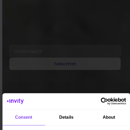
INVITY NEWSLETTER
Direto da Invity
A nossa mensagem regular — o que se passa em Bitcoin, finanças e na
Invity.
Ao subscrever, concorda em receber e-mails de marketing e produto da
nossa parte. Cancele a qualquer momento. Consulte a nossa
Política de
privacidade
.
Email
Subscrever
Consent
Details
About