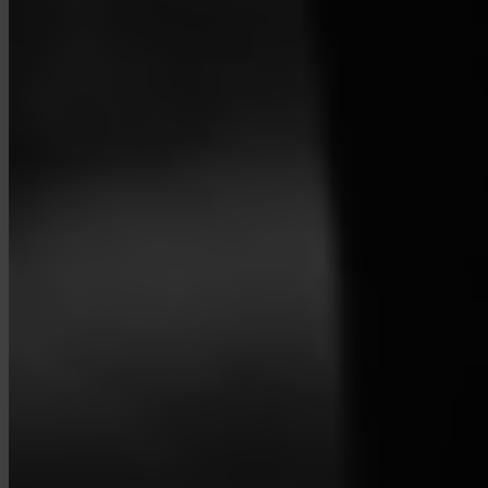
Invity Finance s.r.o.
Kundratka 2359/17a 180 00 Praga 8 República Checa