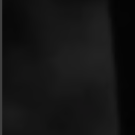
Política de privacidade
Termos e condições
Política de cookies
Configurações de cookies
Os serviços de criptoativos são prestados pela Invity Finance s.r.o., n.º de
identificação 223 69 775, com sede em Kundratka 2359/17a, 180 00 Praga
8, República Checa, autorizada e supervisionada pelo Banco Nacional Checo
enquanto prestador de serviços de criptoativos (PSCA) ao abrigo do
Regulamento (UE) 2023/1114 (MiCA). A prestação destes serviços rege-se
pelos Termos e Condições Gerais da Invity Finance, bem como pelos
demais termos, políticas e divulgações aplicáveis publicados no nosso site.
© 2026 Invity Finance s.r.o. Todos os direitos reservados.