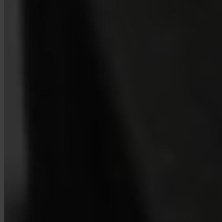
Sim. A Invity Finance s.r.o. opera sob licença financeira da UE com
total conformidade com MiCA. A sua atividade é protegida pelas
mesmas regras que qualquer serviço financeiro regulado na União
Europeia.
Em que se diferencia a Invity de uma exchange?