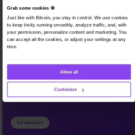
Grab some cookies 🍪
Just like with Bitcoin, you stay in control. We use cookies 
to keep Invity running smoothly, analyze traffic, and, with 
your permission, personalize content and marketing. You 
INVITY EBOOK
Dinheiro Quebrado
can accept all the cookies, or adjust your settings at any 
time.
Um guia de 51 páginas sobre por que o dinheiro está quebrado — e o
que vem a seguir. Grátis.
Allow all
Customize
Ler amostra