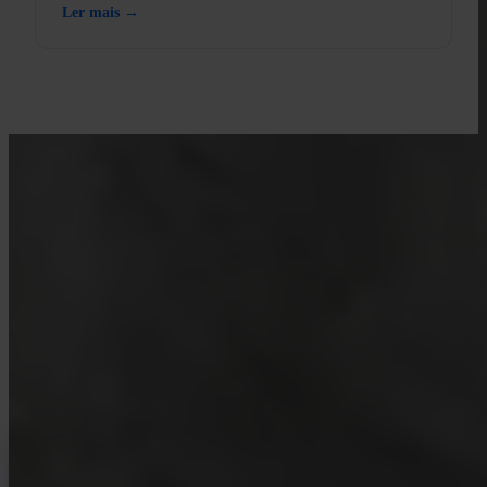
Ler mais →
APRENDA COM A INVITY
Aprofunde o seu conhecimento
sobre Bitcoin
Recursos para compradores de primeira viagem e stackers
experientes. Sem hype, sem previsões de preço — apenas
frameworks e pensamento claro.