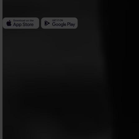
ID da empresa: 223 69 775
Invity
Pessoal
Empresas
Empréstimos
Turbo Compra
Ganhe Bitcoin
Private
Company
Sobre nós
Legal
Blog
Imprensa
Affiliate
Carreiras
Contacto