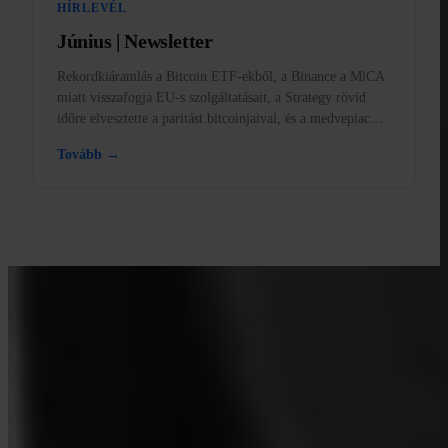
HÍRLEVÉL
Június | Newsletter
Rekordkiáramlás a Bitcoin ETF-ekből, a Binance a MiCA
miatt visszafogja EU-s szolgáltatásait, a Strategy rövid
időre elvesztette a paritást bitcoinjaival, és a medvepiac
magyarázata.
Tovább →
TANULJ AZ INVITYVEL
Fejleszd a Bitcoin-tudásodat
Forrásanyagok első vásárlóknak és régóta halmozóknak egyaránt.
Nincs hype, nincsenek árjóslatok — keretek és tiszta gondolkodás.