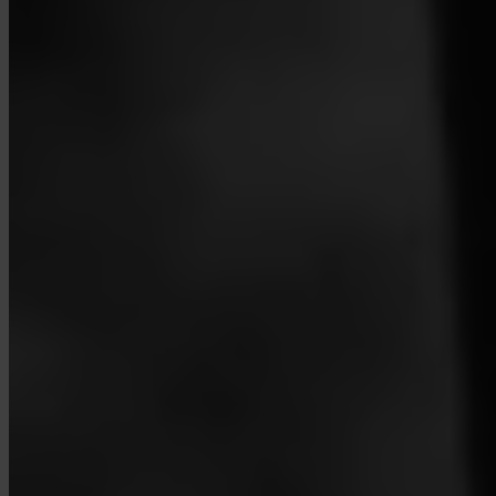
Hogyan zárhatom be a fiókomat?