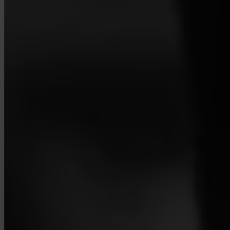
Hogyan léphetek kapcsolatba a supporttal?