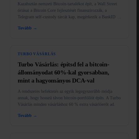
Kazahsztán nemzeti Bitcoin-tartalékot épít, a Wall Street
óriásai a Bitcoin Core fejlesztését finanszírozzák, a
Telegram self-custody tárcát kap, megérkezik a BankID az
appba, és az aranyat betiltották az USA-ban.
Tovább →
TURBO VÁSÁRLÁS
Turbo Vásárlás: építsd fel a bitcoin-
állományodat 60%-kal gyorsabban,
mint a hagyományos DCA-val
A rendszeres befektetés az egyik legegyszerűbb módja
annak, hogy hosszú távon bitcoin-portfóliót építs. A Turbo
Vásárlás minden vásárláshoz 60 % extra vásárlóerőt ad.
Tovább →