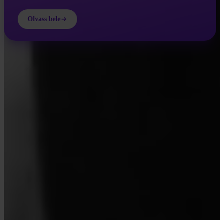
Olvass bele
INVITY ACADEMY
Tudj meg többet a Bitcoinról
Rövid leckék, kvízek és gyakorlati keretek közvetlenül az
alkalmazásban.
Az Academy meglátogatásával elfogadod, hogy marketing- és
termékhíreket küldjünk neked e-mailben. Bármikor leiratkozhatsz.
Lásd
Adatvédelmi nyilatkozat
.