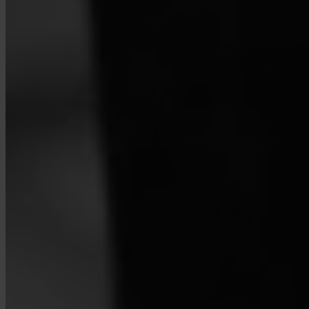
Igen. Az Invity Finance s.r.o. EU-s pénzügyi engedély alatt
működik, teljes MiCA-megfeleléssel. A tevékenységedet ugyanazok
a szabályok védik, mint bármely szabályozott pénzügyi szolgáltatást
az Európai Unióban.
Miben különbözik az Invity egy tőzsdétől?