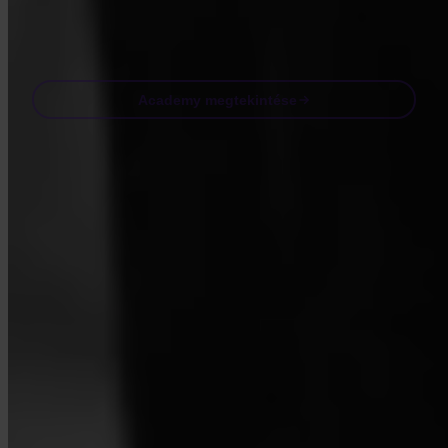
Email
Academy megtekintése
Gyakran ismételt kérdések
GYIK
Az Invity engedélyezett és szabályozott?