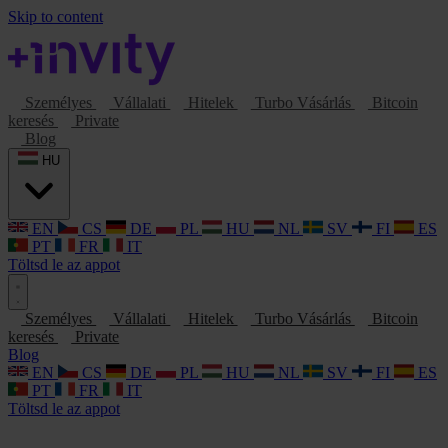
Skip to content
Személyes
Vállalati
Hitelek
Turbo Vásárlás
Bitcoin
keresés
Private
Blog
HU
EN
CS
DE
PL
HU
NL
SV
FI
ES
PT
FR
IT
Töltsd le az appot
Személyes
Vállalati
Hitelek
Turbo Vásárlás
Bitcoin
keresés
Private
Blog
EN
CS
DE
PL
HU
NL
SV
FI
ES
PT
FR
IT
Töltsd le az appot