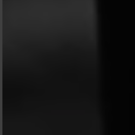
Használhatják cégek az Invityt?