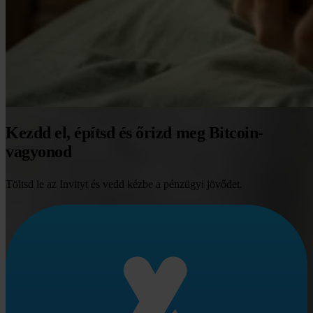
Kezdd el, építsd és őrizd meg Bitcoin-
vagyonod
Töltsd le az Invityt és vedd kézbe a pénzügyi jövődet.