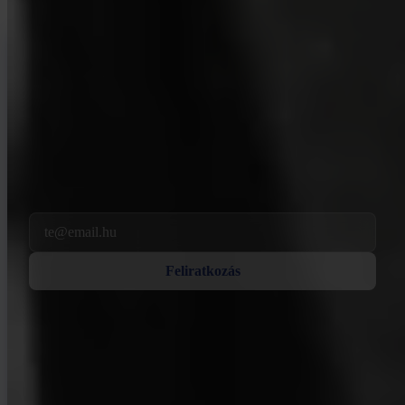
INVITY NEWSLETTER
Egyenesen az Invitytól
Rendszeres üzenetünk — mi történik a Bitcoin, a pénzügyek és az
Invity világában.
A feliratkozással elfogadod, hogy marketing- és termékhíreket
küldjünk neked e-mailben. Bármikor leiratkozhatsz. Lásd
Adatvédelmi
nyilatkozat
.
Email
Feliratkozás