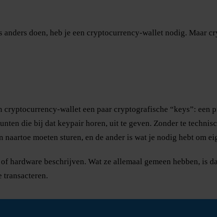
ets anders doen, heb je een cryptocurrency-wallet nodig. Maar 
en cryptocurrency-wallet een paar cryptografische “keys”: een p
munten die bij dat keypair horen, uit te geven. Zonder te techn
n naartoe moeten sturen, en de ander is wat je nodig hebt om ei
 of hardware beschrijven. Wat ze allemaal gemeen hebben, is da
e transacteren.