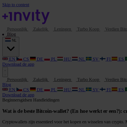
Skip to content
Persoonlijk
Zakelijk
Leningen
Turbo Koop
Verdien Bit
Blog
NL
EN
CS
DE
PL
HU
NL
SV
FI
ES
Download de app
Persoonlijk
Zakelijk
Leningen
Turbo Koop
Verdien Bit
Blog
EN
CS
DE
PL
HU
NL
SV
FI
ES
Download de app
Beginnersgidsen
Handleidingen
Wat is de beste Bitcoin-wallet? (En hoe werkt er een?): c
Cryptowallets zijn essentieel voor het kopen en wisselen van crypto. 