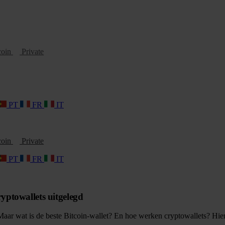
coin
Private
PT
FR
IT
coin
Private
PT
FR
IT
ryptowallets uitgelegd
Maar wat is de beste Bitcoin-wallet? En hoe werken cryptowallets? Hier