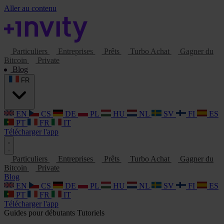
Aller au contenu
Particuliers
Entreprises
Prêts
Turbo Achat
Gagner du
Bitcoin
Private
Blog
FR
EN
CS
DE
PL
HU
NL
SV
FI
ES
PT
FR
IT
Télécharger l'app
Particuliers
Entreprises
Prêts
Turbo Achat
Gagner du
Bitcoin
Private
Blog
EN
CS
DE
PL
HU
NL
SV
FI
ES
PT
FR
IT
Télécharger l'app
Guides pour débutants
Tutoriels