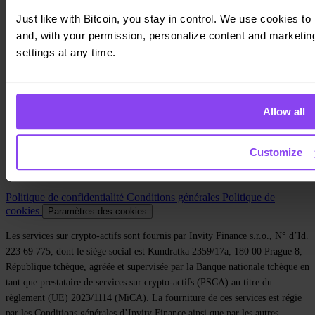
Prêts
Turbo Achat
Just like with Bitcoin, you stay in control. We use cookies to 
Gagner du Bitcoin
and, with your permission, personalize content and marketing.
Private
settings at any time.
Company
À propos
Mentions légales
Allow all
Blog
Médias
Affiliate
Customize
Carrières
Contact
Politique de confidentialité
Conditions générales
Politique de
cookies
Paramètres des cookies
Les services sur crypto-actifs sont fournis par Invity Finance s.r.o., N° d’Id.
223 69 775, dont le siège social est Kundratka 2359/17a, 180 00 Prague 8,
République tchèque, agréée et supervisée par la Banque nationale tchèque en
tant que prestataire de services sur crypto-actifs (PSCA) au titre du
règlement (UE) 2023/1114 (MiCA). La fourniture de ces services est régie
par les Conditions générales d’Invity Finance ainsi que par les autres