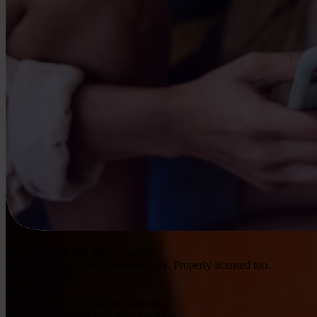
Jan
which Bitcoin app are you using?
Invity. Sets itself, buys automatically. Properly licensed too.
send me the link
invity.io/join
Join Invity — you both get Bitcoin.
Your friend invited you. Start stacking.