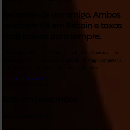
Recomende um amigo. Ambos
recebem €4 em Bitcoin e taxas
mais baixas para sempre.
Dê aos seus amigos um desconto vitalício de 10 % nas taxas do
serviço, ganhe 33 % dessa taxa. E quando um amigo completar 3
compras com qualquer estratégia, ambos ganham €4.
Veja como funciona
PONTOS DE CONFIANÇA
Está em boas mãos
Licenciados na UE
A Chéquia destaca-se na segurança e na