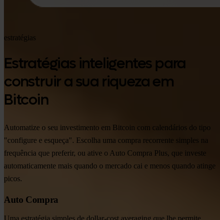
estratégias
Estratégias inteligentes para
construir a sua riqueza em
Bitcoin
Automatize o seu investimento em Bitcoin com calendários do tipo
"configure e esqueça". Escolha uma compra recorrente simples na
frequência que preferir, ou ative o Auto Compra Plus, que investe
automaticamente mais quando o mercado cai e menos quando atinge
picos.
Auto Compra
Uma estratégia simples de dollar-cost averaging que lhe permite