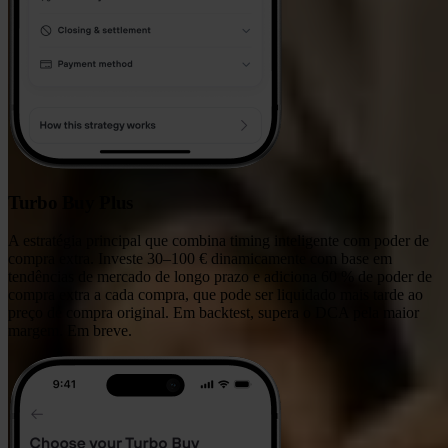
Turbo Buy Plus
A estratégia principal que combina timing inteligente com poder de
compra extra. Investe 30–100 € dinamicamente com base em
tendências de mercado de longo prazo e adiciona 60 % de poder de
compra extra a cada compra, que pode ser liquidado mais tarde ao
preço de compra original. Em backtest, supera o DCA pela maior
margem.
Em breve.