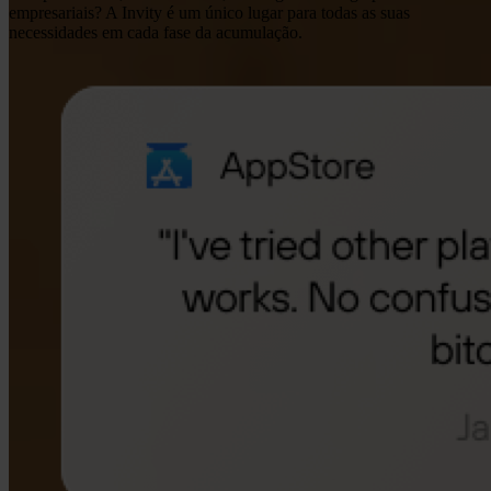
empresariais? A Invity é um único lugar para todas as suas
necessidades em cada fase da acumulação.