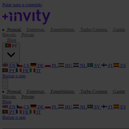
Pular para o conteúdo
Pessoal
Empresas
Empréstimos
Turbo Compra
Ganhe
Bitcoin
Private
Blog
PT
EN
CS
DE
PL
HU
NL
SV
FI
ES
PT
FR
IT
Baixar o app
Pessoal
Empresas
Empréstimos
Turbo Compra
Ganhe
Bitcoin
Private
Blog
EN
CS
DE
PL
HU
NL
SV
FI
ES
PT
FR
IT
Baixar o app