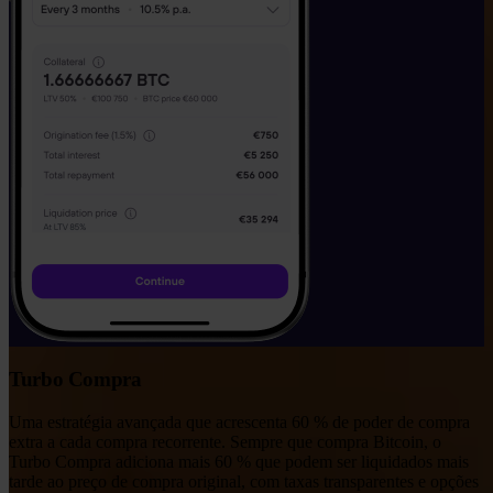
Turbo Compra
Uma estratégia avançada que acrescenta 60 % de poder de compra
extra a cada compra recorrente. Sempre que compra Bitcoin, o
Turbo Compra adiciona mais 60 % que podem ser liquidados mais
tarde ao preço de compra original, com taxas transparentes e opções