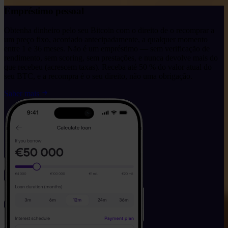
Empréstimo pessoal
Obtenha dinheiro pelo seu Bitcoin com o direito de o recomprar a
um preço fixo, acordado antecipadamente, a qualquer momento
entre 1 e 36 meses. Não é um empréstimo — sem verificação de
rendimento, sem scoring, sem prestações, e nunca devolve mais do
que recebeu (acrescem taxas). Receba até 50 % do valor atual do
seu BTC, e a recompra é o seu direito, não uma obrigação.
Saber mais