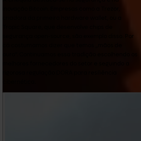
inovação Bitcoin. Empresas como a Trezor,
criadora da primeira hardware wallet, ou a
Tropic Square, que desenvolve chips de
segurança open-source, são exemplo disso. Por
cá costumamos dizer que temos „mãos de
ouro“. Continuamos essa tradição escolhendo os
melhores fornecedores do setor e seguindo a
rigorosa regulação DORA para resiliência
cibernética.