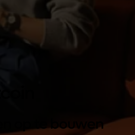
tcoin
gen op te bouwen