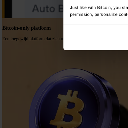
Just like with Bitcoin, you st
permission, personalize conte
Bitcoin-only platform
Een toegewijd platform dat zich uitsluitend richt op Bitcoin, het meest