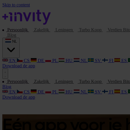
Skip to content
Persoonlijk
Zakelijk
Leningen
Turbo Koop
Verdien Bit
Blog
NL
EN
CS
DE
PL
HU
NL
SV
FI
ES
Download de app
Persoonlijk
Zakelijk
Leningen
Turbo Koop
Verdien Bit
Blog
EN
CS
DE
PL
HU
NL
SV
FI
ES
Download de app
Eén app voor je 