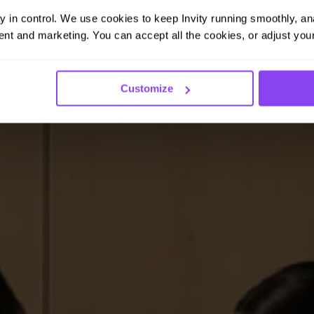
ay in control. We use cookies to keep Invity running smoothly, anal
nt and marketing. You can accept all the cookies, or adjust your
Customize
 onveranderlijke financiële activum ter wereld.