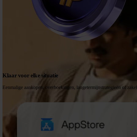
Klaar voor elke situatie
Eenmalige aankopen, overboekingen, langetermijnstrategieën of zakelij