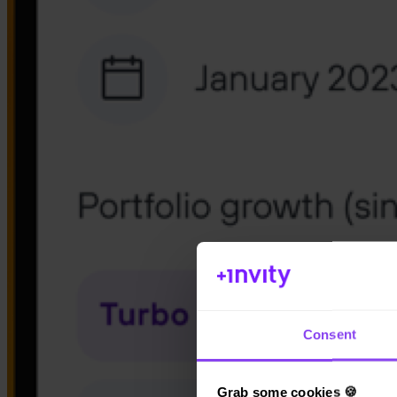
App Store
Consent
Grab some cookies 🍪