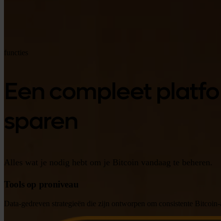
functies
Een compleet platfo
sparen
Alles wat je nodig hebt om je Bitcoin vandaag te beheren.
Tools op proniveau
Data-gedreven strategieën die zijn ontworpen om consistente Bitcoin-