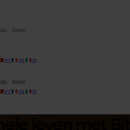
coin
Private
PT
FR
IT
coin
Private
PT
FR
IT
hele leven met Bi