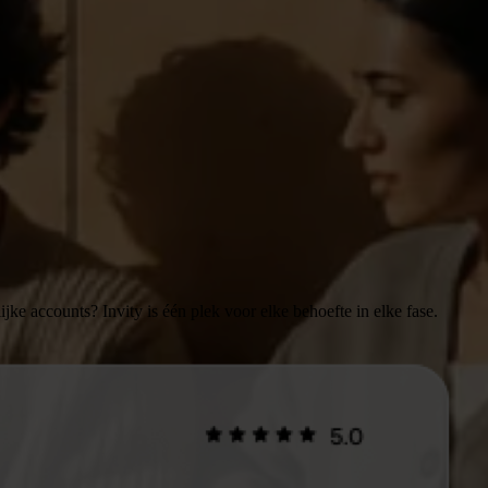
ke accounts? Invity is één plek voor elke behoefte in elke fase.