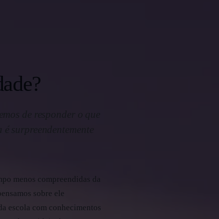
dade?
temos de responder o que
a é surpreendentemente
tempo menos compreendidas da
 pensamos sobre ele
 da escola com conhecimentos