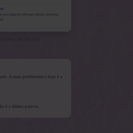
o (ouro, fiat, Bitcoin).
idade. A mais problemática hoje é a
.
o é a última palavra.