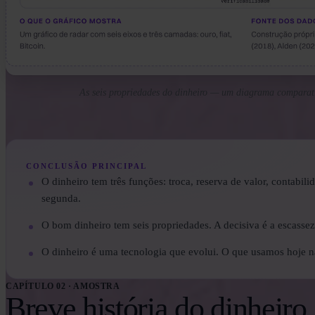
As seis propriedades do dinheiro — um diagrama comparativ
CONCLUSÃO PRINCIPAL
O dinheiro tem três funções: troca, reserva de valor, contabil
segunda.
O bom dinheiro tem seis propriedades. A decisiva é a escassez
O dinheiro é uma tecnologia que evolui. O que usamos hoje nã
CAPÍTULO 02 · AMOSTRA
Breve história do dinheiro