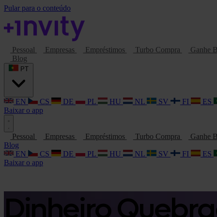
Pular para o conteúdo
Pessoal
Empresas
Empréstimos
Turbo Compra
Ganhe B
Blog
PT
EN
CS
DE
PL
HU
NL
SV
FI
ES
Baixar o app
Pessoal
Empresas
Empréstimos
Turbo Compra
Ganhe B
Blog
EN
CS
DE
PL
HU
NL
SV
FI
ES
Baixar o app
Dinheiro Quebr