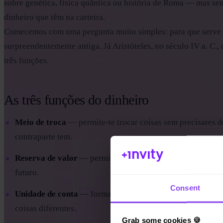
sobre genética, física quântica ou história de Roma — mas se
dinheiro que têm na carteira.
Comecemos com uma pergunta muito simples: para que serve o
surpreendentemente antiga. Já Aristóteles, no século IV a. C.
três funções.
As três funções do dinheiro
Meio de troca
— permite-te trocar coisas sem precisares d
contraparte tem.
Reserva de valor
— permite-te transferir o poder de compr
futuro.
Consent
Unidade de conta
— forma uma linguagem partilhada com 
coisas diferentes.
Grab some cookies 🍪