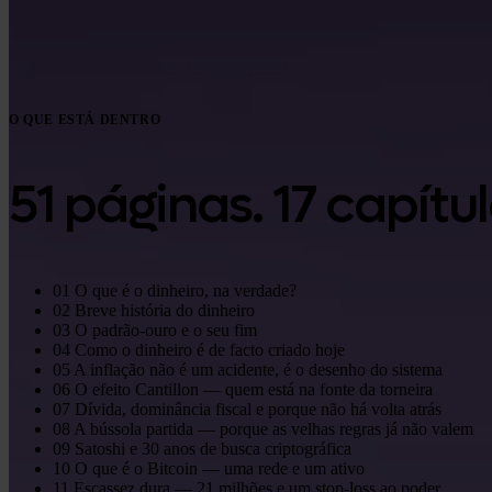
O QUE ESTÁ DENTRO
51 páginas. 17 capítu
01
O que é o dinheiro, na verdade?
02
Breve história do dinheiro
03
O padrão-ouro e o seu fim
04
Como o dinheiro é de facto criado hoje
05
A inflação não é um acidente, é o desenho do sistema
06
O efeito Cantillon — quem está na fonte da torneira
07
Dívida, dominância fiscal e porque não há volta atrás
08
A bússola partida — porque as velhas regras já não valem
09
Satoshi e 30 anos de busca criptográfica
10
O que é o Bitcoin — uma rede e um ativo
11
Escassez dura — 21 milhões e um stop-loss ao poder