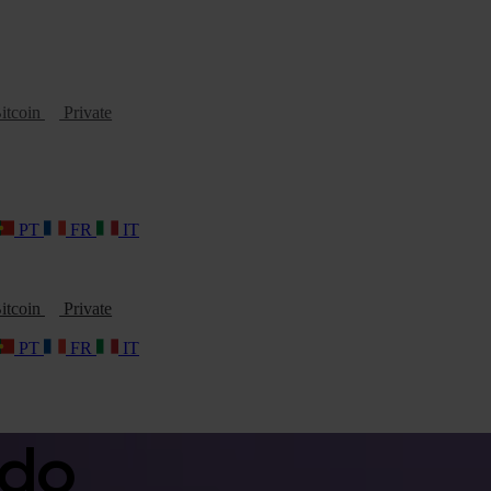
itcoin
Private
PT
FR
IT
itcoin
Private
PT
FR
IT
ado