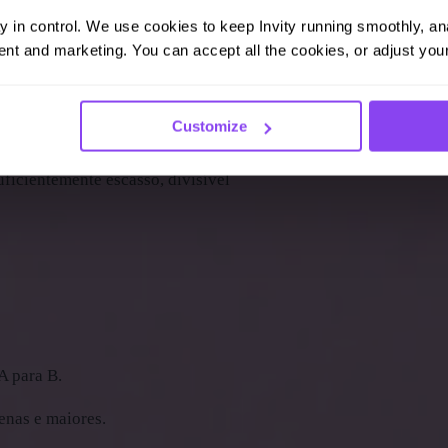
ay in control. We use cookies to keep Invity running smoothly, anal
nt and marketing. You can accept all the cookies, or adjust your
rtas propriedades físicas e
Customize
os durante cinco mil anos,
ficientemente escasso, divisível
A para B.
enas e maiores.