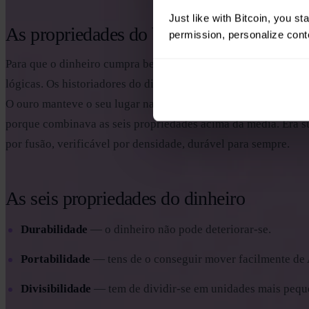
Just like with Bitcoin, you st
As propriedades do bom dinheiro
permission, personalize conte
Para que o dinheiro cumpra bem as suas funções, tem de ter ce
lógicas. Os historiadores do dinheiro costumam nomear seis.
O ouro manteve o seu lugar na competição dos meios monetári
porque combinava as seis propriedades acima da média. Era su
por fusão, verificável por densidade, durável para sempre.
As seis propriedades do dinheiro
Durabilidade
— o dinheiro não pode deteriorar-se.
Portabilidade
— tens de o conseguir mover facilmente de 
Divisibilidade
— tem de dividir-se em unidades mais pequ