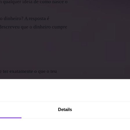
m qualquer ideia de como nasce o
 dinheiro? A resposta é
, descreveu que o dinheiro cumpre
e ter exatamente o que o teu
a do trabalho de hoje para o
Details
a qual comparamos o valor de