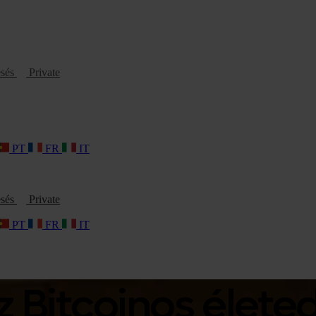
esés
Private
PT
FR
IT
esés
Private
PT
FR
IT
 Bitcoinos élete