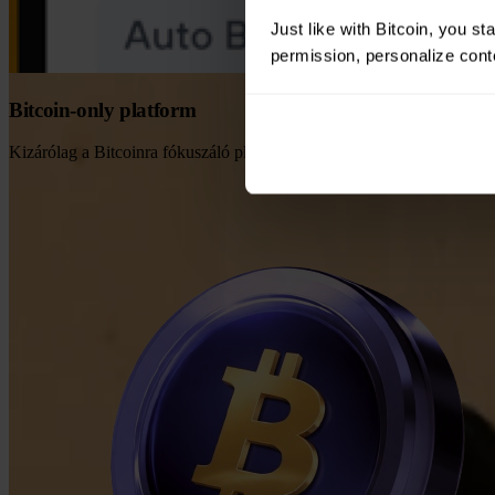
Just like with Bitcoin, you st
permission, personalize conte
Bitcoin-only platform
Kizárólag a Bitcoinra fókuszáló platform, amely a világ legváltozhat