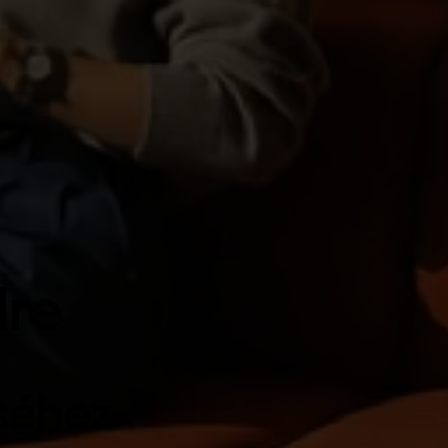
dre
éséhez