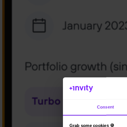
App Store
Consent
Grab some cookies 🍪