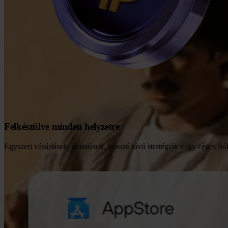
Felkészülve minden helyzetre
Egyszeri vásárlások, átutalások, hosszú távú stratégiák vagy céges f