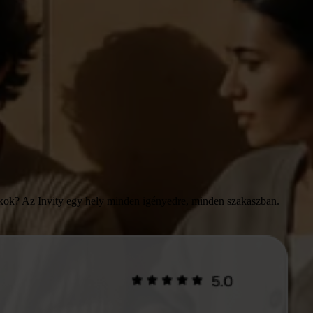
iókok? Az Invity egy hely minden igényedre, minden szakaszban.