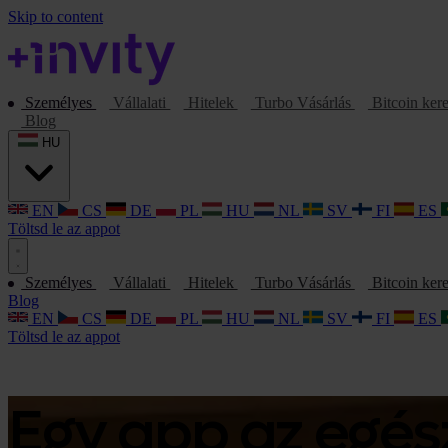
Skip to content
Személyes
Vállalati
Hitelek
Turbo Vásárlás
Bitcoin ker
Blog
HU
EN
CS
DE
PL
HU
NL
SV
FI
ES
Töltsd le az appot
Személyes
Vállalati
Hitelek
Turbo Vásárlás
Bitcoin ker
Blog
EN
CS
DE
PL
HU
NL
SV
FI
ES
Töltsd le az appot
Egy app az egész