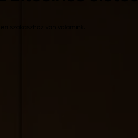
den szakaszhoz van valamink.