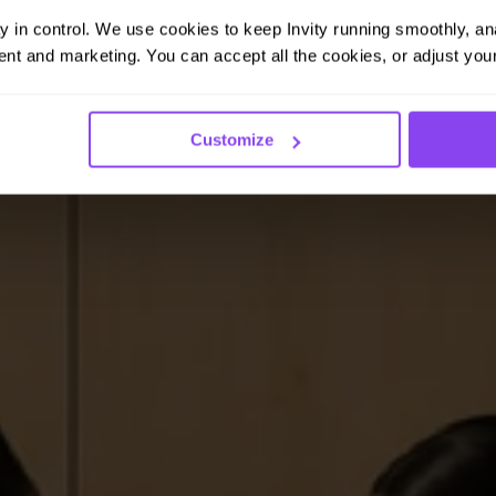
ay in control. We use cookies to keep Invity running smoothly, anal
nt and marketing. You can accept all the cookies, or adjust your
Customize
atlanabb pénzügyi eszköze.