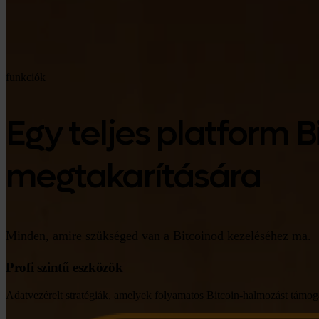
funkciók
Egy teljes platform B
megtakarítására
Minden, amire szükséged van a Bitcoinod kezeléséhez ma.
Profi szintű eszközök
Adatvezérelt stratégiák, amelyek folyamatos Bitcoin-halmozást támog