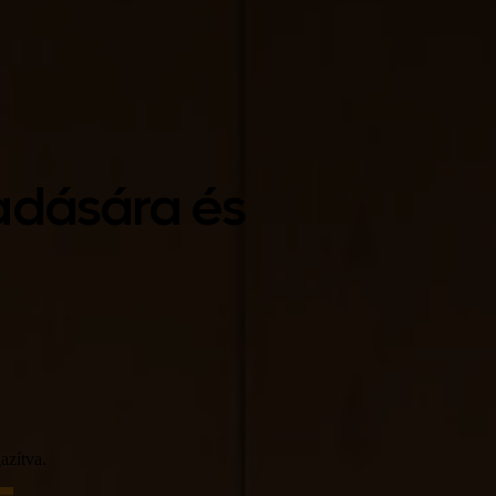
ladására és
azítva.