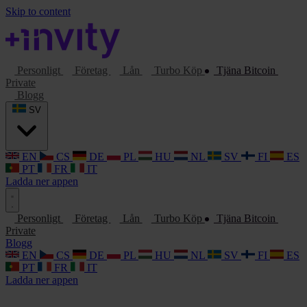
Skip to content
Personligt
Företag
Lån
Turbo Köp
Tjäna Bitcoin
Private
Blogg
SV
EN
CS
DE
PL
HU
NL
SV
FI
ES
PT
FR
IT
Ladda ner appen
Personligt
Företag
Lån
Turbo Köp
Tjäna Bitcoin
Private
Blogg
EN
CS
DE
PL
HU
NL
SV
FI
ES
PT
FR
IT
Ladda ner appen