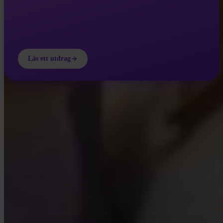
Läs ett utdrag
INVITY ACADEMY
Bli smartare på Bitcoin
Korta lektioner, quiz och praktiska ramverk direkt i appen.