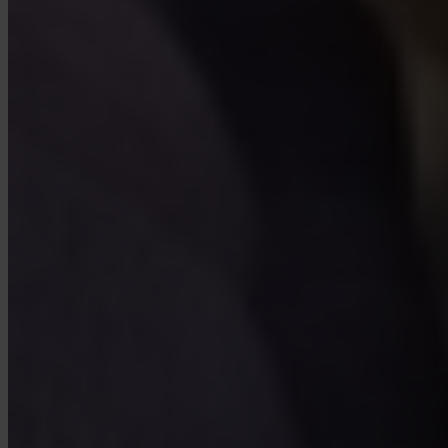
Vem förvarar min Bitcoin?