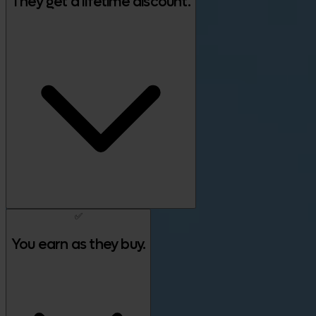
They get a lifetime discount.
✅
You earn as they buy.