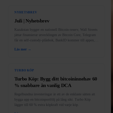
NYHETSBREV
Juli | Nyhetsbrev
Kazakstan bygger en nationell Bitcoin-reserv, Wall Streets
jättar finansierar utvecklingen av Bitcoin Core, Telegram
får en self-custody-plånbok, BankID kommer till appen,
och guld förbjudet i USA.
Läs mer →
TURBO KÖP
Turbo Köp: Bygg ditt bitcoininnehav 60
% snabbare än vanlig DCA
Regelbundna investeringar är ett av de enklaste sätten att
bygga upp en bitcoinportfölj på lång sikt. Turbo Köp
lägger till 60 % extra köpkraft vid varje köp.