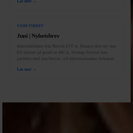
Läs mer →
NYHETSBREV
Juni | Nyhetsbrev
Rekordutflöden från Bitcoin-ETF:er, Binance drar ner sina
EU-tjänster på grund av MiCA, Strategy förlorar kort
pariteten med sina bitcoin, och björnmarknaden förklarad.
Läs mer →
LÄR DIG MED INVITY
Höj din Bitcoin-kunskap