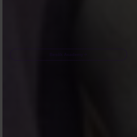
Genom att besöka Academy godkänner du att ta emot
marknadsförings- och produkt-e-post från oss. Avregistrera när som
helst. Se vår
Integritetspolicy
.
Email
Besök Academy
Vanliga frågor
FAQ
Är Invity licensierad och reglerad?