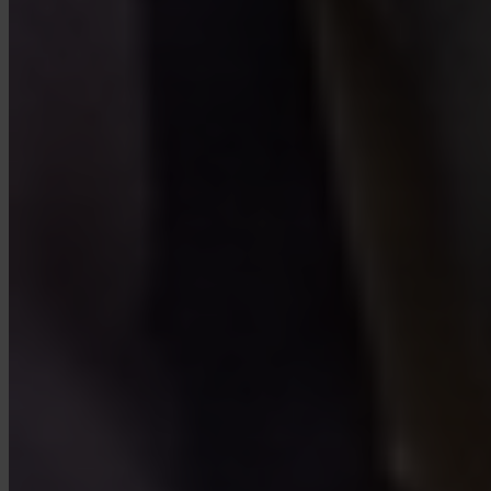
Ja. Invity Finance s.r.o. verkar under EU:s finansiella licensiering
med full MiCA-efterlevnad. Din aktivitet skyddas av samma regler
som varje reglerad finansiell tjänst inom Europeiska unionen.
Hur skiljer sig Invity från en börs?