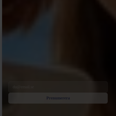
Material för förstagångsköpare och långvariga stackers. Ingen hype,
inga prisrop — bara ramverk och klart tänkande.
INVITY NEWSLETTER
Direkt från Invity
Vårt regelbundna meddelande — vad som händer i Bitcoin, finans och
hos Invity.
Genom att prenumerera godkänner du att ta emot marknadsförings- och
produkt-e-post från oss. Avregistrera när som helst. Se vår
Integritetspolicy
.
Email
Prenumerera