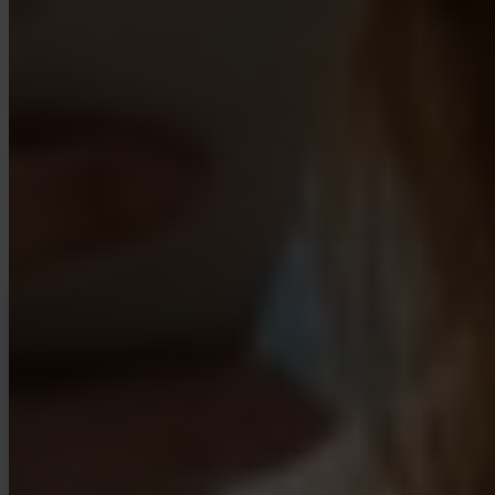
Migliora la tua conoscenza di
Bitcoin
Risorse sia per chi compra per la prima volta sia per chi accumula da
tempo. Niente hype, niente previsioni di prezzo — solo modelli e
ragionamento chiaro.
INVITY NEWSLETTER
Direttamente da Invity
Il nostro messaggio regolare — cosa succede in Bitcoin, finanza e in
Invity.
Iscrivendoti accetti di ricevere le nostre e-mail di marketing e di
prodotto. Cancella iscrizione in qualsiasi momento. Consulta la nostra
Informativa sulla privacy
.