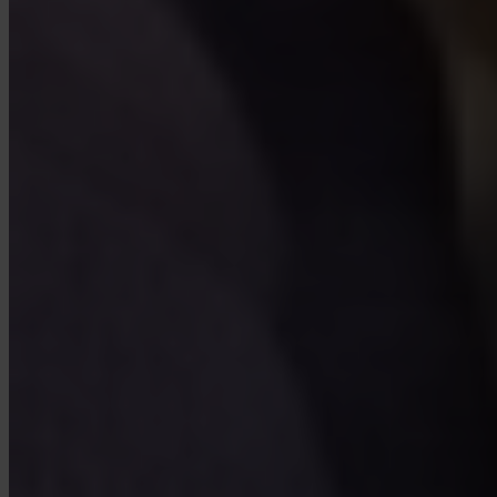
FAQ
Invity è autorizzato e regolamentato?