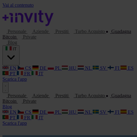
Vai al contenuto
Personale
Aziende
Prestiti
Turbo Acquisto
Guadagna
Bitcoin
Private
Blog
IT
EN
CS
DE
PL
HU
NL
SV
FI
ES
PT
FR
IT
Scarica l'app
Personale
Aziende
Prestiti
Turbo Acquisto
Guadagna
Bitcoin
Private
Blog
EN
CS
DE
PL
HU
NL
SV
FI
ES
PT
FR
IT
Scarica l'app