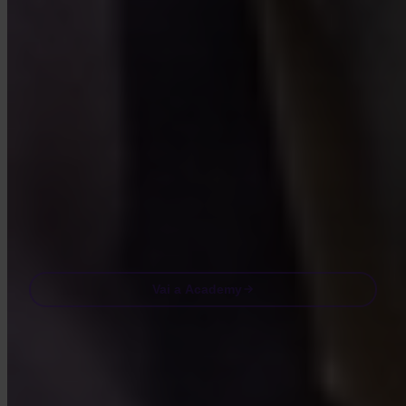
Lezioni brevi, quiz e framework pratici direttamente nell’app.
Visitando Academy accetti di ricevere le nostre e-mail di marketing e
di prodotto. Cancella iscrizione in qualsiasi momento. Consulta la
nostra
Informativa sulla privacy
.
Email
Vai a Academy
Domande frequenti