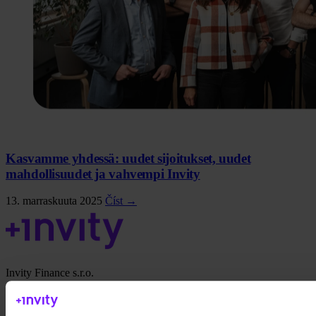
Kasvamme yhdessä: uudet sijoitukset, uudet
mahdollisuudet ja vahvempi Invity
13. marraskuuta 2025
Číst →
Invity Finance s.r.o.
Kundratka 2359/17a 180 00 Praha 8 Tšekki