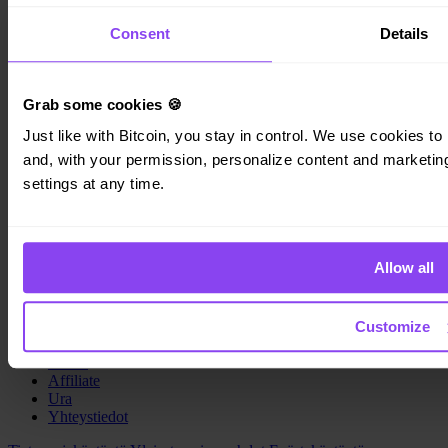
Yritystunnus: 223 69 775
Consent
Details
Invity
Grab some cookies 🍪
Just like with Bitcoin, you stay in control. We use cookies to 
Henkilökohtainen
Yritys
and, with your permission, personalize content and marketing.
Lainat
settings at any time.
Turbo Osto
Ansaitse Bitcoinia
Private
Allow all
Company
Tietoja
Customize
Lakitiedot
Blogi
Media
Affiliate
Ura
Yhteystiedot