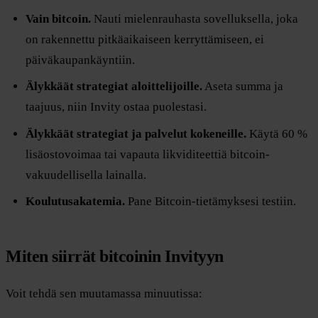
Vain bitcoin.
Nauti mielenrauhasta sovelluksella, joka
on rakennettu pitkäaikaiseen kerryttämiseen, ei
päiväkaupankäyntiin.
Älykkäät strategiat aloittelijoille.
Aseta summa ja
taajuus, niin Invity ostaa puolestasi.
Älykkäät strategiat ja palvelut kokeneille.
Käytä 60 %
lisäostovoimaa tai vapauta likviditeettiä bitcoin-
vakuudellisella lainalla.
Koulutusakatemia.
Pane Bitcoin-tietämyksesi testiin.
Miten siirrät bitcoinin Invityyn
Voit tehdä sen muutamassa minuutissa: