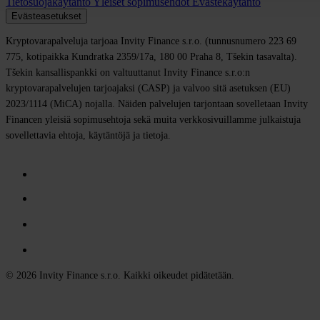
Tietosuojakäytäntö
Yleiset sopimusehdot
Evästekäytäntö
Evästeasetukset
Kryptovarapalveluja tarjoaa Invity Finance s.r.o. (tunnusnumero 223 69
775, kotipaikka Kundratka 2359/17a, 180 00 Praha 8, Tšekin tasavalta).
Tšekin kansallispankki on valtuuttanut Invity Finance s.r.o:n
kryptovarapalvelujen tarjoajaksi (CASP) ja valvoo sitä asetuksen (EU)
2023/1114 (MiCA) nojalla. Näiden palvelujen tarjontaan sovelletaan Invity
Financen yleisiä sopimusehtoja sekä muita verkkosivuillamme julkaistuja
sovellettavia ehtoja, käytäntöjä ja tietoja.
© 2026 Invity Finance s.r.o. Kaikki oikeudet pidätetään.