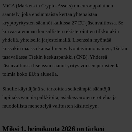
MiCA (Markets in Crypto-Assets) on eurooppalainen
sääntely, joka ensimmäistä kertaa yhtenäistää
kryptoyritysten säännöt kaikissa 27 EU-jäsenvaltiossa. Se
korvaa aiemman kansallisten rekisteröintien tilkkutäkin
yhdellä, yhteisellä järjestelmällä. Lisenssin myöntää
kussakin maassa kansallinen valvontaviranomainen, Tšekin
tasavallassa Tšekin keskuspankki (ČNB). Yhdessä
jäsenvaltiossa lisenssin saanut yritys voi sen perusteella
toimia koko EU:n alueella.
Sinulle käyttäjänä se tarkoittaa selkeämpiä sääntöjä,
läpinäkyvämpiä palkkioita, asiakasvarojen erottelua ja
muodollista menettelyä valitusten käsittelyyn.
Miksi 1. heinäkuuta 2026 on tärkeä