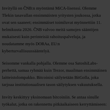
Invityllä on ČNB:n myöntämä MiCA-lisenssi. Olemme
Tšekin tasavallan ensimmäisten yritysten joukossa, jotka
ovat sen saaneet; ensimmäiset toimiluvat myönnettiin 11.
helmikuuta 2026. ČNB valvoo meitä samojen sääntöjen
mukaisesti kuin perinteisiä rahoituspalveluja, ja
noudatamme myös DORAa, EU:n
kyberturvallisuussääntelyä.
Seisomme vankalla pohjalla. Olemme osa SatoshiLabs-
perhettä, samaa ryhmää kuin Trezor, maailman ensimmäinen
laitteistolompakko. Bitcoinisi säilytetään BitGolla, joka
tarjoaa institutionaalisen tason säilytyksen vakuutuksella.
Invity keskittyy yksinomaan bitcoiniin. Se antaa sinulle
työkalut, jotka on rakennettu pitkäaikaiseen kerryttämiseen: