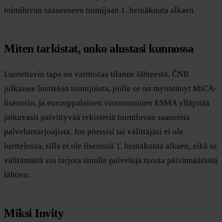
toimiluvan saaneeseen toimijaan 1. heinäkuuta alkaen.
Miten tarkistat, onko alustasi kunnossa
Luotettavin tapa on varmistaa tilanne lähteestä. ČNB
julkaisee luettelon toimijoista, joille se on myöntänyt MiCA-
lisenssin, ja eurooppalainen viranomainen ESMA ylläpitää
jatkuvasti päivittyvää rekisteriä toimiluvan saaneista
palveluntarjoajista. Jos pörssisi tai välittäjäsi ei ole
luettelossa, sillä ei ole lisenssiä 1. heinäkuuta alkaen, eikä se
välttämättä voi tarjota sinulle palveluja tuosta päivämäärästä
lähtien.
Miksi Invity