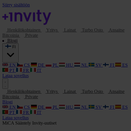
Siirry sisältöön
Henkilökohtainen
Yritys
Lainat
Turbo Osto
Ansaitse
Bitcoinia
Private
Blogi
FI
EN
CS
DE
PL
HU
NL
SV
FI
ES
PT
FR
IT
Lataa sovellus
Henkilökohtainen
Yritys
Lainat
Turbo Osto
Ansaitse
Bitcoinia
Private
Blogi
EN
CS
DE
PL
HU
NL
SV
FI
ES
PT
FR
IT
Lataa sovellus
MiCA
Sääntely
Invity-uutiset