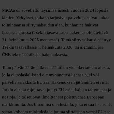
MiCAa on sovellettu täysimääräisesti vuoden 2024 lopusta
lähtien. Yritykset, jotka jo tarjosivat palveluja, saivat jatkaa
toimintaansa siirtymäkauden ajan, kunhan ne hakivat
lisenssiä ajoissa (Tšekin tasavallassa hakemus oli jätettävä
31. heinäkuuta 2025 mennessä). Tämä siirtymäkausi päättyy
Tšekin tasavallassa 1. heinäkuuta 2026, tai aiemmin, jos
ČNB tekee päätöksen hakemuksesta.
Tuon päivämäärän jälkeen sääntö on yksinkertainen: alusta,
jolla ei tosiasiallisesti ole myönnettyä lisenssiä, ei voi
palvella asiakkaita EU:ssa. Hakemuksen jättäminen ei riitä.
Jotkin alustat rajoittavat jo nyt EU-asiakkaiden talletuksia ja
nostoja, ja toiset ovat ilmoittaneet poistuvansa Euroopan
markkinoilta. Jos bitcoinisi on alustalla, joka ei saa lisenssiä,
saatat kohdata rajoituksia ja joutua siirtämään varasi EU:ssa