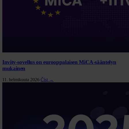
Invity-sovellus on eurooppalaisen MiCA-sääntelyn
mukainen
11. helmikuuta 2026
Číst →