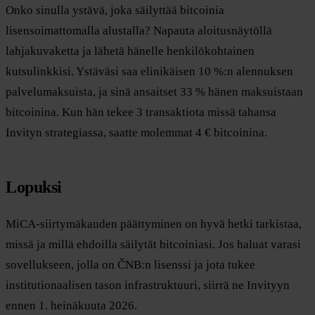
Onko sinulla ystävä, joka säilyttää bitcoinia
lisensoimattomalla alustalla? Napauta aloitusnäytöllä
lahjakuvaketta ja lähetä hänelle henkilökohtainen
kutsulinkkisi. Ystäväsi saa elinikäisen 10 %:n alennuksen
palvelumaksuista, ja sinä ansaitset 33 % hänen maksuistaan
bitcoinina. Kun hän tekee 3 transaktiota missä tahansa
Invityn strategiassa, saatte molemmat 4 € bitcoinina.
Lopuksi
MiCA-siirtymäkauden päättyminen on hyvä hetki tarkistaa,
missä ja millä ehdoilla säilytät bitcoiniasi. Jos haluat varasi
sovellukseen, jolla on ČNB:n lisenssi ja jota tukee
institutionaalisen tason infrastruktuuri, siirrä ne Invityyn
ennen 1. heinäkuuta 2026.