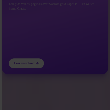
Een gids van 50 pagina's over waarom geld kapot is — en wat er
komt. Gratis.
Lees voorbeeld
INVITY ACADEMY
Word slimmer over Bitcoin