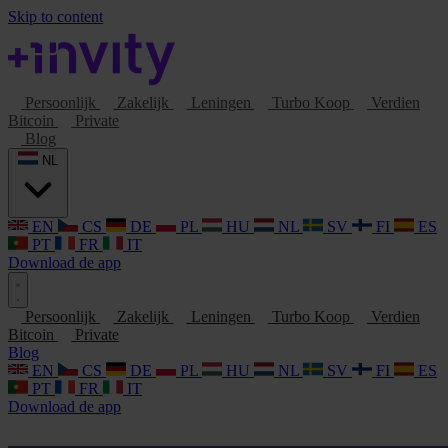
Skip to content
Persoonlijk
Zakelijk
Leningen
Turbo Koop
Verdien
Bitcoin
Private
Blog
NL
EN
CS
DE
PL
HU
NL
SV
FI
ES
PT
FR
IT
Download de app
Persoonlijk
Zakelijk
Leningen
Turbo Koop
Verdien
Bitcoin
Private
Blog
EN
CS
DE
PL
HU
NL
SV
FI
ES
PT
FR
IT
Download de app