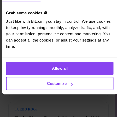
UIT HET BLOG
Wat er gebeurt op het Invity
Grab some cookies 🍪
blog
Just like with Bitcoin, you stay in control. We use cookies 
to keep Invity running smoothly, analyze traffic, and, with 
Alle artikelen →
your permission, personalize content and marketing. You 
can accept all the cookies, or adjust your settings at any 
time.
NIEUWSBRIEF
Juli | Nieuwsbrief
Kazachstan bouwt een nationale Bitcoin-reserve,
Allow all
grootmachten van Wall Street financieren de ontwikkeling
van Bitcoin Core, Telegram krijgt een self-custody-wallet,
Customize
BankID komt in de app, en goud verboden in de VS.
Lees meer →
TURBO KOOP