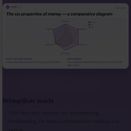
De zes eigenschappen van geld — een vergelijkend diagram (goud, fiat,
Bitcoin).
Belangrijkste inzicht
Geld heeft drie functies: ruil, waardeopslag,
boekhouding. De meest problematische vandaag is de
tweede.