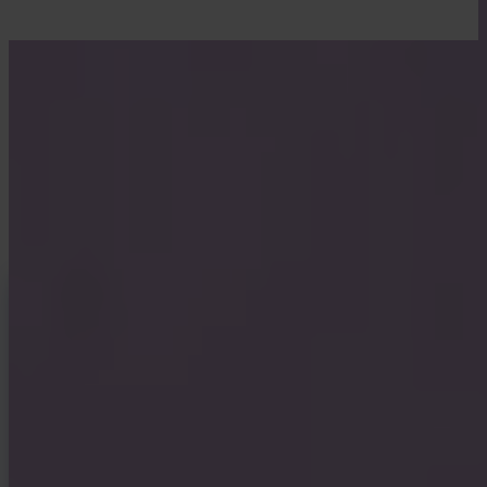
LEER MET INVITY
Vergroot je Bitcoin-kennis
Materiaal voor zowel eerste kopers als ervaren stackers. Geen hype,
geen koersvoorspellingen — kaders en helder denken.
INVITY NEWSLETTER
Rechtstreeks van Invity
Onze regelmatige update — wat er speelt in Bitcoin, financiën en bij
Invity.
Door je te abonneren ga je akkoord met het ontvangen van marketing-
en product-e-mails van ons. Op elk moment afmelden. Zie ons
Privacybeleid
.