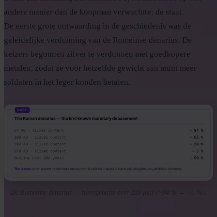
andere manier dan de koopman verwachtte: de staat.
De eerste grote ontwaarding in de geschiedenis was de
geleidelijke verdunning van de Romeinse denarius. De
keizers begonnen zilver te verdunnen met goedkopere
metalen, zodat ze voor hetzelfde gewicht aan munt meer
soldaten in het leger konden betalen.
De Romeinse denarius — zilvergehalte over 200 jaar (~94 % → ~5 %).