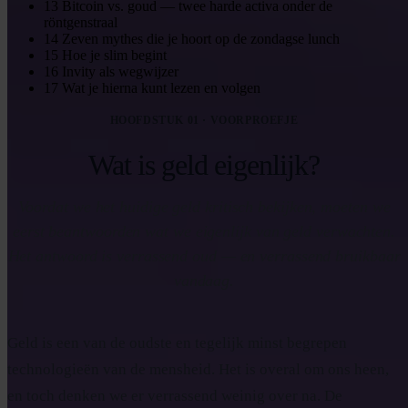
13
Bitcoin vs. goud — twee harde activa onder de
röntgenstraal
14
Zeven mythes die je hoort op de zondagse lunch
15
Hoe je slim begint
16
Invity als wegwijzer
17
Wat je hierna kunt lezen en volgen
HOOFDSTUK 01 · VOORPROEFJE
Wat is geld eigenlijk?
Voordat we het huidige geld kritisch bekijken, moeten we
eerst beantwoorden wat we eigenlijk van geld verwachten.
Het antwoord is verrassend oud — en verrassend bruikbaar
vandaag.
Geld is een van de oudste en tegelijk minst begrepen
technologieën van de mensheid. Het is overal om ons heen,
en toch denken we er verrassend weinig over na. De