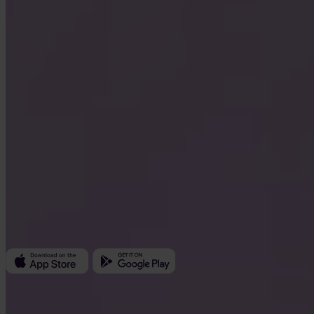
Invity Finance s.r.o.
Kundratka 2359/17a 180 00 Praag 8 Tsjechië
Bedrijfs-ID: 223 69 775
Invity