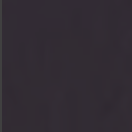
Ja. Invity Finance s.r.o. werkt onder een EU-financiële licentie met
volledige MiCA-naleving. Je activiteit wordt beschermd door
dezelfde regels als elke gereguleerde financiële dienst in de
Europese Unie.
Hoe verschilt Invity van een exchange?