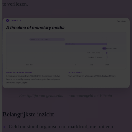
te verliezen.
Een tijdlijn van geldmedia — van warengeld tot Bitcoin.
Belangrijkste inzicht
Geld ontstond organisch uit marktruil, niet uit een