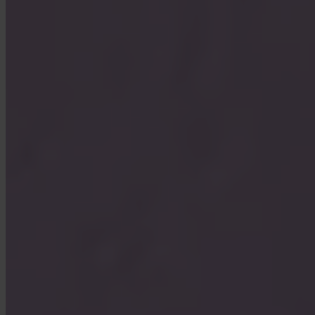
FAQ
Is Invity gelicentieerd en gereguleerd?