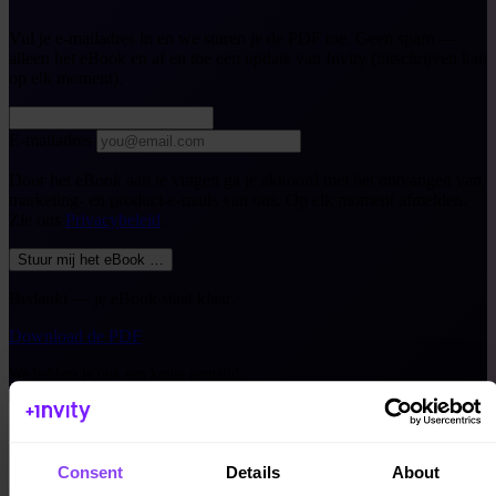
Vul je e-mailadres in en we sturen je de PDF toe. Geen spam —
alleen het eBook en af en toe een update van Invity (uitschrijven kan
op elk moment).
E-mailadres
Door het eBook aan te vragen ga je akkoord met het ontvangen van
marketing- en product-e-mails van ons. Op elk moment afmelden.
Zie ons
Privacybeleid
.
Stuur mij het eBook
…
Bedankt — je eBook staat klaar.
Download de PDF
We hebben je ook een kopie gemaild.
Consent
Details
About