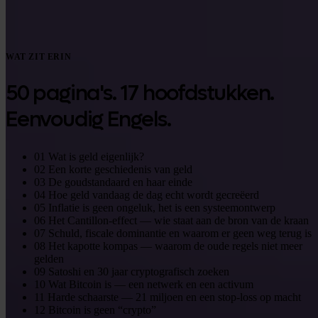
WAT ZIT ERIN
50 pagina's. 17 hoofdstukken.
Eenvoudig Engels.
01
Wat is geld eigenlijk?
02
Een korte geschiedenis van geld
03
De goudstandaard en haar einde
04
Hoe geld vandaag de dag echt wordt gecreëerd
05
Inflatie is geen ongeluk, het is een systeemontwerp
06
Het Cantillon-effect — wie staat aan de bron van de kraan
07
Schuld, fiscale dominantie en waarom er geen weg terug is
08
Het kapotte kompas — waarom de oude regels niet meer
gelden
09
Satoshi en 30 jaar cryptografisch zoeken
10
Wat Bitcoin is — een netwerk en een activum
11
Harde schaarste — 21 miljoen en een stop-loss op macht
12
Bitcoin is geen “crypto”