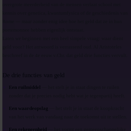
overgrote meerderheid van de mensen verlaat school met
kennis over genetica, kwantumfysica of de geschiedenis van
Rome — maar zonder enig idee hoe het geld dat ze in hun
portemonnee hebben eigenlijk ontstaat.
Laten we beginnen met een heel simpele vraag: waar dient
geld voor? Het antwoord is verrassend oud. Al Aristoteles
beschreef in de 4e eeuw v.Chr. dat geld drie functies vervult.
De drie functies van geld
Een ruilmiddel
— het stelt je in staat dingen te ruilen
zonder dat je precies nodig hebt wat je tegenpartij heeft.
Een waardeopslag
— het stelt je in staat de koopkracht
van het werk van vandaag naar de toekomst uit te stellen.
Een rekeneenheid
— het vormt een gemeenschappelijke