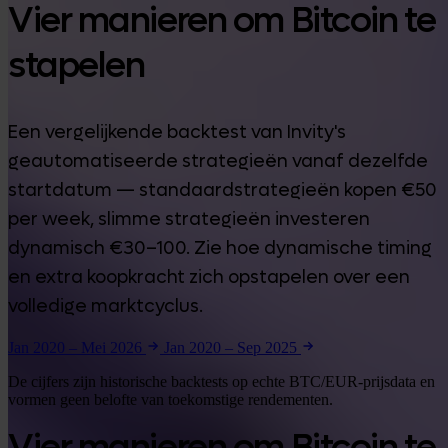
Vier manieren om Bitcoin te
stapelen
Een vergelijkende backtest van Invity's
geautomatiseerde strategieën vanaf dezelfde
startdatum — standaardstrategieën kopen €50
per week, slimme strategieën investeren
dynamisch €30–100. Zie hoe dynamische timing
en extra koopkracht zich opstapelen over een
volledige marktcyclus.
Jan 2020 – Mei 2026
Jan 2020 – Sep 2025
De cijfers zijn historische backtests op echte BTC/EUR-prijsdata en
vormen geen belofte van toekomstige rendementen.
Vier manieren om Bitcoin te