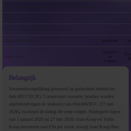
Koopt meer als het goedkoop is, minder bij oververhitting
—
Extra koopkracht
—
Flexibele afrekening van geboost kapitaal
—
Kapitaalefficiëntie
Standaard
H
Instellen
Sli
Ideaal voor
en
D
vergeten
Belangrijk
Voorbeeldvergelijking gebouwd op gebacktest historische
data (BTC/EUR). Conservatief scenario: posities worden
afgerekend tegen de slotkoers van €64,006/BTC (27 mei
2026), exclusief de daling die erop volgde. Strategieën lopen
van 1 januari 2020 tot 27 mei 2026: Auto Koop en Turbo
Koop investeren vast €50 per week, terwijl Auto Koop Plus