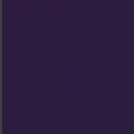
volledige MiCA-naleving. Je activiteit wordt beschermd door
dezelfde regels als elke gereguleerde financiële dienst in de
Europese Unie.
Hoe verschilt Invity van een exchange?