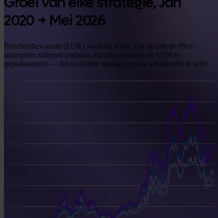
Groei van elke strategie,
Jan
2020 → Mei 2026
Portefeuillewaarde (EUR) week na week. Let op hoe de Plus-
strategieën uitlopen ondanks dat elke aankoop op €100 is
geplafonneerd — dat is slimme timing en extra koopkracht in actie.