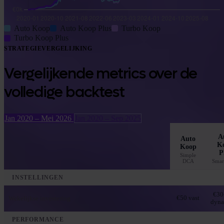
Auto Koop
Auto Koop Plus
Turbo Koop
Turbo Koop Plus
STRATEGIEVERGELIJKING
Vergelijkende metrics over de
volledige backtest
Jan 2020 – Mei 2026
Jan 2020 – Sep 2025
A
Auto
K
Koop
P
Simple
DCA
Smar
INSTELLINGEN
€30
Wekelijkse investering
€50 vast
dyna
PERFORMANCE