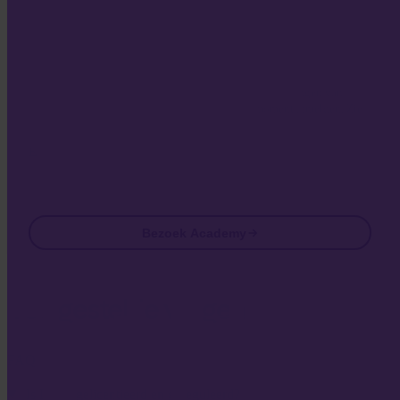
Door Academy te bezoeken ga je akkoord met het ontvangen van
marketing- en product-e-mails van ons. Op elk moment afmelden. Zie
ons
Privacybeleid
.
Email
Bezoek Academy
Veelgestelde vragen
FAQ
Is Invity gelicentieerd en gereguleerd?