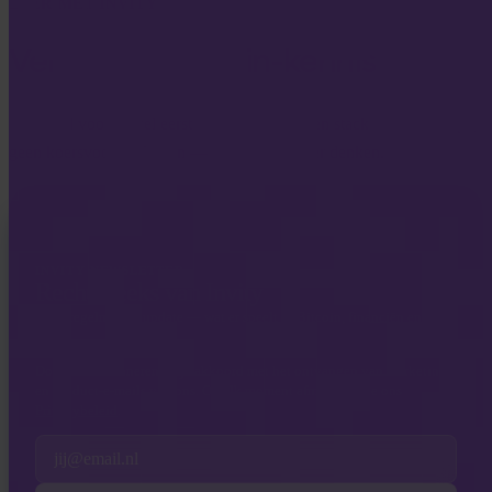
LEER MET INVITY
Vergroot je Bitcoin-kennis
Materiaal voor zowel eerste kopers als ervaren stackers. Geen hype,
geen koersvoorspellingen — kaders en helder denken.
INVITY NEWSLETTER
Rechtstreeks van Invity
Onze regelmatige update — wat er speelt in Bitcoin, financiën en bij
Invity.
Door je te abonneren ga je akkoord met het ontvangen van marketing-
en product-e-mails van ons. Op elk moment afmelden. Zie ons
Privacybeleid
.
Email