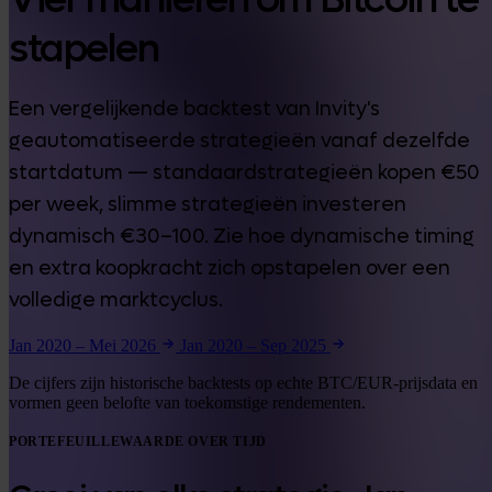
stapelen
Een vergelijkende backtest van Invity's
geautomatiseerde strategieën vanaf dezelfde
startdatum — standaardstrategieën kopen €50
per week, slimme strategieën investeren
dynamisch €30–100. Zie hoe dynamische timing
en extra koopkracht zich opstapelen over een
volledige marktcyclus.
Jan 2020 – Mei 2026
Jan 2020 – Sep 2025
De cijfers zijn historische backtests op echte BTC/EUR-prijsdata en
vormen geen belofte van toekomstige rendementen.
PORTEFEUILLEWAARDE OVER TIJD