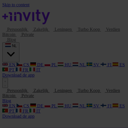
Skip to content
Persoonlijk
Zakelijk
Leningen
Turbo Koop
Verdien
Bitcoin
Private
Blog
NL
EN
CS
DE
PL
HU
NL
SV
FI
ES
PT
FR
IT
Download de app
Persoonlijk
Zakelijk
Leningen
Turbo Koop
Verdien
Bitcoin
Private
Blog
EN
CS
DE
PL
HU
NL
SV
FI
ES
PT
FR
IT
Download de app