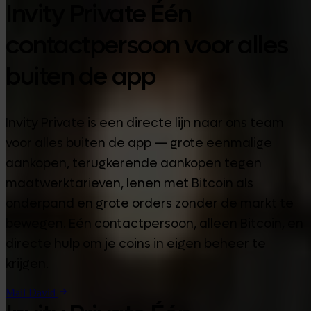
Invity Private Één
contactpersoon voor alles
buiten de app
Invity Private is een directe lijn naar ons team
voor alles buiten de app — grote eenmalige
aankopen, terugkerende aankopen tegen
maatwerktarieven, lenen met Bitcoin als
onderpand en grote orders zonder de markt te
bewegen. Eén contactpersoon, alleen Bitcoin, en
directe hulp om je coins in eigen beheer te
krijgen.
Mail David