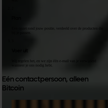
wilt.
2
Plan
Een opzet rond jouw positie, verdeeld over de producten die
bij je passen.
3
Voer uit
Wij regelen het, en we zijn één e-mail van je verwijderd
wanneer je ons nodig hebt.
Eén contactpersoon, alleen
Bitcoin