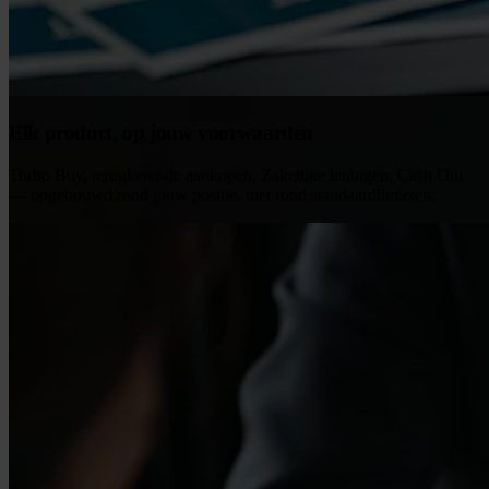
Elk product, op jouw voorwaarden
Turbo Buy, terugkerende aankopen, Zakelijke leningen, Cash Out
— opgebouwd rond jouw positie, niet rond standaardlimieten.