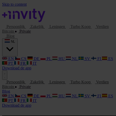
Skip to content
Persoonlijk
Zakelijk
Leningen
Turbo Koop
Verdien
Bitcoin
Private
Blog
NL
EN
CS
DE
PL
HU
NL
SV
FI
ES
PT
FR
IT
Download de app
Persoonlijk
Zakelijk
Leningen
Turbo Koop
Verdien
Bitcoin
Private
Blog
EN
CS
DE
PL
HU
NL
SV
FI
ES
PT
FR
IT
Download de app