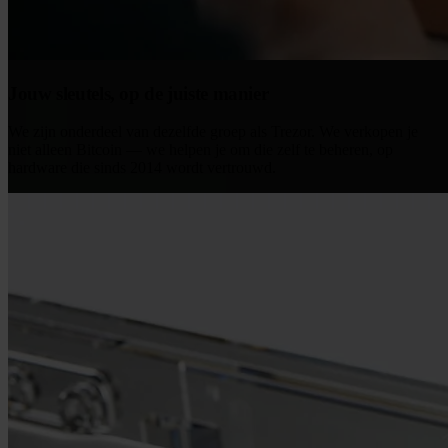
Jouw sleutels, op de juiste manier
We zijn onderdeel van dezelfde groep als Trezor. We verkopen je
niet alleen Bitcoin — we helpen je om die zelf te beheren, op
hardware die sinds 2014 wordt vertrouwd.