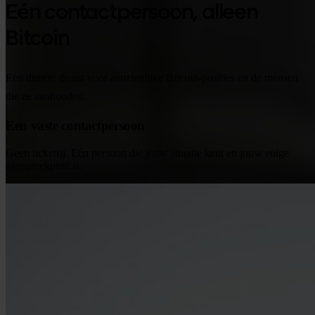
Eén contactpersoon, alleen
Bitcoin
Een directe dienst voor aanzienlijke Bitcoin-posities en de mensen
die ze aanhouden.
Een vaste contactpersoon
Geen ticketrij. Eén persoon die jouw situatie kent en jouw enige
aanspreekpunt is.