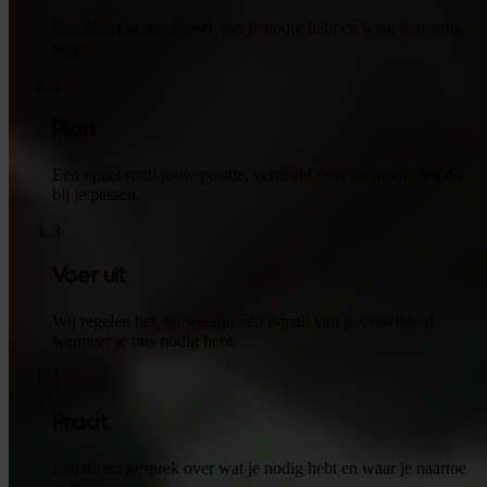
Een direct gesprek over wat je nodig hebt en waar je naartoe
wilt.
2
Plan
Een opzet rond jouw positie, verdeeld over de producten die
bij je passen.
3
Voer uit
Wij regelen het, en we zijn één e-mail van je verwijderd
wanneer je ons nodig hebt.
1
Praat
Een direct gesprek over wat je nodig hebt en waar je naartoe