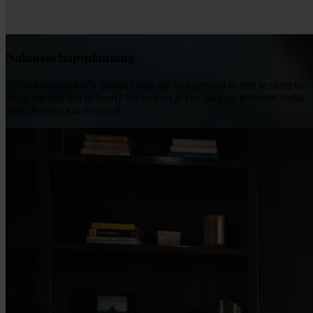
Nalatenschapsplanning
Zelfbeheer roept één lastige vraag op: wat gebeurt er met je sleutels
als er iets met jou gebeurt? We helpen je een plan op te stellen zodat
jouw Bitcoin jou overleeft.