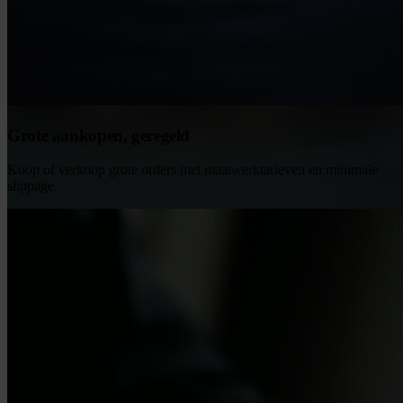
Grote aankopen, geregeld
Koop of verkoop grote orders met maatwerktarieven en minimale
slippage.