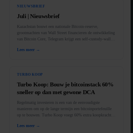
NIEUWSBRIEF
Juli | Nieuwsbrief
Kazachstan bouwt een nationale Bitcoin-reserve,
grootmachten van Wall Street financieren de ontwikkeling
van Bitcoin Core, Telegram krijgt een self-custody-wallet,
BankID komt in de app, en goud verboden in de VS.
Lees meer →
TURBO KOOP
Turbo Koop: Bouw je bitcoinstack 60%
sneller op dan met gewone DCA
Regelmatig investeren is een van de eenvoudigste
manieren om op de lange termijn een bitcoinportefeuille
op te bouwen. Turbo Koop voegt 60% extra koopkracht
toe aan elke aankoop.
Lees meer →