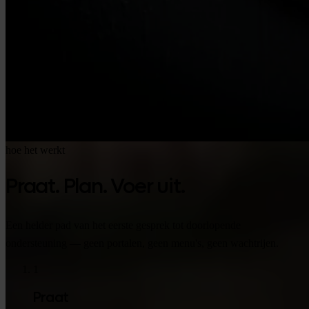
hoe het werkt
Praat. Plan. Voer uit.
Een helder pad van het eerste gesprek tot doorlopende
ondersteuning — geen portalen, geen menu's, geen wachtrijen.
1
Praat