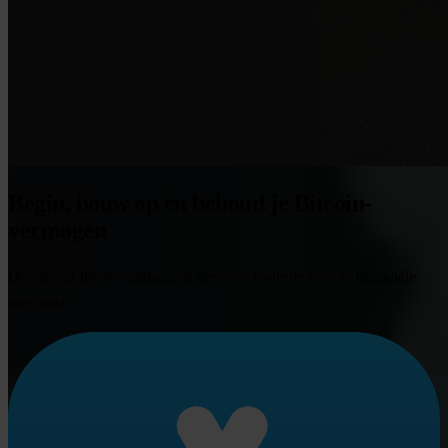
Begin, bouw op en behoud je Bitcoin-
vermogen
Download Invity vandaag en neem de controle over je financiële
toekomst.