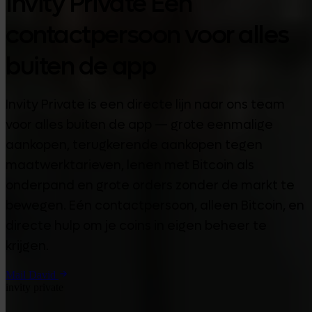
Invity Private Één
contactpersoon voor alles
buiten de app
Invity Private is een directe lijn naar ons team
voor alles buiten de app — grote eenmalige
aankopen, terugkerende aankopen tegen
maatwerktarieven, lenen met Bitcoin als
onderpand en grote orders zonder de markt te
bewegen. Eén contactpersoon, alleen Bitcoin, en
directe hulp om je coins in eigen beheer te
krijgen.
Mail David
invity private