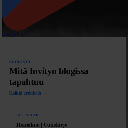
Google Play
BLOGISTA
Mitä Invityn blogissa
tapahtuu
Kaikki artikkelit →
UUTISKIRJE
Heinäkuu | Uutiskirje