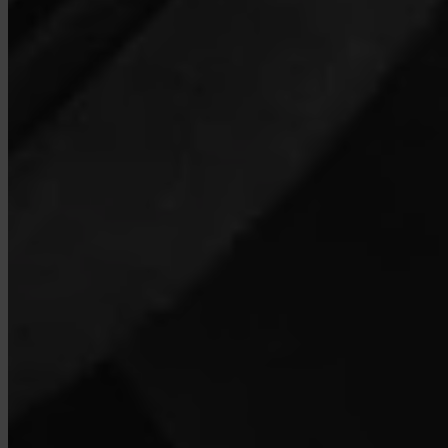
Mitä maita tuetaan?