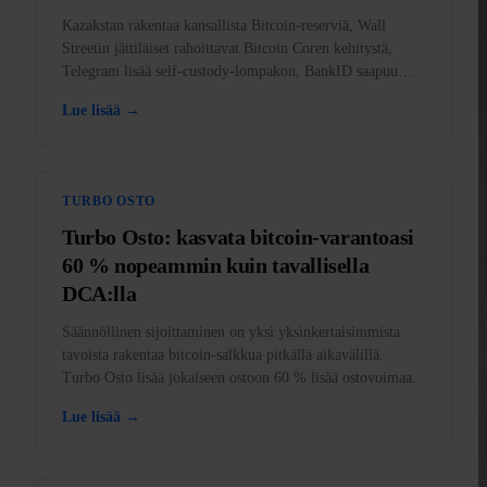
Kazakstan rakentaa kansallista Bitcoin-reserviä, Wall
Streetin jättiläiset rahoittavat Bitcoin Coren kehitystä,
Telegram lisää self-custody-lompakon, BankID saapuu
sovellukseen ja kulta laittomaksi Yhdysvalloissa.
Lue lisää →
TURBO OSTO
Turbo Osto: kasvata bitcoin-varantoasi
60 % nopeammin kuin tavallisella
DCA:lla
Säännöllinen sijoittaminen on yksi yksinkertaisimmista
tavoista rakentaa bitcoin-salkkua pitkällä aikavälillä.
Turbo Osto lisää jokaiseen ostoon 60 % lisää ostovoimaa.
Lue lisää →