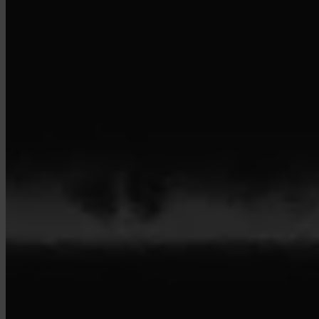
© 2026 Invity Finance s.r.o. Kaikki oikeudet pidätetään.