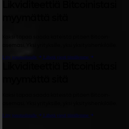
Likviditeettiä Bitcoinistasi
myymättä sitä
Kaksi tapaa saada käteistä pitäen Bitcoin-
asemasi. Yksi yrityksille, yksi yksityishenkilöille.
Liity jonotuslistalle
Lähetä viesti tiimillemme
Likviditeettiä Bitcoinistasi
myymättä sitä
Kaksi tapaa saada käteistä pitäen Bitcoin-
asemasi. Yksi yrityksille, yksi yksityishenkilöille.
Liity jonotuslistalle
Lähetä viesti tiimillemme