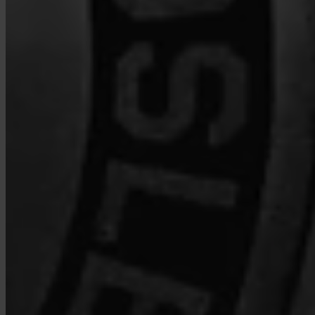
Mitä maksuja Invity veloittaa?