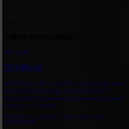
LAINAT
Valitse oikea polku
YRITYKSILLE
Yrityslaina
Yrityksille. Lainaa EUR, CZK tai PLN yrityksesi Bitcoinia vastaan
kiinteällä korolla, säilytä asemasi, maksa takaisin ja saa BTC
takaisin. Säännelty, dokumentoitu laina, jonka kanssa kirjanpitäjäsi
ja juristisi voivat työskennellä.
alkaen 10,5 % p.a. · 50 % LTV · alkaen 4 000 € · ilman
takautumisoikeutta