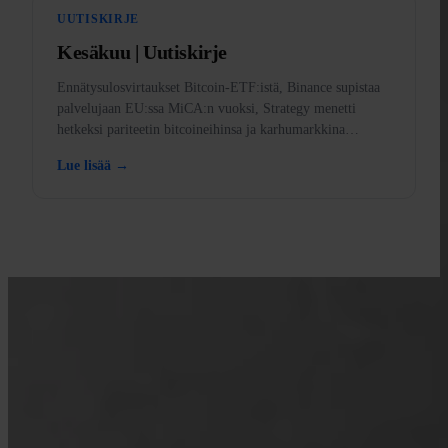
UUTISKIRJE
Kesäkuu | Uutiskirje
Ennätysulosvirtaukset Bitcoin-ETF:istä, Binance supistaa
palvelujaan EU:ssa MiCA:n vuoksi, Strategy menetti
hetkeksi pariteetin bitcoineihinsa ja karhumarkkina
selitettynä.
Lue lisää →
OPI INVITYN KANSSA
Nosta Bitcoin-osaamistasi
Sisältöä sekä ensiostajille että pitkäaikaisille stackereille. Ei hypeä, ei
hintaennusteita — vain selkeitä ajattelumalleja.