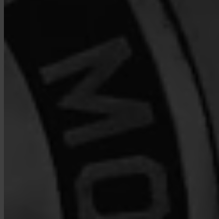
Kuka pitää Bitcoiniani?