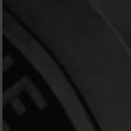
Kyllä. Invity Finance s.r.o. toimii EU:n rahoituslisenssillä täydellä
MiCA-vaatimustenmukaisuudella. Toimintasi suojaavat samat
säännöt kuin mitä tahansa säänneltyä rahoituspalvelua EU:ssa.
Miten Invity eroaa pörssistä?