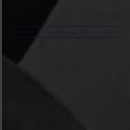
Email
Avaa Academy
Usein kysyttyä
FAQ
Onko Invity lisensoitu ja säännelty?