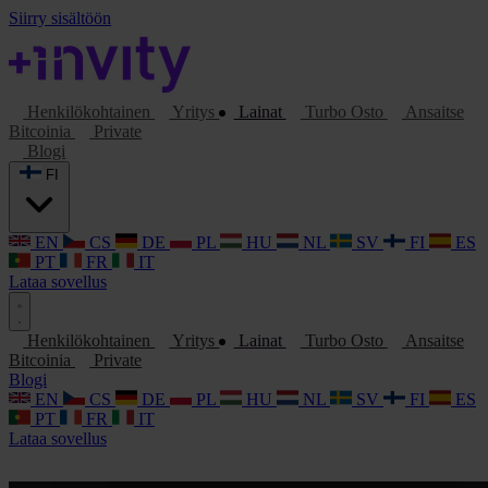
Siirry sisältöön
Henkilökohtainen
Yritys
Lainat
Turbo Osto
Ansaitse
Bitcoinia
Private
Blogi
FI
EN
CS
DE
PL
HU
NL
SV
FI
ES
PT
FR
IT
Lataa sovellus
Henkilökohtainen
Yritys
Lainat
Turbo Osto
Ansaitse
Bitcoinia
Private
Blogi
EN
CS
DE
PL
HU
NL
SV
FI
ES
PT
FR
IT
Lataa sovellus