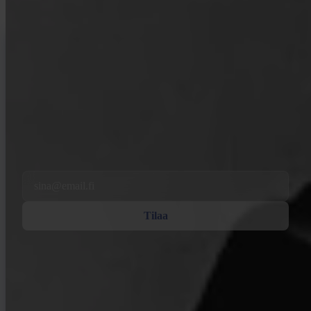
INVITY NEWSLETTER
Suoraan Invitylta
Säännöllinen viestimme — mitä Bitcoinissa, rahoituksessa ja Invitylla
tapahtuu.
Tilaamalla suostut vastaanottamaan markkinointi- ja
tuotesähköposteja meiltä. Peruuta tilaus milloin tahansa. Katso
Tietosuojakäytäntö
.
Email
Tilaa