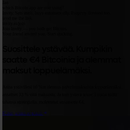
Jan
which Bitcoin app are you using?
Invity. Sets itself, buys automatically. Properly licensed too.
send me the link
invity.io/join
Join Invity — you both get Bitcoin.
Your friend invited you. Start stacking.
Suosittele ystävää. Kumpikin
saatte €4 Bitcoinia ja alemmat
maksut loppuelämäksi.
Anna ystävillesi 10 %:n alennus palvelumaksuista loppuelämäksi,
ansaitset 33 % siitä maksusta. Ja kun ystävä tekee 3 ostoa millä
tahansa strategialla, molemmat ansaitsette €4.
Katso, miten se toimii