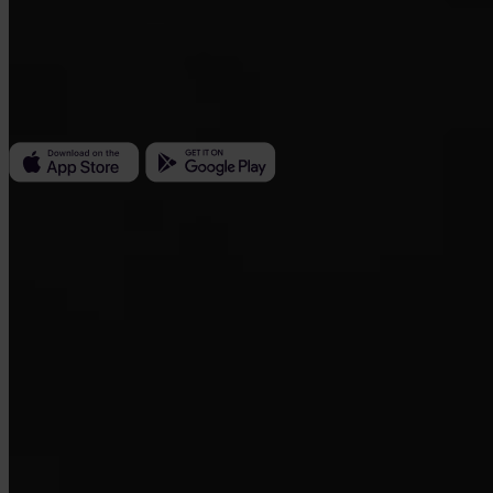
Invity Finance s.r.o.
Kundratka 2359/17a 180 00 Praha 8 Tšekki
Yritystunnus: 223 69 775
Invity
Henkilökohtainen
Yritys
Lainat
Turbo Osto
Ansaitse Bitcoinia
Private
Company
Tietoja
Lakitiedot
Blogi