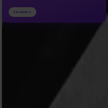
Lue näyte
INVITY ACADEMY
Opi lisää Bitcoinista
Lyhyitä oppitunteja, tietovisoja ja käytännön malleja suoraan
sovelluksessa.
Avaamalla Academyn suostut vastaanottamaan markkinointi- ja
tuotesähköposteja meiltä. Peruuta tilaus milloin tahansa. Katso
Tietosuojakäytäntö
.