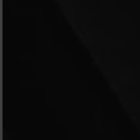
Voivatko yritykset käyttää Invityä?