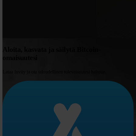
Aloita, kasvata ja säilytä Bitcoin-
omaisuutesi
Lataa Invity ja ota taloudellinen tulevaisuutesi haltuun.