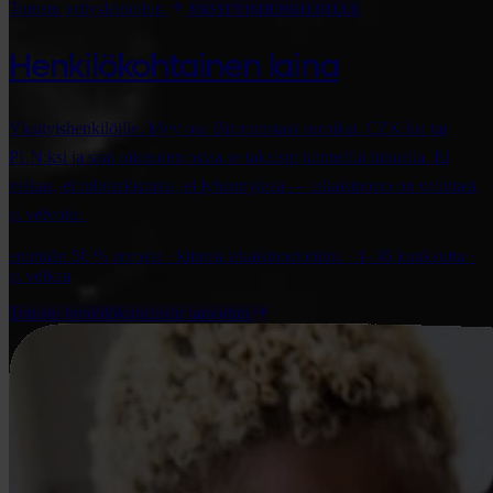
Tutustu yrityslainoihin
YKSITYISHENKILÖILLE
Henkilökohtainen laina
Yksityishenkilöille. Myy osa Bitcoinistasi euroiksi, CZK:ksi tai
PLN:ksi ja saat oikeuden ostaa se takaisin kiinteällä hinnalla. Ei
velkaa, ei tulotarkistusta, ei lyhennyksiä — takaisinosto on valintasi,
ei velvoite.
enintään 50 % arvosta · kiinteä takaisinostohinta · 1–36 kuukautta ·
ei velkaa
Tutustu henkilökohtaisiin lainoihin