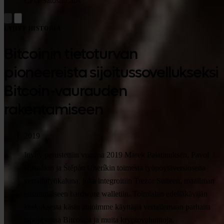
CFO SatoshiLabs
LYHYT HISTORIA
Bitcoinin tietoturvan
pioneereista sijoitussovellukseksi
Bitcoin-vaurauden
rakentamiseen
2019
Invity perustettiin vuonna 2019 Marek Palatinuksen, Pavol
Rusnákin ja Štěpán Uheríkin toimesta työpöytäversiosena
vertailutyökaluna, joka integroitiin Trezor Suiteen, maailman
ensimmäiseen hardware walletiin. Toimialan edelläkävijän
keskuksesta käsin autoimme käyttäjiä vertailemaan parhaita
tapoja ostaa Bitcoinia ja muita kryptovaluuttoja.