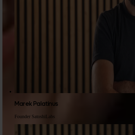
Marek Palatinus
Founder SatoshiLabs