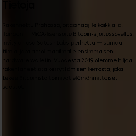
Tietoja
Rakennettu Prahassa, bitcoinaajille kaikkialla.
Tänään — MiCA-lisensoitu Bitcoin-sijoitussovellus.
Invity on osa SatoshiLabs-perhettä — samaa
tiimiä, joka antoi maailmalle ensimmäisen
hardware walletin. Vuodesta 2019 olemme hiljaa
rakentaneet sitä kerryttämisen kerrosta, joka
tekee Bitcoinista toimivat elämänmittaiset
säästöt.