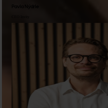
Pavla Nýdrle
CEO Invity