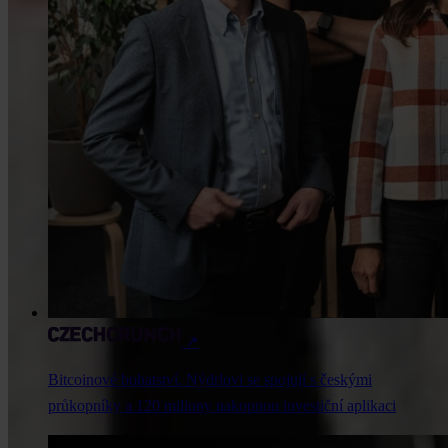
↗
Bitcoinové bohatství. Nýdrlovi se spojují s českými
průkopníky a 120 miliony nakopnou investiční aplikaci