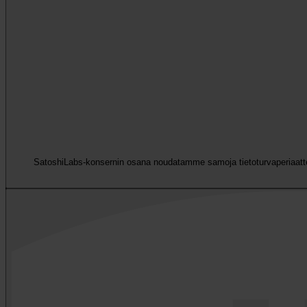
SatoshiLabs-konsernin osana noudatamme samoja tietoturvaperiaatteit