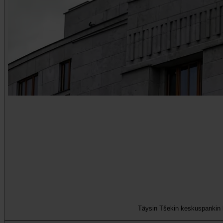
Täysin Tšekin keskuspankin li