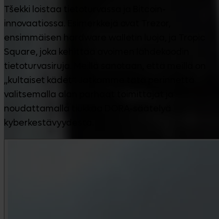
Tšekki loistaa tietoturvassa ja Bitcoin-
innovaatiossa. Esimerkkejä ovat Trezor,
ensimmäisen hardware walletin luoja, ja Tropic
Square, joka kehittää avoimen lähdekoodin
tietoturvasiruja. Meillä sanotaan, että meillä on
„kultaiset kädet“. Jatkamme tätä perinnettä
valitsemalla alan parhaat toimittajat ja
noudattamalla tiukkaa DORA-säätelyä
kyberkestävyydestä.