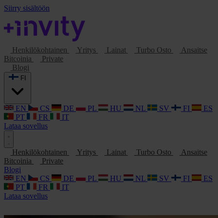
Siirry sisältöön
Henkilökohtainen
Yritys
Lainat
Turbo Osto
Ansaitse
Bitcoinia
Private
Blogi
FI
EN
CS
DE
PL
HU
NL
SV
FI
ES
PT
FR
IT
Lataa sovellus
Henkilökohtainen
Yritys
Lainat
Turbo Osto
Ansaitse
Bitcoinia
Private
Blogi
EN
CS
DE
PL
HU
NL
SV
FI
ES
PT
FR
IT
Lataa sovellus