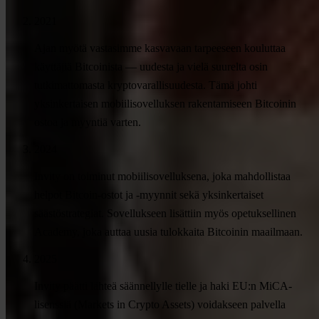
2021
Ajan myötä vastasimme kasvavaan tarpeeseen kouluttaa
käyttäjiä Bitcoinista — uudesta ja vielä suurelta osin
tutkimattomasta kryptovarallisuudesta. Tämä johti
yksinkertaisen mobiilisovelluksen rakentamiseen Bitcoinin
ostoa ja myyntiä varten.
2024
Invity on toiminut mobiilisovelluksena, joka mahdollistaa
helpot Bitcoin-ostot ja -myynnit sekä yksinkertaiset
säästöstrategiat. Sovellukseen lisättiin myös opetuksellinen
Academy, joka auttaa uusia tulokkaita Bitcoinin maailmaan.
2025
Invity päätti lähteä säännellylle tielle ja haki EU:n MiCA-
lisenssiä (Markets in Crypto Assets) voidakseen palvella