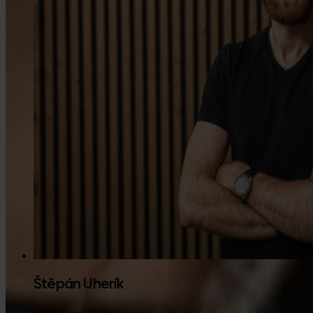
Štěpán Uherík