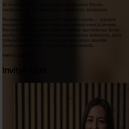
Se on tehtävämme: olla elinikäinen kumppanisi Bitcoin-
varallisuudessa. Yksinkertaisesti, säänneltynä, tehokkaasti.
Perustimme Invityn vuonna 2019 selkeällä visiolla — jokainen
ansaitsee parempaa rahaa. Poistamme tekniset esteet ja teemme
Bitcoiniin siirtymisestä turvallista ja kaikille saavutettavaa. Invity-
sovellus vie tämän pidemmälle: paitsi helppoon aloitukseen, myös
työkaluihin niille, jotka haluavat rakentaa pitkän aikavälin
varallisuutta tämän päivän parhaalla rahamuodolla.
OMISTAJAMME
Invityn tiimi