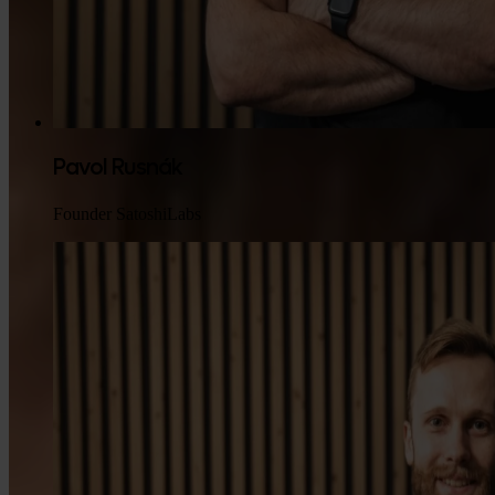
Pavol Rusnák
Founder SatoshiLabs