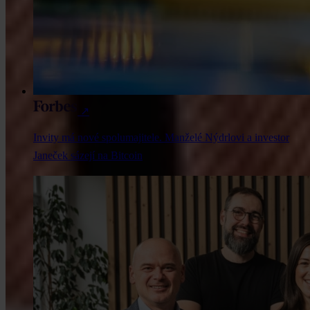
↗
Invity má nové spolumajitele. Manželé Nýdrlovi a investor
Janeček sázejí na Bitcoin