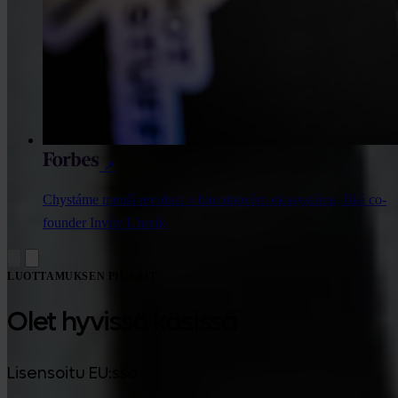
↗
Chystáme menší revoluci v bitcoinovém ekosystému, říká co-
founder Invity Uherík
LUOTTAMUKSEN PILARIT
Olet hyvissä käsissä
Lisensoitu EU:ssa