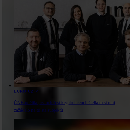
↗
EURO.CZ
ČNB udělila prvních šest krypto licencí. Celkem si o ni
zažádalo na tři sta subjektů