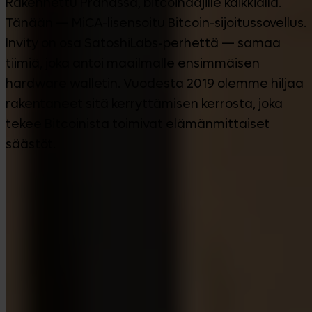
Rakennettu Prahassa, bitcoinaajille kaikkialla.
Tänään — MiCA-lisensoitu Bitcoin-sijoitussovellus.
Invity on osa SatoshiLabs-perhettä — samaa
tiimiä, joka antoi maailmalle ensimmäisen
hardware walletin. Vuodesta 2019 olemme hiljaa
rakentaneet sitä kerryttämisen kerrosta, joka
tekee Bitcoinista toimivat elämänmittaiset
säästöt.