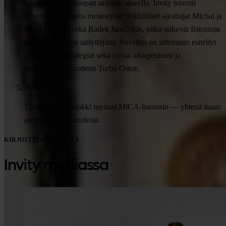
asiakkaitaan Euroopan unionin alueella. Invity toivotti
tervetulleeksi myös menestyvät tšekkiläiset sijoittajat Michal ja
Pavla Nýdrlen sekä Radek Janečekin, jotka näkevät Bitcoinin
modernina arvon säilyttäjänä. Sovellus on sittemmin esitellyt
älykkäät ostostrategiat sekä täysin alkuperäisen ja
innovatiivisen tuotteen Turbo Oston.
2026
Tšekin keskuspankki myönsi MiCA-lisenssin — yhtenä maan
ensimmäisistä kuudesta.
KIRJOITTIVAT MEISTÄ
Invity mediassa