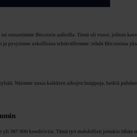
 tai ratsastimme Bitcoinin aalloilla. Tämä oli vuosi, jolloin k
pysyimme uskollisina tehtävällemme: tehdä Bitcoinista yksinke
n tylsää. Näimme uusia kaikkien aikojen huippuja, hetkiä puhdas
emmin
 yli 387 000 koodiriviin. Tämä työ mahdollisti joitakin tähän