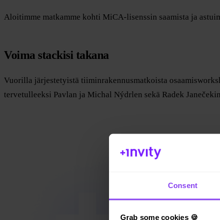
Aloitimme matkamme kohti MiCA-lisenssin saamista ja astuimme
Voima stackisi takana
Vuorilla järjestetyistä tiiminrakennusmatkoista osaamiswork
tervetulleeksi Pavlan ja Michal Nýdrlen sekä Radek Janečekin
Consent
Grab some cookies 🍪