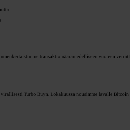
uutta
e
mmenkertaistimme transaktiomäärän edelliseen vuoteen verratt
irallisesti Turbo Buyn. Lokakuussa nousimme lavalle Bitcoin