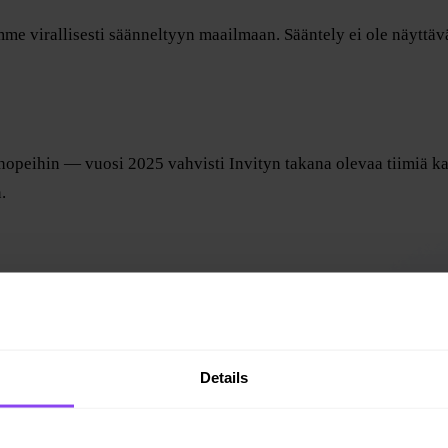
 virallisesti säänneltyyn maailmaan. Sääntely ei ole näyttävää
shopeihin — vuosi 2025 vahvisti Invityn takana olevaa tiimiä 
.
Details