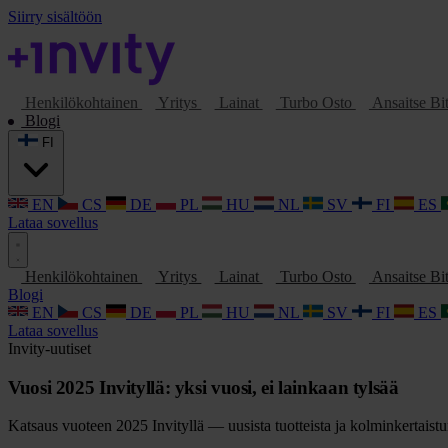
Siirry sisältöön
Henkilökohtainen
Yritys
Lainat
Turbo Osto
Ansaitse Bi
Blogi
FI
EN
CS
DE
PL
HU
NL
SV
FI
ES
Lataa sovellus
Henkilökohtainen
Yritys
Lainat
Turbo Osto
Ansaitse Bi
Blogi
EN
CS
DE
PL
HU
NL
SV
FI
ES
Lataa sovellus
Invity-uutiset
Vuosi 2025 Invityllä: yksi vuosi, ei lainkaan tylsää
Katsaus vuoteen 2025 Invityllä — uusista tuotteista ja kolminkertaist