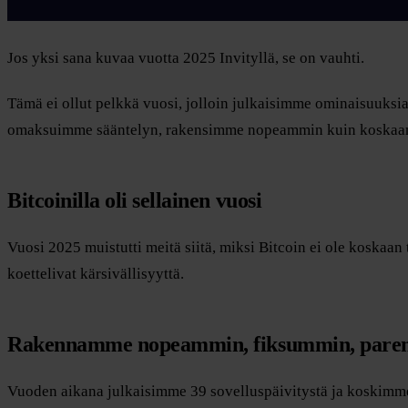
Jos yksi sana kuvaa vuotta 2025 Invityllä, se on vauhti.
Tämä ei ollut pelkkä vuosi, jolloin julkaisimme ominaisuuksia
omaksuimme sääntelyn, rakensimme nopeammin kuin koskaan ja 
Bitcoinilla oli sellainen vuosi
Vuosi 2025 muistutti meitä siitä, miksi Bitcoin ei ole koskaa
koettelivat kärsivällisyyttä.
Rakennamme nopeammin, fiksummin, par
Vuoden aikana julkaisimme 39 sovelluspäivitystä ja koskimme