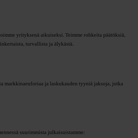
asvoimme yrityksenä aikuiseksi. Teimme rohkeita päätöksiä,
rtaista, turvallista ja älykästä.
ta markkinaeuforiaa ja laskukauden tyyniä jaksoja, jotka
 mennessä suurimmista julkaisuistamme: