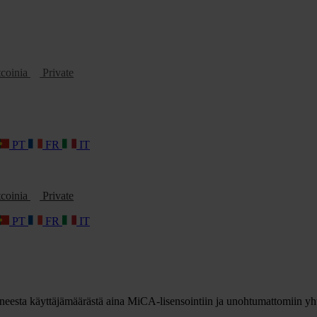
tcoinia
Private
PT
FR
IT
tcoinia
Private
PT
FR
IT
uneesta käyttäjämäärästä aina MiCA-lisensointiin ja unohtumattomiin yh