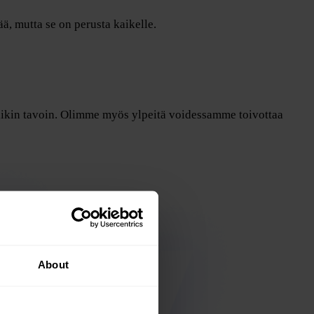
, mutta se on perusta kaikelle.
kaikin tavoin. Olimme myös ylpeitä voidessamme toivottaa
About