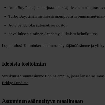
Auto Buy Plus, joka tarjoaa stackaajille enemmän joustav
Turbo Buy, tähän mennessä monipuolisin ominaisuutemm
Auto Send, joka automatisoi nostot
Sovelluksen sisäinen Academy, julkaistu helmikuussa
Lopputulos? Kolminkertaistimme käyttäjämäärämme ja yli ky
Ideoista tositoimiin
Syyskuussa suuntasimme ChainCampiin, jossa lanseerasimme v
Bridge Fundista
.
Astuminen säänneltyyn maailmaan