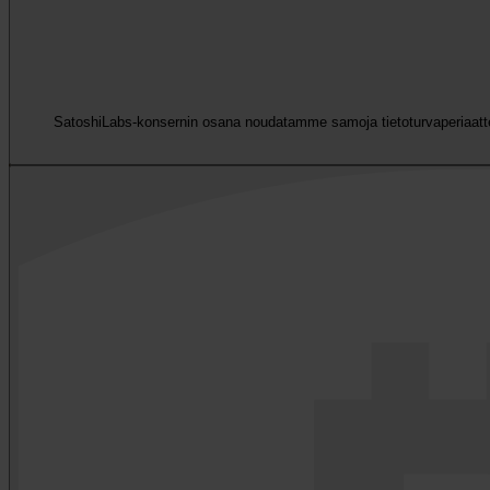
SatoshiLabs-konsernin osana noudatamme samoja tietoturvaperiaatteit