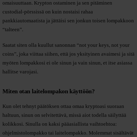
omaisuuttaan. Krypton ostaminen ja sen pitäminen
custodial-pörssissä on kuin nostaisi rahaa
pankkiautomaatista ja jättäisi sen jonkun toisen lompakkoon
“talteen”.
Saatat siten olla kuullut sanonnan “not your keys, not your
coins”, joka viittaa siihen, että jos yksityinen avaimesi ja sitä
myöten lompakkosi ei ole sinun ja vain sinun, et itse asiassa
hallitse varojasi.
Miten otan laitelompakon käyttöön?
Kun olet tehnyt päätöksen ottaa omaa kryptoasi suoraan
haltuun, sinun on selvitettävä, missä aiot todella säilyttää
kolikkosi. Sinulla on kaksi pääasiallista vaihtoehtoa:
ohjelmistolompakko tai laitelompakko. Molemmat sisältävät