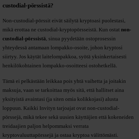
custodial-pörssistä?
Non-custodial-pörssit eivät säilytä kryptoasi puolestasi,
mikä erottaa ne custodial-kryptopörsseistä. Kun ostat
non-
custodial-pörssistä
, sinua pyydetään ostoprosessin
yhteydessä antamaan lompakko-osoite, johon kryptosi
siirtyy. Jos käytät laitelompakkoa, syötä yksinkertaisesti
henkilökohtainen lompakko-osoitteesi ostohetkellä.
Tämä ei pelkästään leikkaa pois yhtä vaihetta ja joitakin
maksuja, vaan se tarkoittaa myös sitä, että hallitset aina
yksityistä avaintasi (ja siten omia kolikkojasi) alusta
loppuun. Kaikki Invityn tarjoajat ovat non-custodial-
pörssejä, mikä tekee sekä uusien käyttäjien että kokeneiden
treidaajien paljon helpommaksi verrata
kryptovaluuttapörssejä ja ostaa kryptoa välittömästi.