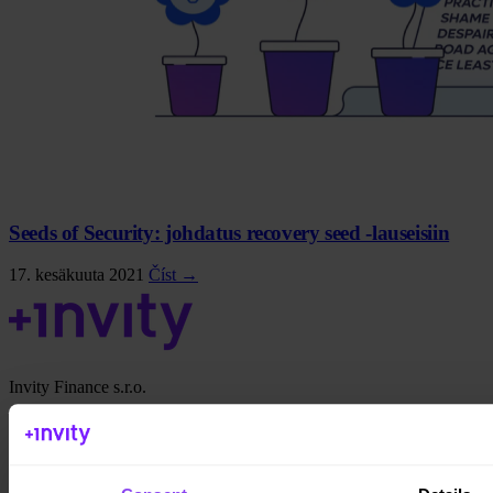
Seeds of Security: johdatus recovery seed -lauseisiin
17. kesäkuuta 2021
Číst →
Invity Finance s.r.o.
Kundratka 2359/17a 180 00 Praha 8 Tšekki
Yritystunnus: 223 69 775