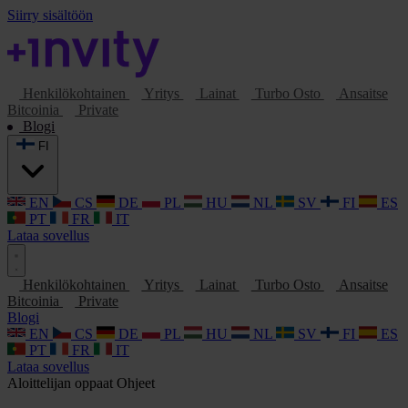
Siirry sisältöön
Henkilökohtainen
Yritys
Lainat
Turbo Osto
Ansaitse
Bitcoinia
Private
Blogi
FI
EN
CS
DE
PL
HU
NL
SV
FI
ES
PT
FR
IT
Lataa sovellus
Henkilökohtainen
Yritys
Lainat
Turbo Osto
Ansaitse
Bitcoinia
Private
Blogi
EN
CS
DE
PL
HU
NL
SV
FI
ES
PT
FR
IT
Lataa sovellus
Aloittelijan oppaat
Ohjeet