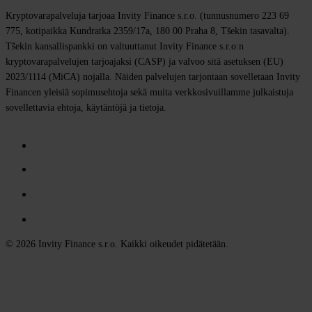
Kryptovarapalveluja tarjoaa Invity Finance s.r.o. (tunnusnumero 223 69
775, kotipaikka Kundratka 2359/17a, 180 00 Praha 8, Tšekin tasavalta).
Tšekin kansallispankki on valtuuttanut Invity Finance s.r.o:n
kryptovarapalvelujen tarjoajaksi (CASP) ja valvoo sitä asetuksen (EU)
2023/1114 (MiCA) nojalla. Näiden palvelujen tarjontaan sovelletaan Invity
Financen yleisiä sopimusehtoja sekä muita verkkosivuillamme julkaistuja
sovellettavia ehtoja, käytäntöjä ja tietoja.
© 2026 Invity Finance s.r.o. Kaikki oikeudet pidätetään.