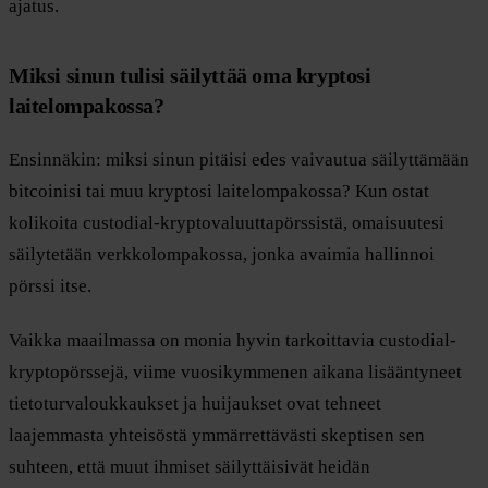
ajatus.
Miksi sinun tulisi säilyttää oma kryptosi
laitelompakossa?
Ensinnäkin: miksi sinun pitäisi edes vaivautua säilyttämään
bitcoinisi tai muu kryptosi laitelompakossa? Kun ostat
kolikoita custodial-kryptovaluuttapörssistä, omaisuutesi
säilytetään verkkolompakossa, jonka avaimia hallinnoi
pörssi itse.
Vaikka maailmassa on monia hyvin tarkoittavia custodial-
kryptopörssejä, viime vuosikymmenen aikana lisääntyneet
tietoturvaloukkaukset ja huijaukset ovat tehneet
laajemmasta yhteisöstä ymmärrettävästi skeptisen sen
suhteen, että muut ihmiset säilyttäisivät heidän