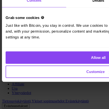
Consent
Details
Invity
Grab some cookies 🍪
Just like with Bitcoin, you stay in control. We use cookies to 
Henkilökohtainen
Yritys
and, with your permission, personalize content and marketing.
Lainat
settings at any time.
Turbo Osto
Ansaitse Bitcoinia
Private
Company
Allow all
Tietoja
Lakitiedot
Customize
Blogi
Media
Affiliate
Ura
Yhteystiedot
Tietosuojakäytäntö
Yleiset sopimusehdot
Evästekäytäntö
Evästeasetukset