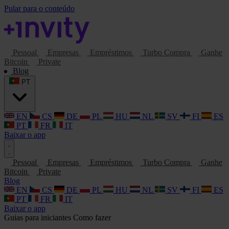
Pular para o conteúdo
Pessoal
Empresas
Empréstimos
Turbo Compra
Ganhe
Bitcoin
Private
Blog
PT
EN
CS
DE
PL
HU
NL
SV
FI
ES
PT
FR
IT
Baixar o app
Pessoal
Empresas
Empréstimos
Turbo Compra
Ganhe
Bitcoin
Private
Blog
EN
CS
DE
PL
HU
NL
SV
FI
ES
PT
FR
IT
Baixar o app
Guias para iniciantes
Como fazer