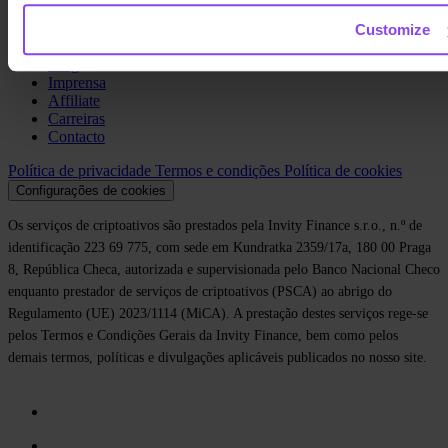
Sobre nós
Customize
Legal
Blog
Imprensa
Affiliate
Carreiras
Contacto
Política de privacidade
Termos e condições
Política de cookies
Configurações de cookies
Os serviços de criptoativos são prestados pela Invity Finance s.r.o., n.º de
identificação 223 69 775, com sede em Kundratka 2359/17a, 180 00 Praga
8, República Checa, autorizada e supervisionada pelo Banco Nacional Checo
enquanto prestador de serviços de criptoativos (PSCA) ao abrigo do
Regulamento (UE) 2023/1114 (MiCA). A prestação destes serviços rege-se
pelos Termos e Condições Gerais da Invity Finance, bem como pelos
demais termos, políticas e divulgações aplicáveis publicados no nosso site.