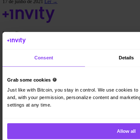
17 de junho de 2021
Ler →
Invity Finance s.r.o.
Kundratka 2359/17a 180 00 Praga 8 República Checa
ID da empresa: 223 69 775
Consent
Details
Grab some cookies 🍪
Invity
Just like with Bitcoin, you stay in control. We use cookies to 
Pessoal
and, with your permission, personalize content and marketing.
Empresas
settings at any time.
Empréstimos
Turbo Compra
Ganhe Bitcoin
Private
Allow all
Company