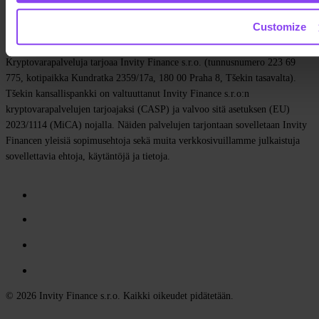
Tietosuojakäytäntö
Yleiset sopimusehdot
Evästekäytäntö
Customize
Evästeasetukset
Kryptovarapalveluja tarjoaa Invity Finance s.r.o. (tunnusnumero 223 69
775, kotipaikka Kundratka 2359/17a, 180 00 Praha 8, Tšekin tasavalta).
Tšekin kansallispankki on valtuuttanut Invity Finance s.r.o:n
kryptovarapalvelujen tarjoajaksi (CASP) ja valvoo sitä asetuksen (EU)
2023/1114 (MiCA) nojalla. Näiden palvelujen tarjontaan sovelletaan Invity
Financen yleisiä sopimusehtoja sekä muita verkkosivuillamme julkaistuja
sovellettavia ehtoja, käytäntöjä ja tietoja.
© 2026 Invity Finance s.r.o. Kaikki oikeudet pidätetään.