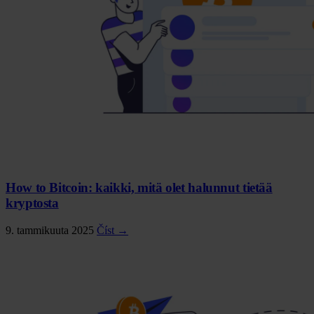
How to Bitcoin: kaikki, mitä olet halunnut tietää
kryptosta
9. tammikuuta 2025
Číst →