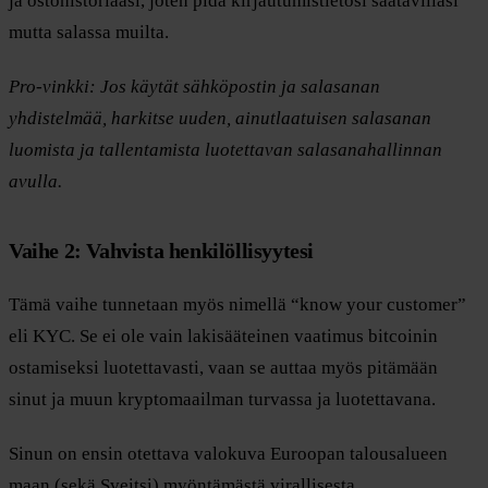
ja ostohistoriaasi, joten pidä kirjautumistietosi saatavillasi
mutta salassa muilta.
Pro-vinkki: Jos käytät sähköpostin ja salasanan
yhdistelmää, harkitse uuden, ainutlaatuisen salasanan
luomista ja tallentamista luotettavan salasanahallinnan
avulla.
Vaihe 2: Vahvista henkilöllisyytesi
Tämä vaihe tunnetaan myös nimellä “know your customer”
eli KYC. Se ei ole vain lakisääteinen vaatimus bitcoinin
ostamiseksi luotettavasti, vaan se auttaa myös pitämään
sinut ja muun kryptomaailman turvassa ja luotettavana.
Sinun on ensin otettava valokuva Euroopan talousalueen
maan (sekä Sveitsi) myöntämästä virallisesta