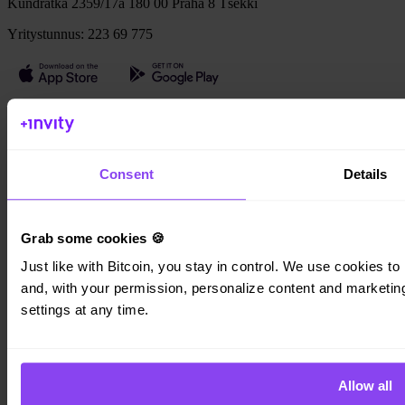
Kundratka 2359/17a 180 00 Praha 8 Tšekki
Yritystunnus: 223 69 775
Invity
Henkilökohtainen
Yritys
Consent
Details
Lainat
Turbo Osto
Ansaitse Bitcoinia
Private
Grab some cookies 🍪
Just like with Bitcoin, you stay in control. We use cookies to 
Company
and, with your permission, personalize content and marketing.
Tietoja
settings at any time.
Lakitiedot
Blogi
Media
Affiliate
Allow all
Ura
Yhteystiedot