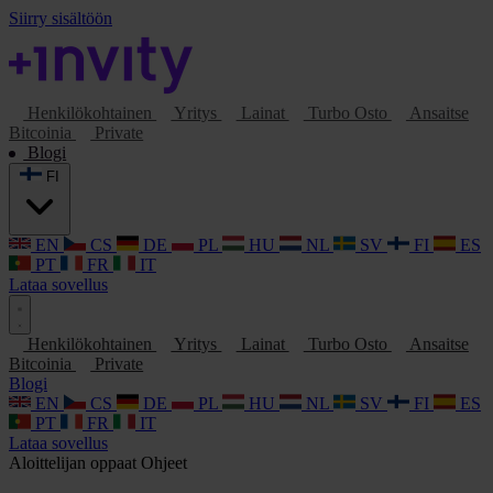
Siirry sisältöön
Henkilökohtainen
Yritys
Lainat
Turbo Osto
Ansaitse
Bitcoinia
Private
Blogi
FI
EN
CS
DE
PL
HU
NL
SV
FI
ES
PT
FR
IT
Lataa sovellus
Henkilökohtainen
Yritys
Lainat
Turbo Osto
Ansaitse
Bitcoinia
Private
Blogi
EN
CS
DE
PL
HU
NL
SV
FI
ES
PT
FR
IT
Lataa sovellus
Aloittelijan oppaat
Ohjeet