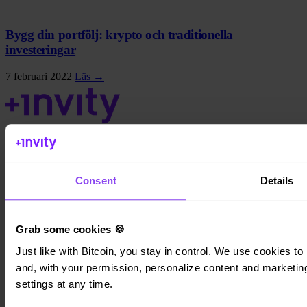
Bygg din portfölj: krypto och traditionella
investeringar
7 februari 2022
Läs →
Invity Finance s.r.o.
Kundratka 2359/17a 180 00 Prag 8 Tjeckien
Consent
Details
Företags-ID: 223 69 775
Grab some cookies 🍪
Just like with Bitcoin, you stay in control. We use cookies to 
Invity
and, with your permission, personalize content and marketing.
settings at any time.
Personligt
Företag