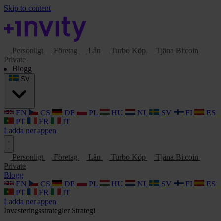
Skip to content
Personligt
Företag
Lån
Turbo Köp
Tjäna Bitcoin
Private
Blogg
SV
EN
CS
DE
PL
HU
NL
SV
FI
ES
PT
FR
IT
Ladda ner appen
Personligt
Företag
Lån
Turbo Köp
Tjäna Bitcoin
Private
Blogg
EN
CS
DE
PL
HU
NL
SV
FI
ES
PT
FR
IT
Ladda ner appen
Investeringsstrategier
Strategi