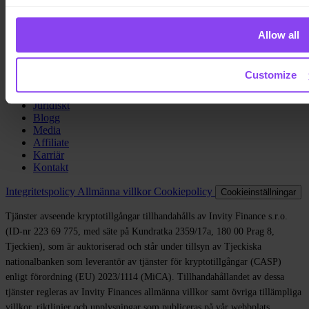
Lån
Turbo Köp
Tjäna Bitcoin
Allow all
Private
Company
Customize
Om oss
Juridiskt
Blogg
Media
Affiliate
Karriär
Kontakt
Integritetspolicy
Allmänna villkor
Cookiepolicy
Cookieinställningar
Tjänster avseende kryptotillgångar tillhandahålls av Invity Finance s.r.o.
(ID-nr 223 69 775, med säte på Kundratka 2359/17a, 180 00 Prag 8,
Tjeckien), som är auktoriserad och står under tillsyn av Tjeckiska
nationalbanken som leverantör av tjänster för kryptotillgångar (CASP)
enligt förordning (EU) 2023/1114 (MiCA). Tillhandahållandet av dessa
tjänster regleras av Invity Finances allmänna villkor samt övriga tillämpliga
villkor, riktlinjer och upplysningar som publiceras på vår webbplats.