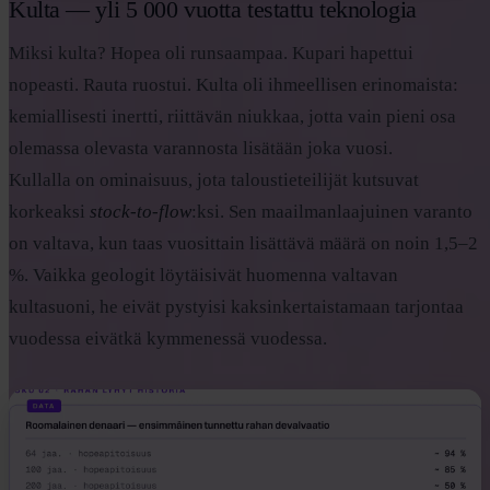
Kulta — yli 5 000 vuotta testattu teknologia
Miksi kulta? Hopea oli runsaampaa. Kupari hapettui
nopeasti. Rauta ruostui. Kulta oli ihmeellisen erinomaista:
kemiallisesti inertti, riittävän niukkaa, jotta vain pieni osa
olemassa olevasta varannosta lisätään joka vuosi.
Kullalla on ominaisuus, jota taloustieteilijät kutsuvat
korkeaksi
stock-to-flow
:ksi. Sen maailmanlaajuinen varanto
on valtava, kun taas vuosittain lisättävä määrä on noin 1,5–2
%. Vaikka geologit löytäisivät huomenna valtavan
kultasuoni, he eivät pystyisi kaksinkertaistamaan tarjontaa
vuodessa eivätkä kymmenessä vuodessa.