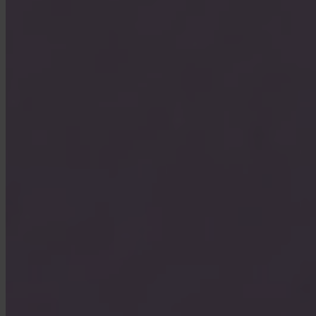
Lakitiedot
Blogi
Media
Affiliate
Ura
Yhteystiedot
Tietosuojakäytäntö
Yleiset sopimusehdot
Evästekäytäntö
Evästeasetukset
Kryptovarapalveluja tarjoaa Invity Finance s.r.o. (tunnusnumero 223 69
775, kotipaikka Kundratka 2359/17a, 180 00 Praha 8, Tšekin tasavalta).
Tšekin kansallispankki on valtuuttanut Invity Finance s.r.o:n
kryptovarapalvelujen tarjoajaksi (CASP) ja valvoo sitä asetuksen (EU)
2023/1114 (MiCA) nojalla. Näiden palvelujen tarjontaan sovelletaan Invity
Financen yleisiä sopimusehtoja sekä muita verkkosivuillamme julkaistuja
sovellettavia ehtoja, käytäntöjä ja tietoja.