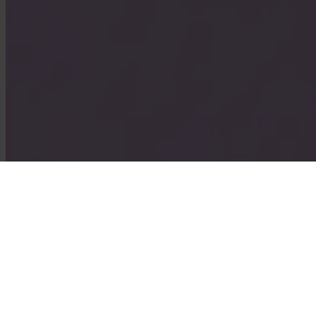
© 2026 Invity Finance s.r.o. Kaikki oikeudet pidätetään.