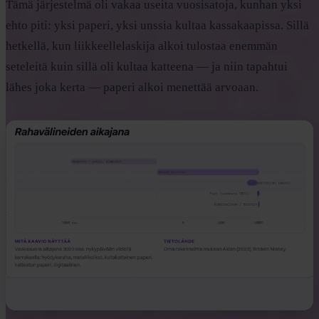
Tämä järjestelmä oli vakaa useita vuosisatoja, kunhan yksi
ehto piti: yksi paperi, yksi unssia kultaa kassakaapissa. Sillä
hetkellä, kun liikkeellelaskija alkoi tulostaa enemmän
seteleitä kuin sillä oli kultaa katteena — ja niin tapahtui
lähes joka kerta — paperi alkoi menettää arvoaan.