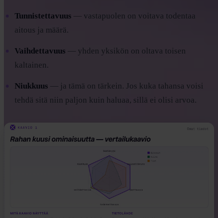
Tunnistettavuus
— vastapuolen on voitava todentaa
aitous ja määrä.
Vaihdettavuus
— yhden yksikön on oltava toisen
kaltainen.
Niukkuus
— ja tämä on tärkein. Jos kuka tahansa voisi
tehdä sitä niin paljon kuin haluaa, sillä ei olisi arvoa.