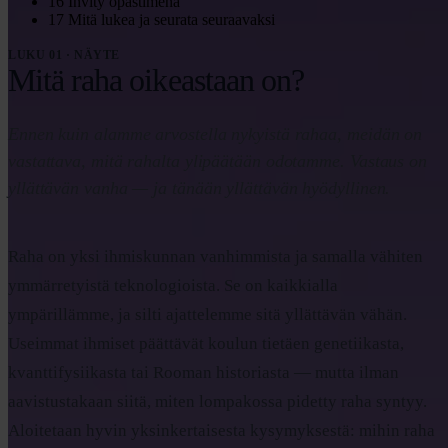
16
Invity opastimena
17
Mitä lukea ja seurata seuraavaksi
LUKU 01 · NÄYTE
Mitä raha oikeastaan on?
Ennen kuin alamme arvostella nykyistä rahaa, meidän on
vastattava, mitä rahalta ylipäätään odotamme. Vastaus on
yllättävän vanha — ja tänään yllättävän hyödyllinen.
Raha on yksi ihmiskunnan vanhimmista ja samalla vähiten
ymmärretyistä teknologioista. Se on kaikkialla
ympärillämme, ja silti ajattelemme sitä yllättävän vähän.
Useimmat ihmiset päättävät koulun tietäen genetiikasta,
kvanttifysiikasta tai Rooman historiasta — mutta ilman
aavistustakaan siitä, miten lompakossa pidetty raha syntyy.
Aloitetaan hyvin yksinkertaisesta kysymyksestä: mihin raha