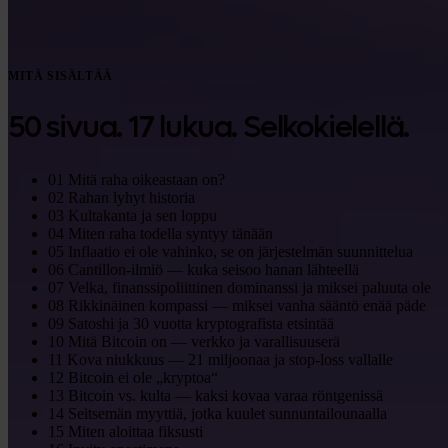
MITÄ SISÄLTÄÄ
50 sivua. 17 lukua. Selkokielellä.
01
Mitä raha oikeastaan on?
02
Rahan lyhyt historia
03
Kultakanta ja sen loppu
04
Miten raha todella syntyy tänään
05
Inflaatio ei ole vahinko, se on järjestelmän suunnittelua
06
Cantillon-ilmiö — kuka seisoo hanan lähteellä
07
Velka, finanssipoliittinen dominanssi ja miksei paluuta ole
08
Rikkinäinen kompassi — miksei vanha sääntö enää päde
09
Satoshi ja 30 vuotta kryptografista etsintää
10
Mitä Bitcoin on — verkko ja varallisuuserä
11
Kova niukkuus — 21 miljoonaa ja stop-loss vallalle
12
Bitcoin ei ole „kryptoa“
13
Bitcoin vs. kulta — kaksi kovaa varaa röntgenissä
14
Seitsemän myyttiä, jotka kuulet sunnuntailounaalla
15
Miten aloittaa fiksusti