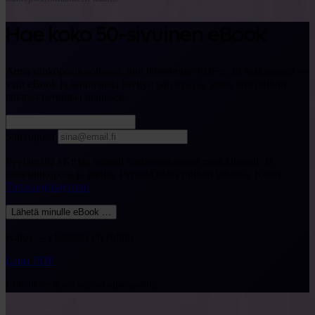
Hae koko 50-sivuinen eBook
Anna sähköpostiosoitteesi, niin lähetämme PDF:n. Ei roskapostia —
vain eBook ja satunnaisia Invityn päivityksiä, joista voit milloin
tahansa peruuttaa tilauksen.
Sähköposti
Pyytämällä eKirjaa suostut vastaanottamaan markkinointi- ja
tuotesähköposteja meiltä. Peruuta tilaus milloin tahansa. Katso
Tietosuojakäytäntö
.
Lähetä minulle eBook
…
Kiitos — eBookisi on valmis.
Lataa PDF
Lähetimme myös kopion sähköpostiisi.