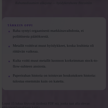
Rahamediuumien aikajana — hyödykerahasta Bitcoiniin.
TÄRKEIN OPPI
Raha syntyi orgaanisesti markkinavaihdosta, ei
poliittisesta päätöksestä.
Metallit voittivat muut hyödykkeet, koska louhinta oli
riittävän vaikeaa.
Kulta voitti muut metallit luonnon korkeimman stock-to-
flow-suhteen ansiosta.
Paperirahan historia on toistuvan houkutuksen historia:
tulostaa enemmän kuin on katetta.
Loput 15 lukua löytyvät täydestä PDF:stä, jonka saat alla olevan
sähköpostilomakkeen kautta.