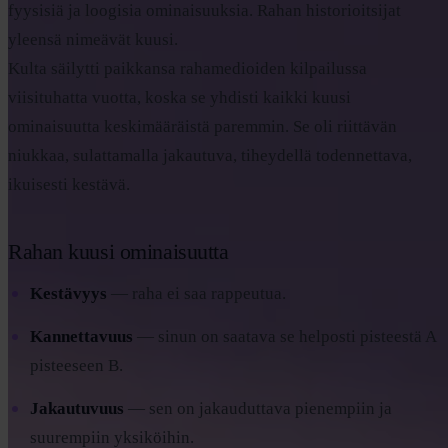
fyysisiä ja loogisia ominaisuuksia. Rahan historioitsijat
yleensä nimeävät kuusi.
Kulta säilytti paikkansa rahamedioiden kilpailussa
viisituhatta vuotta, koska se yhdisti kaikki kuusi
ominaisuutta keskimääräistä paremmin. Se oli riittävän
niukkaa, sulattamalla jakautuva, tiheydellä todennettava,
ikuisesti kestävä.
Rahan kuusi ominaisuutta
Kestävyys
— raha ei saa rappeutua.
Kannettavuus
— sinun on saatava se helposti pisteestä A
pisteeseen B.
Jakautuvuus
— sen on jakauduttava pienempiin ja
suurempiin yksiköihin.