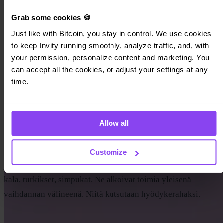
Ihmiskunta ennen rahaa. Pitkä matka simpukoista
metalliin, kolikoista paperiin, paperista pikseleihin.
Grab some cookies 🍪
Just like with Bitcoin, you stay in control. We use cookies 
to keep Invity running smoothly, analyze traffic, and, with 
Jos sinulla on lapsuusmuisto tarrojen vaihdosta, tiedät miltä
your permission, personalize content and marketing. You 
vaihtokauppa näyttää — tavaran suora vaihto tavaraan. Se
can accept all the cookies, or adjust your settings at any 
lakkaa toimimasta hetkellä, jolloin puuseppä tarvitsee
time.
kenkiä eikä suutarilla satu olemaan tarvetta pöydälle.
Taloustieteilijät kutsuvat tätä „kaksinkertaisen
tarpeenyhteensattuman ongelmaksi“ ja se on ensimmäinen
Allow all
syy, miksi raha syntyi.
Jo esihistoriallisissa kulttuureissa ihmiset huomasivat, että
Customize
jotkut esineet hyväksytään kaikkialla. Suola, vilja, kuivattu
kala, turkikset, simpukat. Ne alkoivat toimia yleisenä
vaihdannan välineenä. Niitä kutsutaan hyödykerahaksi.