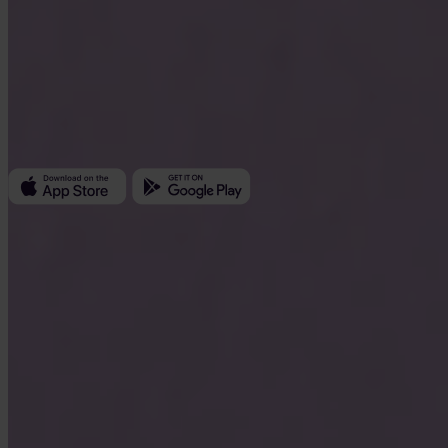
Invity Finance s.r.o.
Kundratka 2359/17a 180 00 Praha 8 Tšekki
Yritystunnus: 223 69 775
Invity
Henkilökohtainen
Yritys
Lainat
Turbo Osto
Ansaitse Bitcoinia
Private
Company
Tietoja