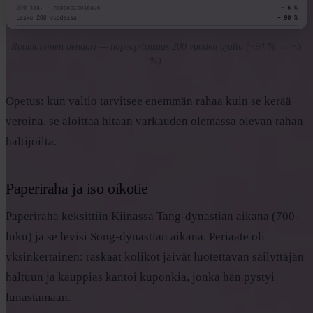
Roomalainen denaari — hopeapitoisuus 200 vuoden ajalta (~94 % → ~5
%).
Opetus: kun valtio tarvitsee enemmän rahaa kuin se kerää
veroina, se aloittaa hitaan varkauden olemassa olevan rahan
haltijoilta.
Paperiraha ja iso oikotie
Paperiraha keksittiin Kiinassa Tang-dynastian aikana (700-
luku) ja se levisi Song-dynastian aikana. Periaate oli
yksinkertainen: raskaat kolikot jäivät luotettavan säilyttäjän
haltuun ja kauppias kantoi kuponkia, jonka hän pystyi
lunastamaan.