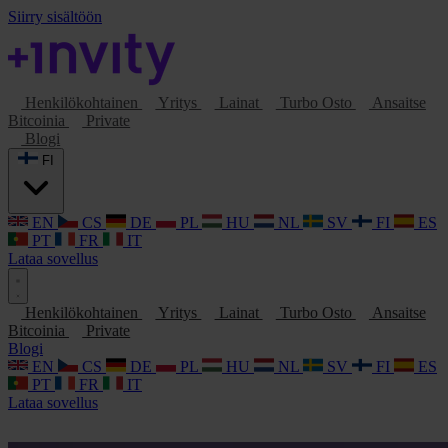
Siirry sisältöön
Henkilökohtainen
Yritys
Lainat
Turbo Osto
Ansaitse
Bitcoinia
Private
Blogi
FI
EN
CS
DE
PL
HU
NL
SV
FI
ES
PT
FR
IT
Lataa sovellus
Henkilökohtainen
Yritys
Lainat
Turbo Osto
Ansaitse
Bitcoinia
Private
Blogi
EN
CS
DE
PL
HU
NL
SV
FI
ES
PT
FR
IT
Lataa sovellus