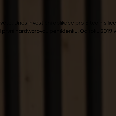
tě. Dnes investiční aplikace pro Bitcoin s licen
 první hardwarovou peněženku. Od roku 2019 v 