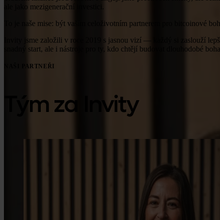
ale jako mezigenerační investici.
To je naše mise: být vaším celoživotním partnerem pro bitcoinové boh
Invity jsme založili v roce 2019 s jasnou vizí — každý si zaslouží le
snadný start, ale i nástroje pro ty, kdo chtějí budovat dlouhodobé boha
NAŠI PARTNEŘI
Tým za Invity