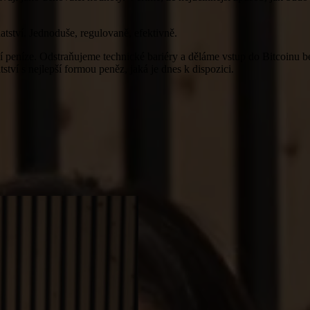
atství. Jednoduše, regulovaně, efektivně.
pší peníze. Odstraňujeme technické bariéry a děláme vstup do Bitcoinu b
tství s nejlepší formou peněz, jaká je dnes k dispozici.