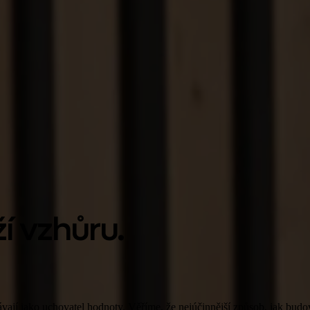
í vzhůru.
hávají jako uchovatel hodnoty. Věříme, že nejúčinnější způsob, jak budo