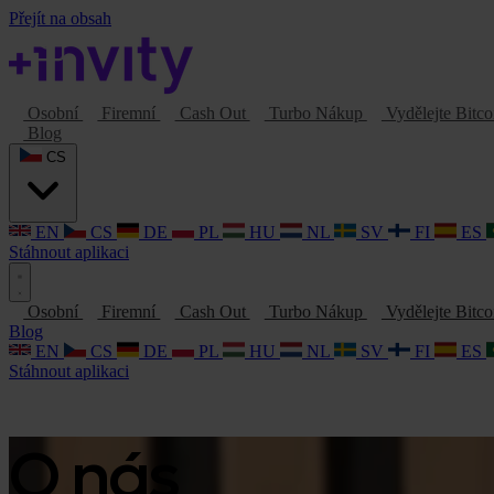
Přejít na obsah
Osobní
Firemní
Cash Out
Turbo Nákup
Vydělejte Bitc
Blog
CS
EN
CS
DE
PL
HU
NL
SV
FI
ES
Stáhnout aplikaci
Osobní
Firemní
Cash Out
Turbo Nákup
Vydělejte Bitc
Blog
EN
CS
DE
PL
HU
NL
SV
FI
ES
Stáhnout aplikaci
O nás