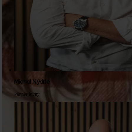
Michal Nýdrle
Partner Invity