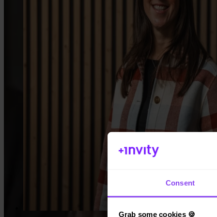
App Store
Consent
Grab some cookies 🍪