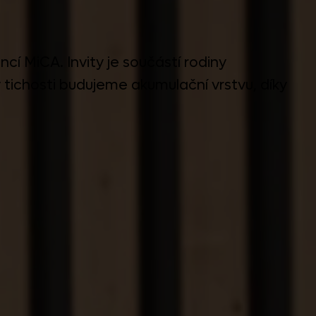
cí MiCA. Invity je součástí rodiny
tichosti budujeme akumulační vrstvu, díky