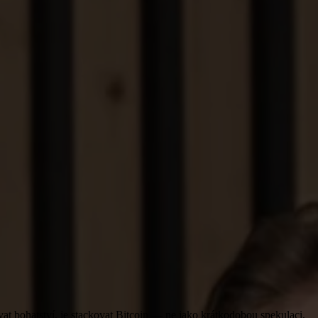
vat bohatství, je stackovat Bitcoin — ne jako krátkodobou spekulaci,