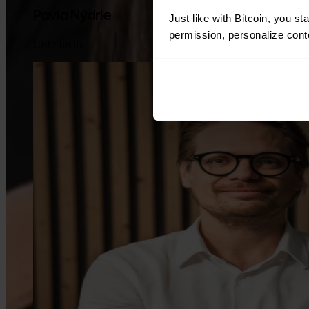
Pavla Nýdrle
Just like with Bitcoin, you st
permission, personalize conte
CEO Invity