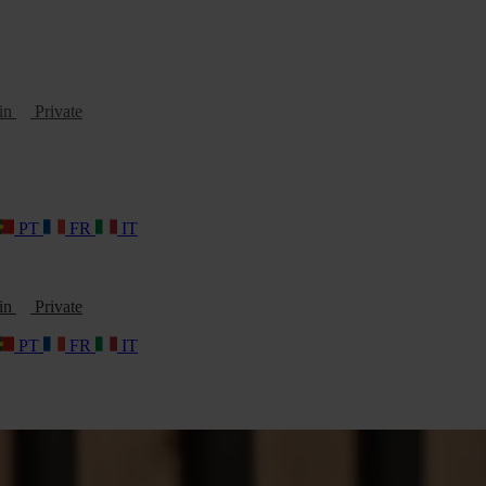
oin
Private
PT
FR
IT
oin
Private
PT
FR
IT