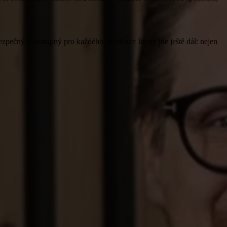
ezpečný a dostupný pro každého. Aplikace Invity jde ještě dál: nejen