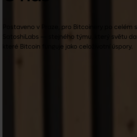
Postaveno v Praze, pro Bitcoinery po celém svě
SatoshiLabs — stejného týmu, který světu dal
které Bitcoin funguje jako celoživotní úspory.