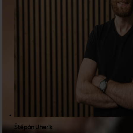
Štěpán Uherík