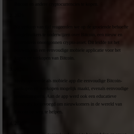
Bitcoin en andere cryptocurrencies te kopen.
2021
Na verloop van tijd reageerden we op de groeiende behoefte
om gebruikers te onderwijzen over Bitcoin, een nieuw en
grotendeels onontgonnen crypto-asset. Dit leidde tot het
bouwen van een eenvoudige mobiele applicatie voor het
kopen en verkopen van Bitcoin.
2024
Invity opereerde als mobiele app die eenvoudige Bitcoin-
aankopen en -verkopen mogelijk maakt, evenals eenvoudige
spaarstrategieën. Aan de app werd ook een educatieve
Academy toegevoegd om nieuwkomers in de wereld van
Bitcoin op weg te helpen.
2025