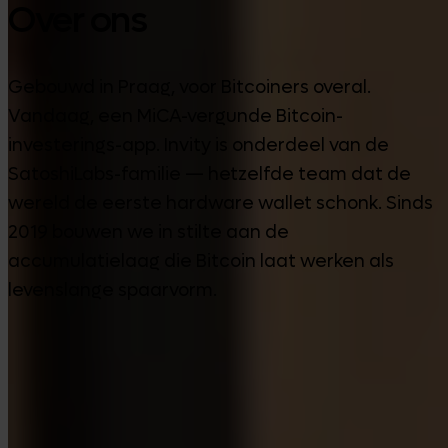
Over ons
Gebouwd in Praag, voor Bitcoiners overal.
Vandaag, een MiCA-vergunde Bitcoin-
investerings-app. Invity is onderdeel van de
SatoshiLabs-familie — hetzelfde team dat de
wereld de eerste hardware wallet schonk. Sinds
2019 bouwen we in stilte aan de
accumulatielaag die Bitcoin laat werken als
levenslange spaarvorm.