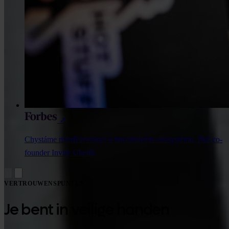
↗
Chystáme menší revoluci v bitcoinovém ekosystému, říká co-
founder Invity Uherík
VERTROUWENSPUNTEN
Je bent in veilige handen