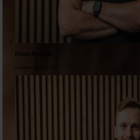
Pavol Rusnák
Founder SatoshiLabs