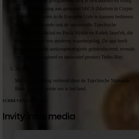
Invity besloot de gereguleerde weg te bewandelen en vroeg
een EU-vergunning aan genaamd MiCA (Markets in Crypto
Assets) om klanten in de Europese Unie te kunnen bedienen.
Invity verwelkomde ook de succesvolle Tsjechische
investeerders Michal en Pavla Nýdrle en Radek Janeček, die
Bitcoin zien als een moderne waardeopslag. De app heeft
sindsdien slimme aankoopstrategieën geïntroduceerd, evenals
een volledig origineel en innovatief product Turbo Buy.
2026
MiCA-vergunning verleend door de Tsjechische Nationale
Bank — bij de eerste zes in het land.
SCHREVEN OVER ONS
Invity in de media