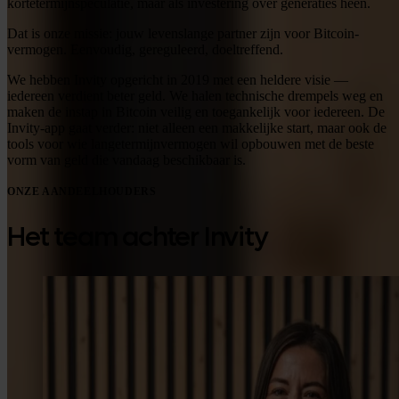
kortetermijnspeculatie, maar als investering over generaties heen.
Dat is onze missie: jouw levenslange partner zijn voor Bitcoin-
vermogen. Eenvoudig, gereguleerd, doeltreffend.
We hebben Invity opgericht in 2019 met een heldere visie —
iedereen verdient beter geld. We halen technische drempels weg en
maken de instap in Bitcoin veilig en toegankelijk voor iedereen. De
Invity-app gaat verder: niet alleen een makkelijke start, maar ook de
tools voor wie langetermijnvermogen wil opbouwen met de beste
vorm van geld die vandaag beschikbaar is.
ONZE AANDEELHOUDERS
Het team achter Invity