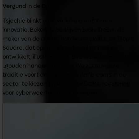
Vergund in de EU
Tsjechië blinkt uit in veiligheid en Bitcoin-
innovatie. Bekende bedrijven zoals Trezor, de
maker van de eerste hardware wallet, en Tropic
Square, dat open-source beveiligingschips
ontwikkelt, illustreren dit. Bij ons zegt men dat we
„gouden handen" hebben. We zetten deze
traditie voort door de beste aanbieders in de
sector te kiezen en de strikte DORA-regulering
voor cyberweerbaarheid te volgen.