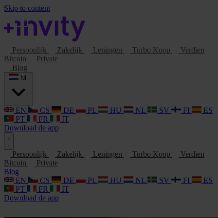
Skip to content
Persoonlijk
Zakelijk
Leningen
Turbo Koop
Verdien
Bitcoin
Private
Blog
NL
EN
CS
DE
PL
HU
NL
SV
FI
ES
PT
FR
IT
Download de app
Persoonlijk
Zakelijk
Leningen
Turbo Koop
Verdien
Bitcoin
Private
Blog
EN
CS
DE
PL
HU
NL
SV
FI
ES
PT
FR
IT
Download de app