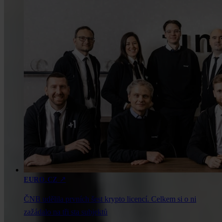
↗
EURO.CZ
ČNB udělila prvních šest krypto licencí. Celkem si o ni
zažádalo na tři sta subjektů