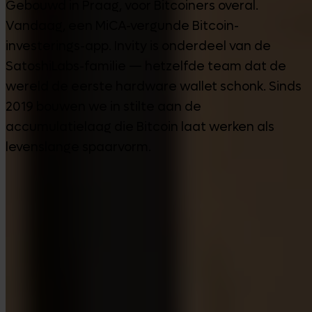
Gebouwd in Praag, voor Bitcoiners overal.
Vandaag, een MiCA-vergunde Bitcoin-
investerings-app. Invity is onderdeel van de
SatoshiLabs-familie — hetzelfde team dat de
wereld de eerste hardware wallet schonk. Sinds
2019 bouwen we in stilte aan de
accumulatielaag die Bitcoin laat werken als
levenslange spaarvorm.