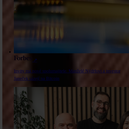
↗
Invity má nové spolumajitele. Manželé Nýdrlovi a investor
Janeček sázejí na Bitcoin