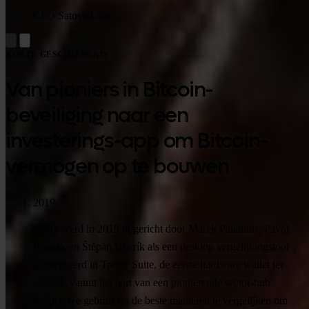
CFO SatoshiLabs
KORTE GESCHIEDENIS
Van pioniers in Bitcoin-
beveiliging naar een
investerings-app om Bitcoin-
vermogen op te bouwen
2019
Invity werd in 2019 opgericht door Marek Palatinus, Pavol
Rusnák en Štěpán Uherík als een desktop vergelijkingstool
geïntegreerd in Trezor Suite, de eerste hardware wallet ter
wereld. Vanuit het hart van een pionierende sector-hub
hielpen we gebruikers de beste manieren te vergelijken om