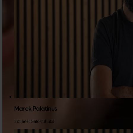
Marek Palatinus
Founder SatoshiLabs