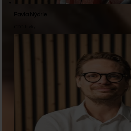
Pavla Nýdrle
CEO Invity