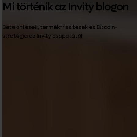
Mi történik az Invity blogon
Betekintések, termékfrissítések és Bitcoin-
stratégia az Invity csapatától.