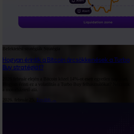
Befektetési stratégiák
Stratégia
Hogyan érintik a Bitcoin árcsökkenések a Turbo
Buy stratégiát?
2026 február elején a Bitcoin közel 14%-ot esett egyetlen nap alatt.
Hogyan érinti ez a volatilitás a Turbo Buy felhasználókat? Nézzünk
a motorháztető alá.
2026. február 25.
Tovább →