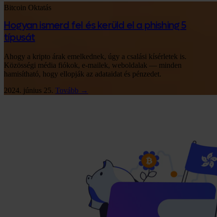
Bitcoin
Oktatás
Hogyan ismerd fel és kerüld el a phishing 5
típusát
Ahogy a kripto árak emelkednek, úgy a csalási kísérletek is.
Közösségi média fiókok, e-mailek, weboldalak — minden
hamisítható, hogy ellopják az adataidat és pénzedet.
2024. június 25.
Tovább →