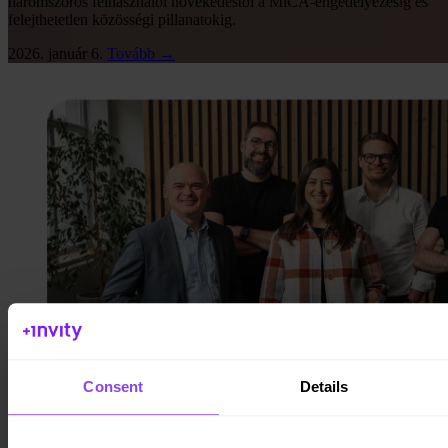
háromszoros felhasználói növekedéstől a MiCA-engedélyezésig és
felejthetetlen közösségi pillanatokig.
2026. január 6.
Tovább →
Consent
Details
Invity hírek