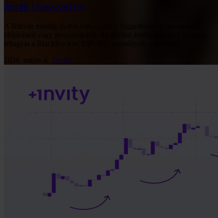
Április | Newsletter
A Bitcoin mindig nyitva van — 24/7, függetlenül az ünnepektől,
időjárástól vagy geopolitikától. Az áprilisi áttekintésben: a Strategy
lehagyta a BlackRockot, BIP-361, események, cost basis.
2026. május 4.
Tovább →