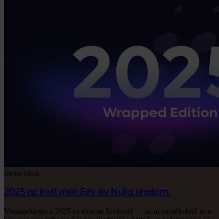
Invity hírek
2025 az Invitynél: Egy év. Nulla unalom.
Visszatekintés a 2025-ös évre az Invitynél — az új termékektől és a