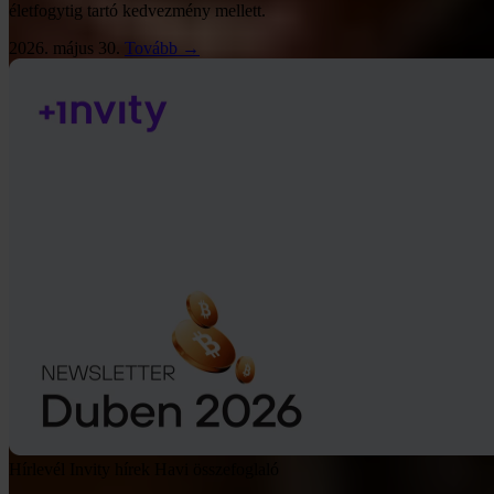
életfogytig tartó kedvezmény mellett.
2026. május 30.
Tovább →
Hírlevél
Invity hírek
Havi összefoglaló