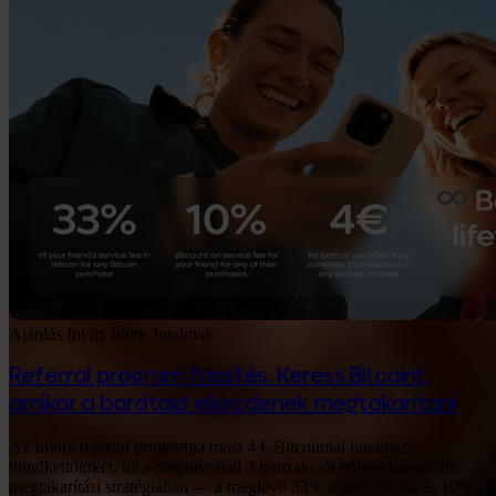
Ajánlás
Invity hírek
Jutalmak
Referral program frissítés. Keress Bitcoint,
amikor a barátaid elkezdenek megtakarítani
Az Invity referral programja most 4 € Bitcoinnal jutalmaz
mindkettőtöket, ha a meghívottad 3 tranzakciót teljesít bármelyik
megtakarítási stratégiában — a meglévő 33% díjmegosztás és 10%