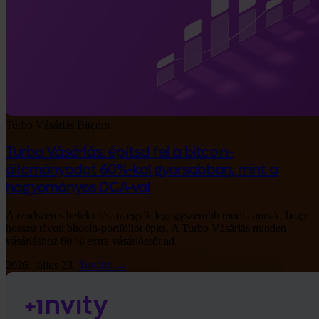
Turbo Vásárlás
Bitcoin
Turbo Vásárlás: építsd fel a bitcoin-
állományodat 60%-kal gyorsabban, mint a
hagyományos DCA-val
A rendszeres befektetés az egyik legegyszerűbb módja annak, hogy
hosszú távon bitcoin-portfóliót építs. A Turbo Vásárlás minden
vásárláshoz 60 % extra vásárlóerőt ad.
2026. július 23.
Tovább →