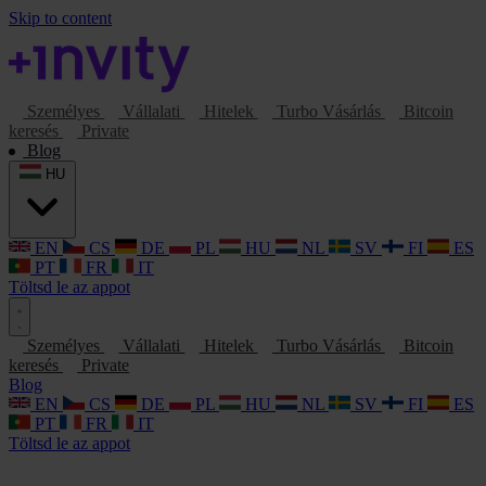
Skip to content
Személyes
Vállalati
Hitelek
Turbo Vásárlás
Bitcoin
keresés
Private
Blog
HU
EN
CS
DE
PL
HU
NL
SV
FI
ES
PT
FR
IT
Töltsd le az appot
Személyes
Vállalati
Hitelek
Turbo Vásárlás
Bitcoin
keresés
Private
Blog
EN
CS
DE
PL
HU
NL
SV
FI
ES
PT
FR
IT
Töltsd le az appot