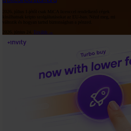
a bitcoinod számára
2026. július 1-jétől csak MiCA licenccel rendelkező cégek
kínálhatnak kripto szolgáltatásokat az EU-ban. Nézd meg, mi
változik és hogyan tartsd biztonságban a pénzed.
2026. június 24.
Tovább →