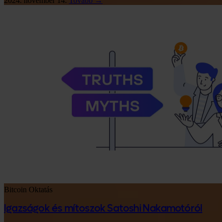
2024. november 14.
Tovább →
Bitcoin
Oktatás
Igazságok és mítoszok Satoshi Nakamotóról