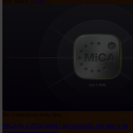
2026. július 8.
Tovább →
MiCA
Szabályozás
Invity hírek
MiCA és a 2026. július 1-jei határidő: mit jelent ez