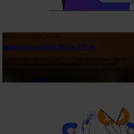
Befektetési stratégiák
Stratégia
Befektetés távolról: Bitcoin ETF-ek
Hongkongtól a The New York Times Daily podcastjáig: a Bitcoin
ETF-ek jóváhagyásának híre mindenhol felbukkant az elmúlt
hetekben. Itt elmagyarázzuk, mik ezek és miért jók a befektetőknek.
2024. június 10.
Tovább →