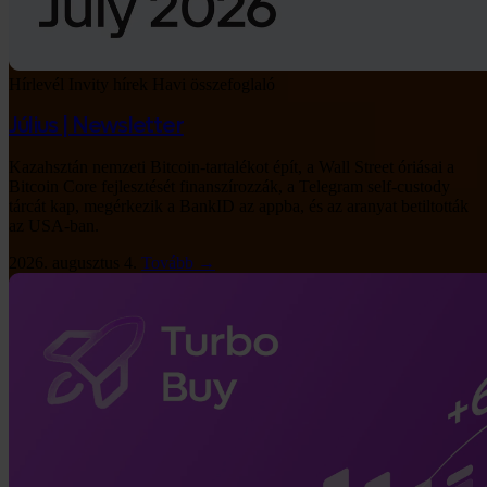
Hírlevél
Invity hírek
Havi összefoglaló
Július | Newsletter
Kazahsztán nemzeti Bitcoin-tartalékot épít, a Wall Street óriásai a
Bitcoin Core fejlesztését finanszírozzák, a Telegram self-custody
tárcát kap, megérkezik a BankID az appba, és az aranyat betiltották
az USA-ban.
2026. augusztus 4.
Tovább →