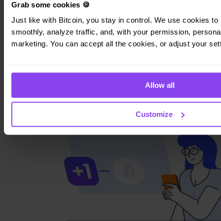
Grab some cookies 🍪
Együtt növekszünk: új befektetések, új
Just like with Bitcoin, you stay in control. We use cookies to 
lehetőségek és egy erősebb Invity
smoothly, analyze traffic, and, with your permission, personal
Idén ősszel az Invity új fejezetet nyitott friss befektetéssel és új
marketing. You can accept all the cookies, or adjust your set
vezetői szemlélettel, formálva a szabályozott kripto világot
Európában.
2025. november 13.
Tovább →
Allow all
Customize