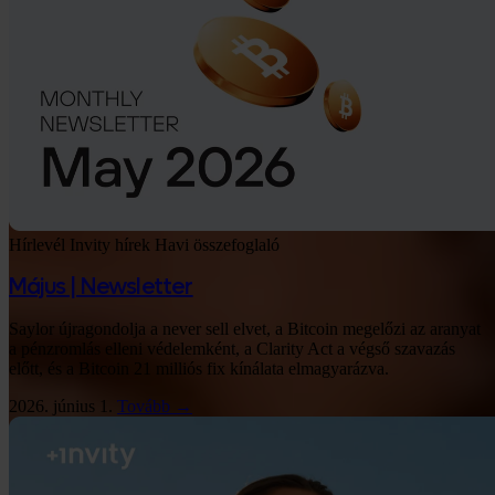
Hírlevél
Invity hírek
Havi összefoglaló
Május | Newsletter
Saylor újragondolja a never sell elvet, a Bitcoin megelőzi az aranyat
a pénzromlás elleni védelemként, a Clarity Act a végső szavazás
előtt, és a Bitcoin 21 milliós fix kínálata elmagyarázva.
2026. június 1.
Tovább →