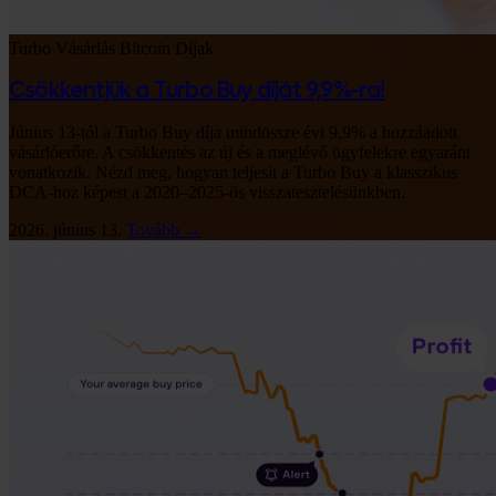
Turbo Vásárlás
Bitcoin
Díjak
Csökkentjük a Turbo Buy díját 9,9%-ra!
Június 13-tól a Turbo Buy díja mindössze évi 9,9% a hozzáadott
vásárlóerőre. A csökkentés az új és a meglévő ügyfelekre egyaránt
vonatkozik. Nézd meg, hogyan teljesít a Turbo Buy a klasszikus
DCA-hoz képest a 2020–2025-ös visszatesztelésünkben.
2026. június 13.
Tovább →