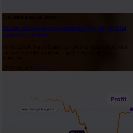
Befektetési stratégiák
Stratégia
Bitcoin stratégiák és volatilitás: hogyan járd túl
a piaci ciklusokat
0 $-ról 126 000 $-ra 16 év alatt. 126 000 $-ról vissza 60 000 $-ra 4
hónap alatt. A Bitcoin volatilis — így kezeld a megfelelő
stratégiával.
2026. március 2.
Tovább →