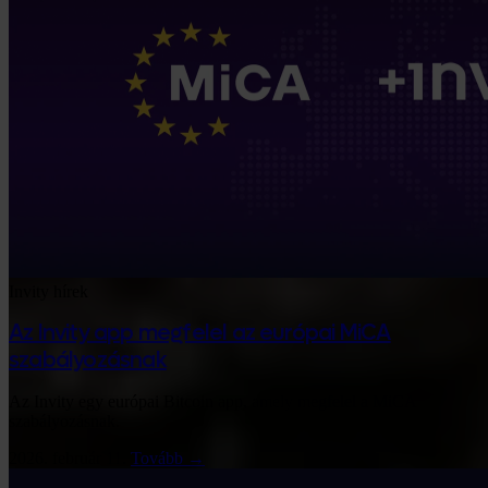
Invity hírek
Az Invity app megfelel az európai MiCA
szabályozásnak
Az Invity egy európai Bitcoin app, amely megfelel a MiCA
szabályozásnak.
2026. február 11.
Tovább →