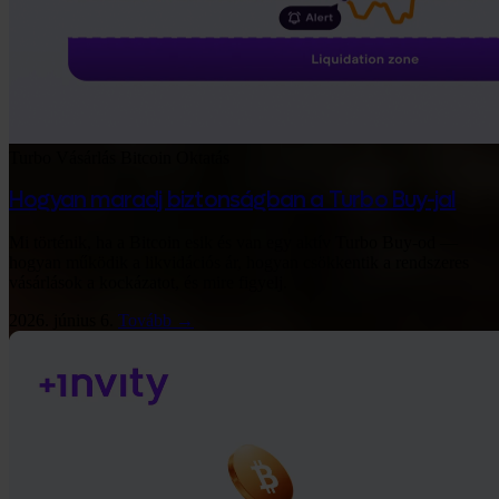
Turbo Vásárlás
Bitcoin
Oktatás
Hogyan maradj biztonságban a Turbo Buy-jal
Mi történik, ha a Bitcoin esik és van egy aktív Turbo Buy-od —
hogyan működik a likvidációs ár, hogyan csökkentik a rendszeres
vásárlások a kockázatot, és mire figyelj.
2026. június 6.
Tovább →