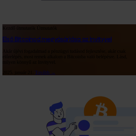
Kezdő útmutatók
Útmutatók
Első Bitcoinod megvásárlása az Invityvel
Akár újévi fogadalmad a pénzügyi tudásod fejlesztése, akár csak
előrelépés, most remek alkalom a Bitcoinba való belépésre. Lásd,
milyen könnyű az Invityvel.
2025. január 21.
Tovább →