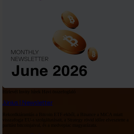
Hírlevél
Invity hírek
Havi összefoglaló
Június | Newsletter
Rekordkiáramlás a Bitcoin ETF-ekből, a Binance a MiCA miatt
visszafogja EU-s szolgáltatásait, a Strategy rövid időre elvesztette a
paritást bitcoinjaival, és a medvepiac magyarázata.