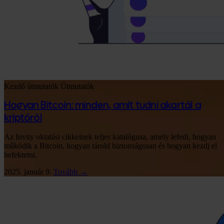
Kezdő útmutatók
Útmutatók
Hogyan Bitcoin: minden, amit tudni akartál a
kriptóról
Az Invity oktatási cikkeinek teljes katalógusa, amely lefedi, hogyan
működik a Bitcoin, hogyan tárold biztonságosan és hogyan kezdj el
befektetni.
2025. január 9.
Tovább →