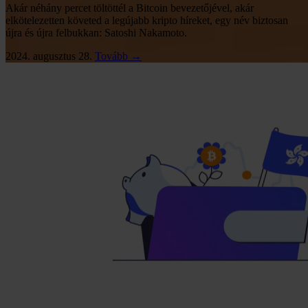
Akár néhány percet töltöttél a Bitcoin bevezetőjével, akár
elkötelezetten követed a legújabb kripto híreket, egy név biztosan
újra és újra felbukkan: Satoshi Nakamoto.
2024. augusztus 28.
Tovább →