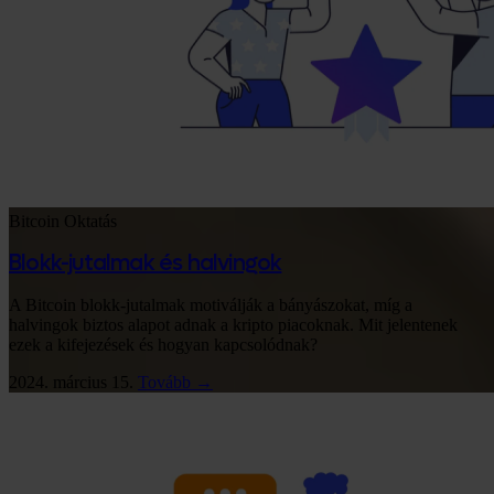
Bitcoin
Oktatás
Blokk-jutalmak és halvingok
A Bitcoin blokk-jutalmak motiválják a bányászokat, míg a
halvingok biztos alapot adnak a kripto piacoknak. Mit jelentenek
ezek a kifejezések és hogyan kapcsolódnak?
2024. március 15.
Tovább →