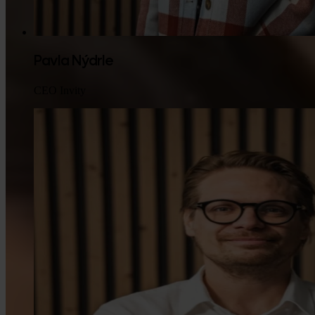
Pavla Nýdrle
CEO Invity