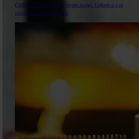
ČNB udělila prvních šest krypto licencí. Celkem si o ni
zažádalo na tři sta subjektů