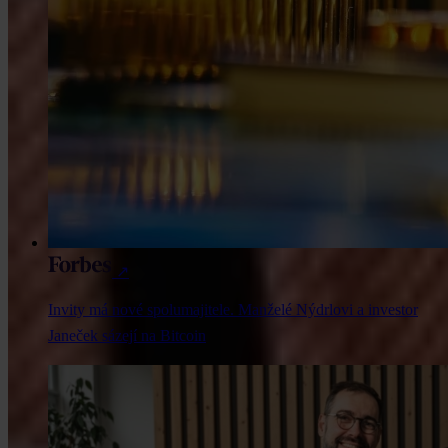
↗
Invity má nové spolumajitele. Manželé Nýdrlovi a investor
Janeček sázejí na Bitcoin