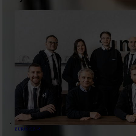
↗
EURO.CZ