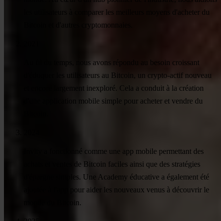
les utilisateurs à comparer les meilleurs moyens d'acheter du
Bitcoin et d'autres cryptomonnaies.
2021
Au fil du temps, nous avons répondu au besoin croissant
d'éduquer les utilisateurs au Bitcoin, un crypto-actif nouveau
et encore largement inexploré. Cela a conduit à la création
d'une application mobile simple pour acheter et vendre du
Bitcoin.
2024
Invity a fonctionné comme une app mobile permettant des
achats et ventes de Bitcoin faciles ainsi que des stratégies
d'épargne simples. Une Academy éducative a également été
ajoutée à l'app pour aider les nouveaux venus à découvrir le
monde du Bitcoin.