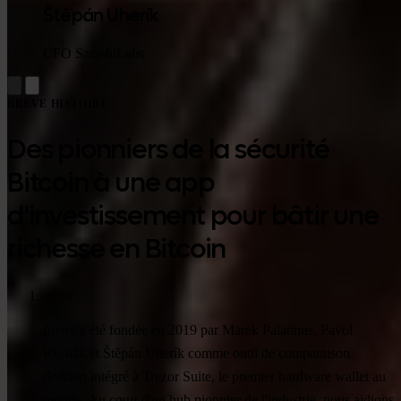
Štěpán Uherík
CFO SatoshiLabs
BRÈVE HISTOIRE
Des pionniers de la sécurité
Bitcoin à une app
d'investissement pour bâtir une
richesse en Bitcoin
2019
Invity a été fondée en 2019 par Marek Palatinus, Pavol
Rusnák et Štěpán Uherík comme outil de comparaison
desktop intégré à Trezor Suite, le premier hardware wallet au
monde. Au cœur d'un hub pionnier de l'industrie, nous aidions