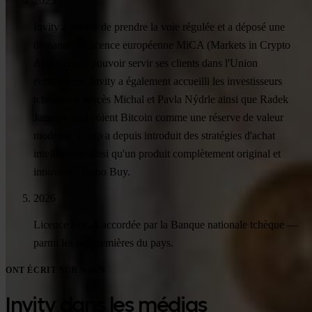
2025
Invity a décidé de prendre la voie régulée et a déposé une
demande de licence européenne MiCA (Markets in Crypto
Assets) pour pouvoir servir ses clients dans l'Union
européenne. Invity a également accueilli les investisseurs
tchèques à succès Michal et Pavla Nýdrle ainsi que Radek
Janeček, qui voient Bitcoin comme une réserve de valeur
moderne. L'app a depuis introduit des stratégies d'achat
intelligentes ainsi qu'un produit complètement original et
innovant : Turbo Buy.
2026
Licence MiCA accordée par la Banque nationale tchèque —
parmi les six premières du pays.
ONT ÉCRIT SUR NOUS
Invity dans les médias