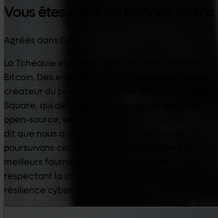
Vous êtes entre de bonnes mains
Agréés dans l'UE
La Tchéquie excelle en sécurité et en innovation
Bitcoin. Des entreprises notables comme Trezor,
créateur du premier hardware wallet, ou Tropic
Square, qui développe des puces de sécurité
open-source, en sont l'illustration. Chez nous, on
dit que nous avons des „mains d'or“. Nous
poursuivons cette tradition en choisissant les
meilleurs fournisseurs du secteur et en
respectant la stricte régulation DORA pour la
résilience cyber.