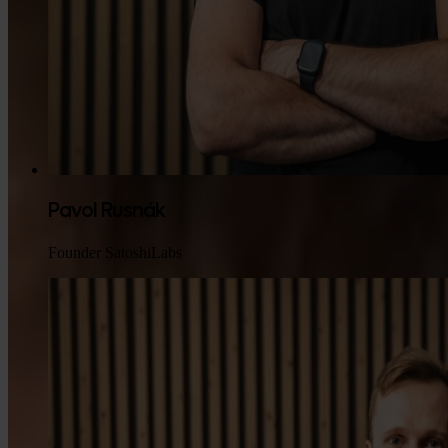
Pavol Rusnák
Founder SatoshiLabs