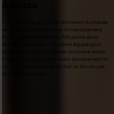
À propos
Conçue à Prague, pour les Bitcoiners du monde
entier. Aujourd'hui, une app d'investissement
Bitcoin agréée MiCA. Invity fait partie de la
famille SatoshiLabs — la même équipe qui a
offert au monde son premier hardware wallet.
Depuis 2019, nous construisons discrètement la
couche d'accumulation qui fait du Bitcoin une
épargne pour la vie.