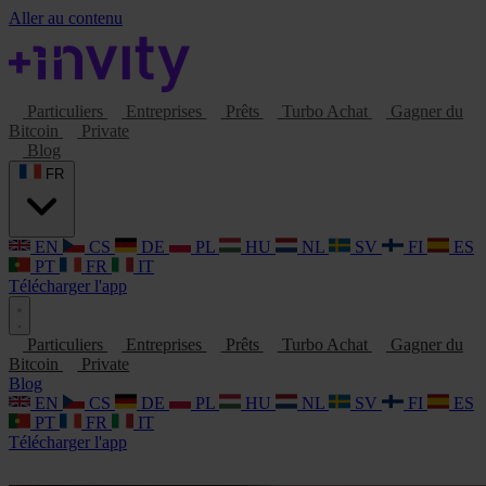
Aller au contenu
Particuliers
Entreprises
Prêts
Turbo Achat
Gagner du
Bitcoin
Private
Blog
FR
EN
CS
DE
PL
HU
NL
SV
FI
ES
PT
FR
IT
Télécharger l'app
Particuliers
Entreprises
Prêts
Turbo Achat
Gagner du
Bitcoin
Private
Blog
EN
CS
DE
PL
HU
NL
SV
FI
ES
PT
FR
IT
Télécharger l'app