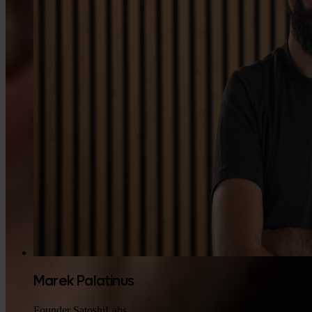
Marek Palatinus
Founder SatoshiLabs