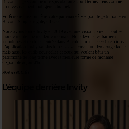
Bitcoin — pas comme une spéculation à court terme, mais comme
un investissement multigénérationnel.
Voilà notre mission : être votre partenaire à vie pour le patrimoine en
Bitcoin. Simple, régulé, efficace.
Nous avons fondé Invity en 2019 avec une vision claire — tout le
monde mérite une meilleure monnaie. Nous levons les barrières
techniques et rendons l'entrée dans Bitcoin sûre et accessible à tous.
L'application Invity va plus loin : pas seulement un démarrage facile,
mais aussi les outils pour celles et ceux qui veulent bâtir un
patrimoine de long terme avec la meilleure forme de monnaie
disponible aujourd'hui.
NOS ASSOCIÉS
L'équipe derrière Invity