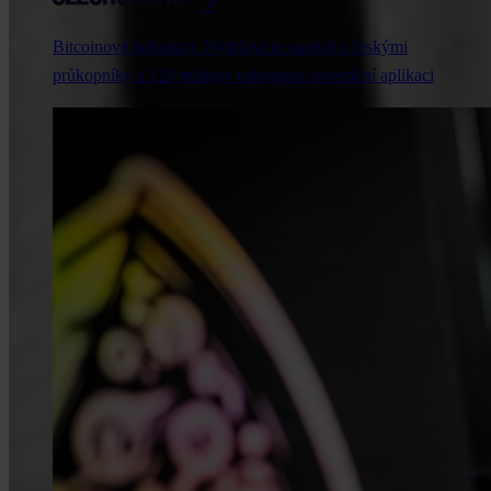
↗
Bitcoinové bohatství. Nýdrlovi se spojují s českými
průkopníky a 120 miliony nakopnou investiční aplikaci