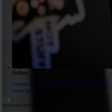
↗
Chystáme menší revoluci v bitcoinovém ekosystému, říká co-
founder Invity Uherík
POINTS DE CONFIANCE