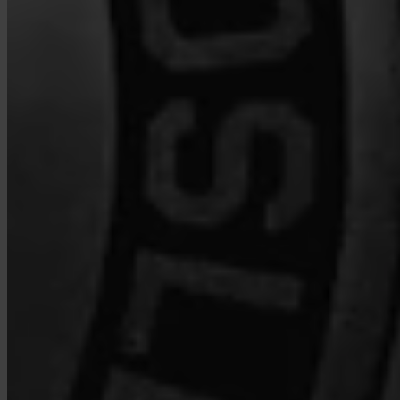
Quels frais Invity prélève-t-il ?