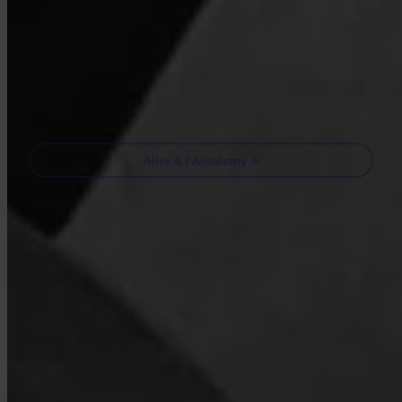
En accédant à l'Academy, vous acceptez de recevoir nos e-mails
marketing et produit. Désabonnez-vous à tout moment. Consultez
notre
Politique de confidentialité
.
Email
Aller à l'Academy
Questions fréquentes
FAQ
Invity est-il agréé et réglementé ?