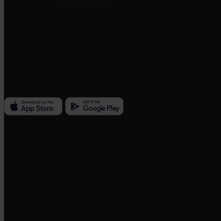
Invity Finance s.r.o.
Kundratka 2359/17a 180 00 Prague 8 République tchèque
ID société : 223 69 775
Invity
Particuliers
Entreprise
Prêts
Turbo Achat
Gagner du Bitcoin
Private
Company