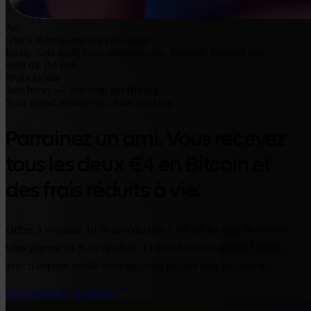
Jan
which Bitcoin app are you using?
Invity. Sets itself, buys automatically. Properly licensed too.
send me the link
invity.io/join
Join Invity — you both get Bitcoin.
Your friend invited you. Start stacking.
Parrainez un ami. Vous recevez
tous les deux €4 en Bitcoin et
des frais réduits à vie.
Offrez à vos amis 10 % de réduction à vie sur les frais de service,
vous gagnez 33 % de ces frais. Et quand un ami réalise 3 achats
avec n'importe quelle stratégie, vous gagnez tous les deux €4.
Voir comment ça marche