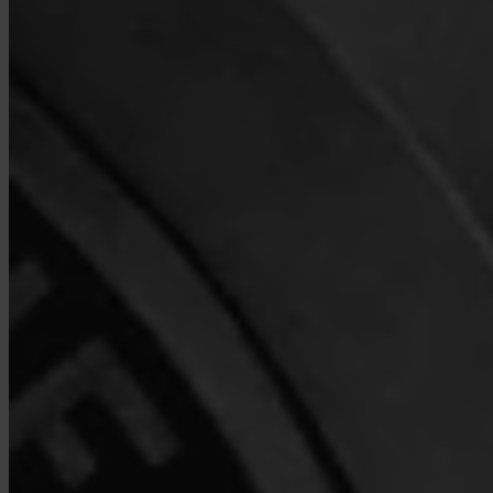
Oui. Invity Finance s.r.o. opère sous licence financière UE en pleine
conformité MiCA. Ton activité bénéficie des mêmes règles que tout
service financier réglementé dans l'Union européenne.
En quoi Invity diffère-t-il d'un exchange ?