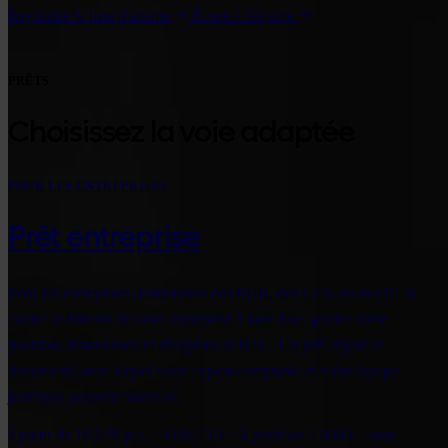
Rejoindre la liste d'attente
Écrire à l'équipe
PRÊTS
Choisissez la voie adaptée
POUR LES ENTREPRISES
Prêt entreprise
Pour les entreprises. Empruntez des EUR, des CZK ou des PLN
contre le Bitcoin de votre entreprise à taux fixe, gardez votre
position, remboursez et récupérez le BTC. Un prêt régulé et
documenté avec lequel votre expert-comptable et votre équipe
juridique peuvent travailler.
à partir de 10,5 % p.a. · 50 % LTV · à partir de 4 000 € · sans