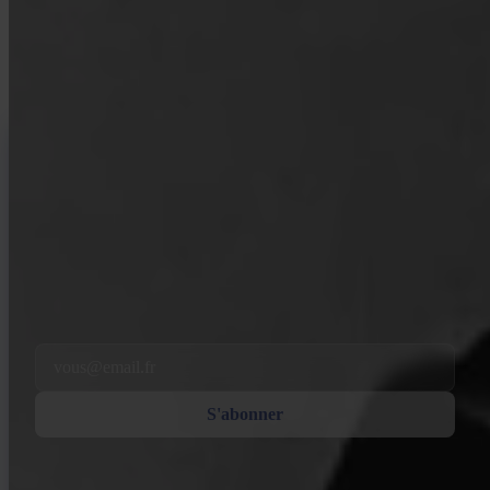
Des ressources pour les premiers acheteurs comme pour les stackers
de longue date. Pas de hype, pas de prédictions de prix — juste des
cadres et une pensée claire.
INVITY NEWSLETTER
Directement d'Invity
Notre message régulier — ce qui se passe dans Bitcoin, la finance, et
chez Invity.
En vous abonnant, vous acceptez de recevoir nos e-mails marketing et
produit. Désabonnez-vous à tout moment. Consultez notre
Politique de
confidentialité
.
Email
S'abonner