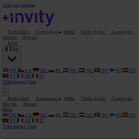
Aller au contenu
Particuliers
Entreprises
Prêts
Turbo Achat
Gagner du
Bitcoin
Private
Blog
FR
EN
CS
DE
PL
HU
NL
SV
FI
ES
PT
FR
IT
Télécharger l'app
Particuliers
Entreprises
Prêts
Turbo Achat
Gagner du
Bitcoin
Private
Blog
EN
CS
DE
PL
HU
NL
SV
FI
ES
PT
FR
IT
Télécharger l'app