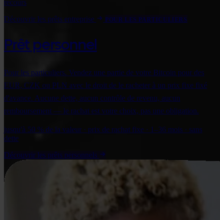
recours
Découvrir les prêts entreprise
POUR LES PARTICULIERS
Prêt personnel
Pour les particuliers. Vendez une partie de votre Bitcoin pour des
EUR, CZK ou PLN avec le droit de le racheter à un prix fixe fixé
d'avance. Aucune dette, aucun contrôle de revenu, aucun
remboursement — le rachat est votre choix, pas une obligation.
jusqu'à 50 % de la valeur · prix de rachat fixe · 1–36 mois · sans
dette
Découvrir les prêts personnels