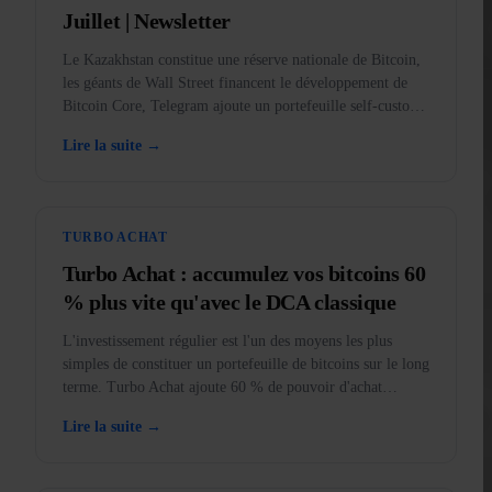
Juillet | Newsletter
Le Kazakhstan constitue une réserve nationale de Bitcoin,
les géants de Wall Street financent le développement de
Bitcoin Core, Telegram ajoute un portefeuille self-custody,
BankID arrive dans l'application, et l'or, autrefois interdit
Lire la suite →
aux États-Unis.
TURBO ACHAT
Turbo Achat : accumulez vos bitcoins 60
% plus vite qu'avec le DCA classique
L'investissement régulier est l'un des moyens les plus
simples de constituer un portefeuille de bitcoins sur le long
terme. Turbo Achat ajoute 60 % de pouvoir d'achat
supplémentaire à chaque achat.
Lire la suite →