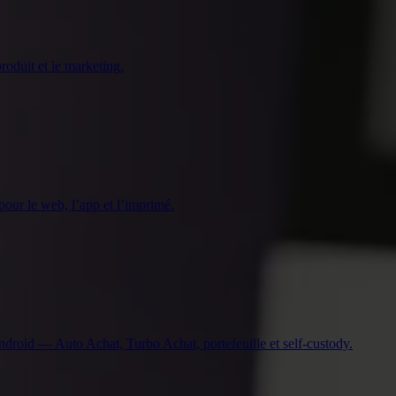
oduit et le marketing.
pour le web, l’app et l’imprimé.
ndroid — Auto Achat, Turbo Achat, portefeuille et self-custody.