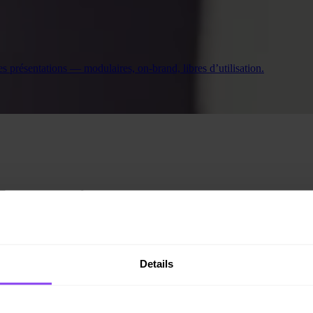
 les présentations — modulaires, on-brand, libres d’utilisation.
log Invity
Details
TURBO ACHAT
Turbo Achat : accumulez vos bitcoins 60
% plus vite qu'avec le DCA classique