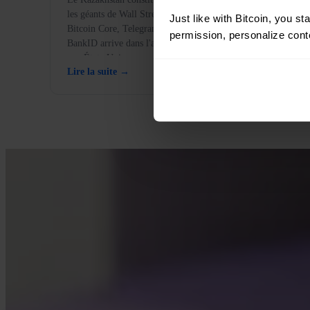
les géants de Wall Street financent le développement de
Just like with Bitcoin, you st
Bitcoin Core, Telegram ajoute un portefeuille self-custody,
permission, personalize conte
BankID arrive dans l'application, et l'or, autrefois interdit
aux États-Unis.
Lire la suite →
APPRENDS AVEC INVITY
Fais monter tes conn
Des ressources pour les premiers acheteurs comme pour les stackers de