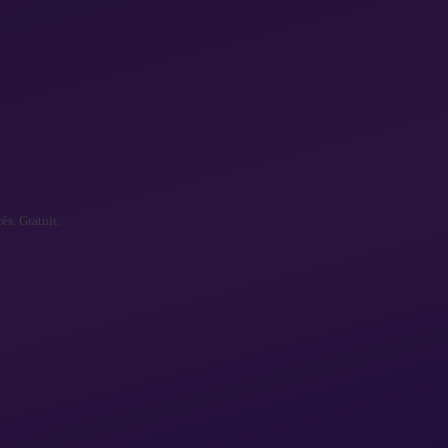
ès. Gratuit.
ok
éditeurs ont besoin pour écrire sur Invity — lo