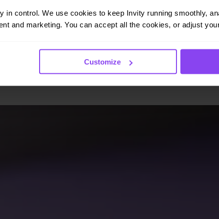
ay in control. We use cookies to keep Invity running smoothly, anal
L'investissement régulier est l'un des moyens les plus
simples de constituer un portefeuille de bitcoins sur le long
nt and marketing. You can accept all the cookies, or adjust your
terme. Turbo Achat ajoute 60 % de pouvoir d'achat
supplémentaire à chaque achat.
Lire la suite →
Customize
aissances Bitcoin
 longue date. Pas de hype, pas de prédictions de prix — juste des cadre