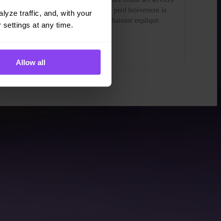
dans l'UE à cause de MiCA, Strategy perd brièvement la
yze traffic, and, with your 
parité avec ses bitcoins, et le marché baissier expliqué.
 settings at any time.
Lire la suite →
Allow all
s et une pensée claire.