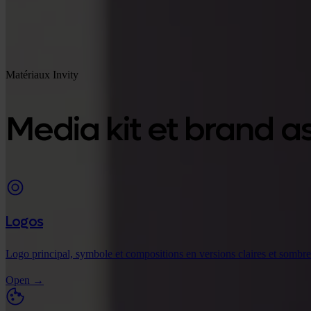
Matériaux Invity
Media kit et brand a
Logos
Logo principal, symbole et compositions en versions claires et sombr
Open
→