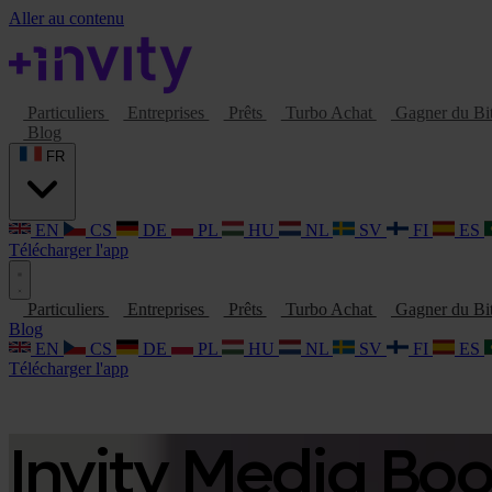
Aller au contenu
Particuliers
Entreprises
Prêts
Turbo Achat
Gagner du Bi
Blog
FR
EN
CS
DE
PL
HU
NL
SV
FI
ES
Télécharger l'app
Particuliers
Entreprises
Prêts
Turbo Achat
Gagner du Bi
Blog
EN
CS
DE
PL
HU
NL
SV
FI
ES
Télécharger l'app
Invity Media Bo