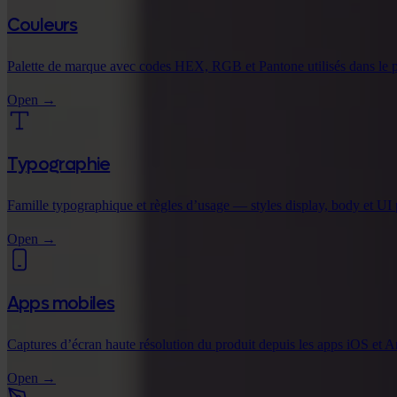
Couleurs
Palette de marque avec codes HEX, RGB et Pantone utilisés dans le pr
Open
→
Typographie
Famille typographique et règles d’usage — styles display, body et UI 
Open
→
Apps mobiles
Captures d’écran haute résolution du produit depuis les apps iOS et A
Open
→