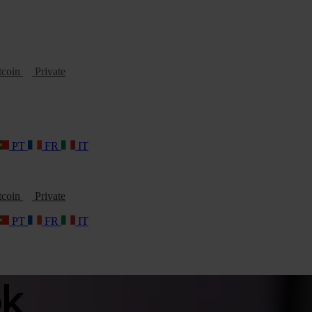
tcoin
Private
PT
FR
IT
tcoin
Private
PT
FR
IT
ok