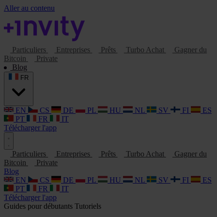
Aller au contenu
Particuliers
Entreprises
Prêts
Turbo Achat
Gagner du
Bitcoin
Private
Blog
FR
EN
CS
DE
PL
HU
NL
SV
FI
ES
PT
FR
IT
Télécharger l'app
Particuliers
Entreprises
Prêts
Turbo Achat
Gagner du
Bitcoin
Private
Blog
EN
CS
DE
PL
HU
NL
SV
FI
ES
PT
FR
IT
Télécharger l'app
Guides pour débutants
Tutoriels