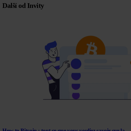
Další od Invity
How to Bitcoin : tout ce que vous vouliez savoir sur la