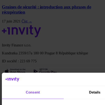
Graines de sécurité : introduction aux phrases de
récupération
17 juin 2021
Číst →
Invity Finance s.r.o.
Kundratka 2359/17a 180 00 Prague 8 République tchèque
ID société : 223 69 775
Invity
Consent
Details
Particuliers
Entreprise
Prêts