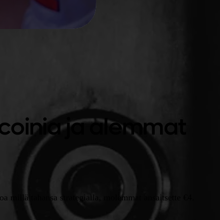
tcoinia ja alemmat
a millä tahansa strategialla, molemmat ansaitsette €4.