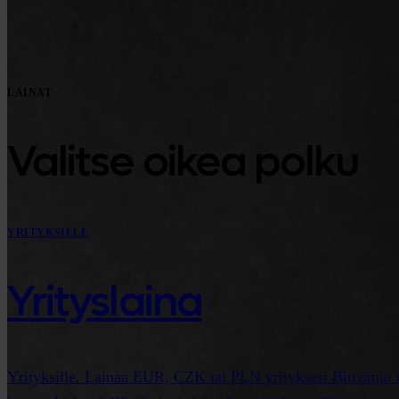
LAINAT
Valitse oikea polku
YRITYKSILLE
Yrityslaina
Yrityksille. Lainaa EUR, CZK tai PLN yrityksesi Bitcoinia va