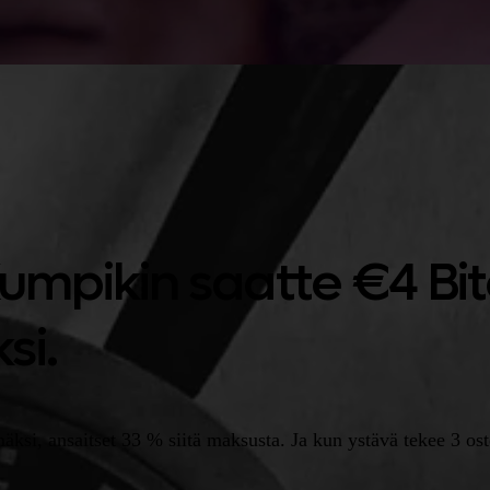
Kumpikin saatte €4 Bi
si.
ksi, ansaitset 33 % siitä maksusta. Ja kun ystävä tekee 3 osto