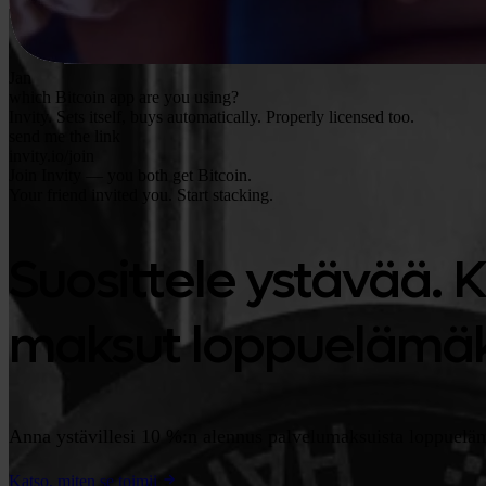
Jan
which Bitcoin app are you using?
Invity. Sets itself, buys automatically. Properly licensed too.
send me the link
invity.io/join
Join Invity — you both get Bitcoin.
Your friend invited you. Start stacking.
Suosittele ystävää. 
maksut loppuelämäk
Anna ystävillesi 10 %:n alennus palvelumaksuista loppuelämä
Katso, miten se toimii