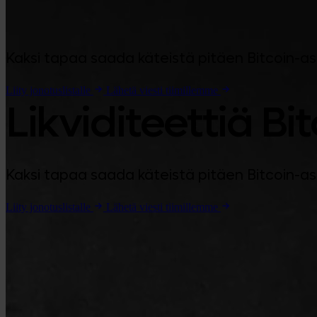
Kaksi tapaa saada käteistä pitäen Bitcoin-asemas
Liity jonotuslistalle
Lähetä viesti tiimillemme
Likviditeettiä B
Kaksi tapaa saada käteistä pitäen Bitcoin-asemas
Liity jonotuslistalle
Lähetä viesti tiimillemme