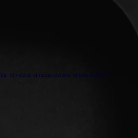
lla. Ei velkaa, ei tulotarkistusta, ei lyhennyksiä —