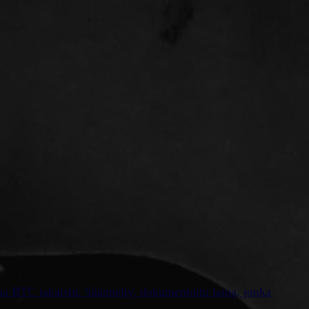
saa BTC takaisin. Säännelty, dokumentoitu laina, jonka