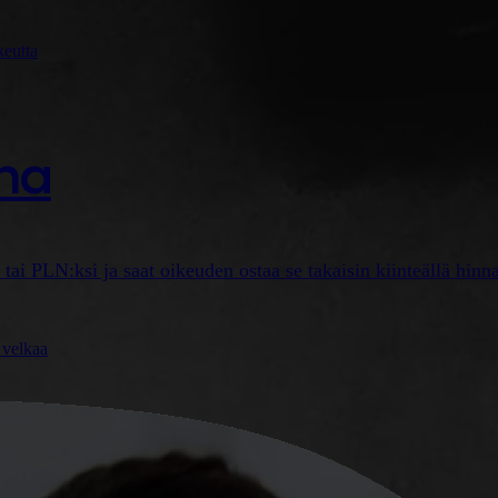
keutta
ina
tai PLN:ksi ja saat oikeuden ostaa se takaisin kiinteällä hinna
 velkaa