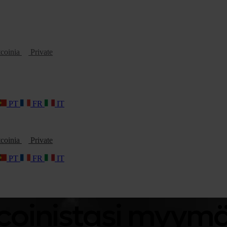
tcoinia
Private
PT
FR
IT
tcoinia
Private
PT
FR
IT
itcoinistasi myymä