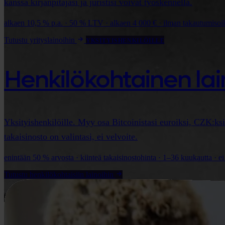
kanssa kirjanpitäjäsi ja juristisi voivat työskennellä.
alkaen 10,5 % p.a. · 50 % LTV · alkaen 4 000 € · ilman takautumisoi
Tutustu yrityslainoihin
YKSITYISHENKILÖILLE
Henkilökohtainen la
Yksityishenkilöille. Myy osa Bitcoinistasi euroiksi, CZK:ksi 
takaisinosto on valintasi, ei velvoite.
enintään 50 % arvosta · kiinteä takaisinostohinta · 1–36 kuukautta · ei
Tutustu henkilökohtaisiin lainoihin