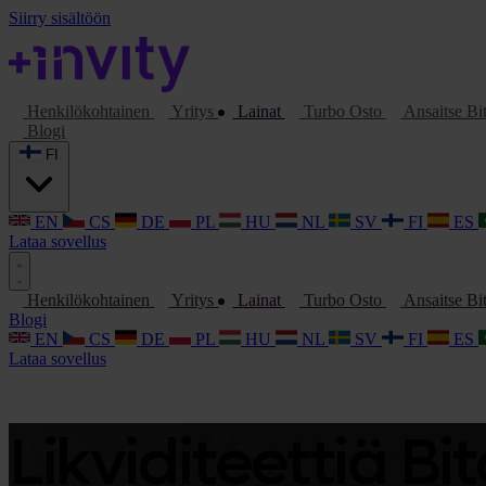
Siirry sisältöön
Henkilökohtainen
Yritys
Lainat
Turbo Osto
Ansaitse Bi
Blogi
FI
EN
CS
DE
PL
HU
NL
SV
FI
ES
Lataa sovellus
Henkilökohtainen
Yritys
Lainat
Turbo Osto
Ansaitse Bi
Blogi
EN
CS
DE
PL
HU
NL
SV
FI
ES
Lataa sovellus
Likviditeettiä B