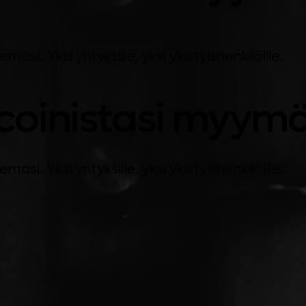
i. Yksi yrityksille, yksi yksityishenkilöille.
itcoinistasi myymä
i. Yksi yrityksille, yksi yksityishenkilöille.