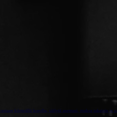
staan kiinteällä korolla, säilytä asemasi, maksa takaisin ja 